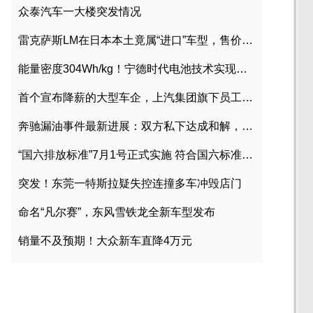
众泰汽车一大楼突发情况
雷克萨斯LM在日本本土竟属“进口”车型，售价2580万日元
能量密度304Wh/kg！宁德时代电池技术实现突破
首个宣布降薪的大型车企，上汽集团旗下员工降薪文件曝光
奔驰漏油事件最新进展：双方私下达成和解，工商已介入调查
“国六排放标准”7月1号正式实施 符合国六标准车型目录一览
突发！东莞一特斯拉疑失控连撞多车冲毁店门
命名“凡尔赛”，东风雪铁龙全新车型发布
销量不及预期！大众新车直降4万元