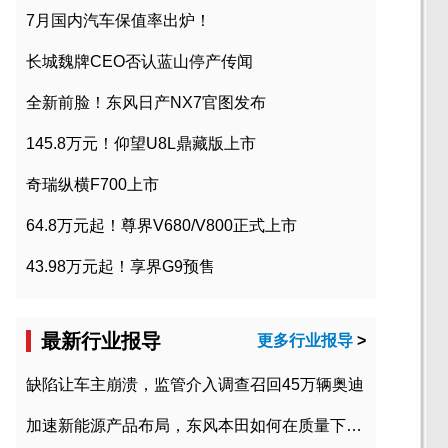
7月国内汽车保值率出炉！
长城魏牌CEO否认蓝山停产传闻
全新前脸！东风日产NX7官图发布
145.8万元！仰望U8L鼎藏版上市
奇瑞纵横F700上市
64.8万元起！尊界V680/V800正式上市
43.98万元起！享界G9预售
最新行业报导
更多行业报导
>
缺陷让车主崩溃，监管介入调查召回45万辆奥迪
加速新能源产品布局，东风本田如何在质量下转型？