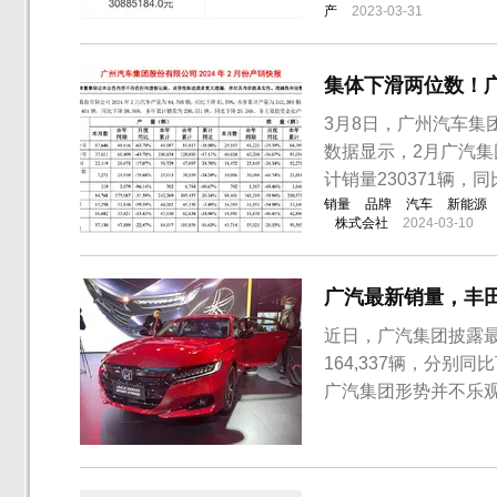
产
2023-03-31
集体下滑两位数！
3月8日，广州汽车集
数据显示，2月广汽集团汽
计销量230371辆，同
销量
品牌
汽车
新能源
株式会社
2024-03-10
广汽最新销量，丰田
近日，广汽集团披露最
164,337辆，分别同
广汽集团形势并不乐
滑。具体来看，9月份广
同比下滑40.37%至
销...