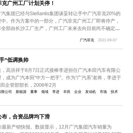
菲克广州工厂计划关停！
集团已经与Stellantis集团谈妥转让手中广汽菲克20%的
程中。作为方案中的一部分，广汽菲克广州工厂即将停产，
将全部由长沙工厂生产，广州工厂未来去向目前尚不确定。
立于2010年3月9日，由广州汽车集团股份有限公司、菲亚
广汽菲克
2021-09-07
克莱斯勒亚太投资有限公司以50:10:40的股比共同投资成
...
手”低调换帅
道，高洪祥于8月7日正式接棒李进担任广汽本田汽车有限公
，成为广汽本田“中方一把手”。作为“广汽系”老将，李进于
本田企管部部长，2006年2月
有限公司
新能源
董事
领域
李进
丰田
企业
发动机
市场
技术
公布，合资品牌均下滑
布最新产销快报。数据显示，12月广汽集团汽车销量为