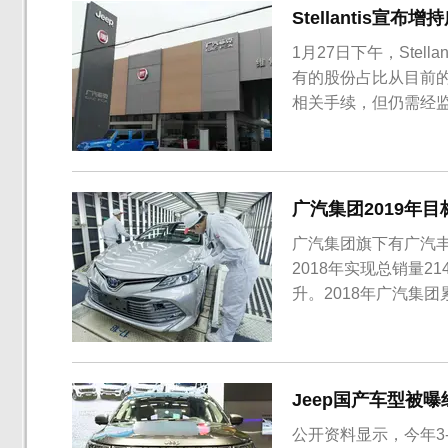
Stellantis宣
1月27日下午，Ste
有的股份占比从目前的5
相关手续，但仍需经监
汽集团在公告中表示：“
整事宜的发布，此发
式...
广汽集团2019年
广汽集团旗下有广汽
2018年实现总销量21
升。2018年广汽集团
合资品牌。其中广汽本田
量58万辆，同比增长31
Jeep国产车型被
公开资料显示，今年3