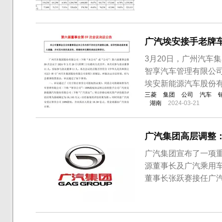
亚特克莱斯勒、广汽
滑，其中广汽乘用车
资板块，日产合资厂商表
广汽埃安接手老牌
3月20日，广州汽车
智享汽车管理有限公司
埃安新能源汽车股份有
三菱
集团
公司
汽车
湖南
2024-03-21
广汽集团高层调整
广汽集团宣布了一项
源董事长及广汽乘用
董事长张跃赛接任广
事长；广汽乘用车党
事长胡苏兼任广汽集
调整表示，这是深化组