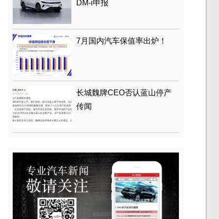
DM-i申报
7月国内汽车保值率出炉！
长城魏牌CEO否认蓝山停产
传闻