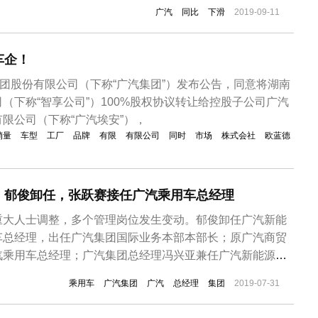
三菱、广汽日野、广汽比亚迪新能源等车系均有不同程度下
广汽
同比
下滑
2019-09-11
和广汽菲亚特克莱斯勒和广汽比亚迪新能源下滑明显。在合
现...
车企！
集团股份有限公司（下称“广汽集团”）发布公告，同意将湖南
（下称“智享公司”）100%股权协议转让给控股子公司广汽
限公司（下称“广汽埃安”），
销量
车型
工厂
品牌
有限
有限公司
同时
市场
株式会社
欧蓝德
：郁俊卸任，张跃赛接任广汽乘用车总经理
重大人士调整，多个管理岗位发生变动。郁俊卸任广汽新能
车总经理，出任广汽集团国际业务本部本部长；原广汽商贸
汽乘用车总经理；广汽集团总经理冯兴亚兼任广汽新能源董
委书记刘伟兼任广汽集团整车事业本部本部长；大圣科技董
乘用车
广汽集团
广汽
总经理
集团
2019-07-31
团数据信息本部本部长。 广汽集团方面针对此次宣布的人事
织机构改革的重要一环，有助于...