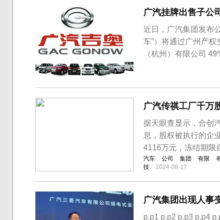
广汽挂牌出售子公
近日，广汽集团发布
车”）将通过广州产
（杭州）有限公司 4
123,880.83万
关联方）将以协议转让方
万元（具体转让价格以经
广汽传祺工厂千万
据天眼查显示，合创汽
息，股权被执行的企
4116万元，冻结期限自
汽车
公司
集团
有限
技
2024-08-17
广汽集团出现人事
p.p1 p.p2 p.p3 p.p4