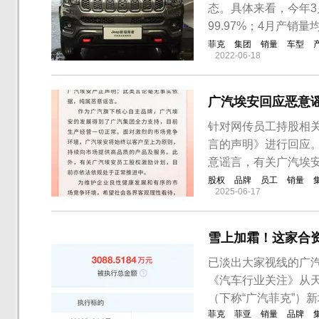
态。具体来看，今年3
99.97%；4月产销量均
菲克
集团
销量
车型
2022-06-18
广汽埃安回应恶意
针对网传员工持股相关
言的声明》进行回应
意谣言，有关广汽埃
股权
品牌
员工
销量
2025-06-17
雪上加霜！这家合资
已淡出大家视线的广汽
《汽车行业关注》从
（下称“广汽菲克”）
菲克
菲亚
销量
品牌