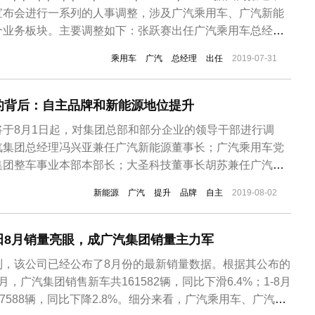
宣布会进行一系列的人事调整，涉及广汽乘用车、广汽新能
个业务板块。主要调整如下：张跃赛出任广汽乘用车总经
团国际业务本部本部长，不再担任广汽新能源董事长及广汽
乘用车
广汽
总经理
出任
2019-07-31
任广汽新能源董事长；刘伟兼任广汽...
的背后：自主品牌和新能源地位提升
于8月1日起，对集团总部和部分企业的领导干部进行调
汽集团总经理冯兴亚兼任广汽新能源董事长；广汽乘用车党
集团整车事业本部本部长；大圣科技董事长胡苏兼任广汽集
长；原广汽商贸董事长张跃赛接任广汽乘用车总经理；郁俊
新能源
广汽
提升
品牌
自主
2019-08-02
广汽乘用车总经理，出任广汽集团国际业务本部本部长。对
集团方面表示“这是深化组织机构...
田8月销量亮眼，成广汽集团销量主力军
到，该公司已经公布了8月份的最新销量数据。根据其公布的
，广汽集团销售新车共161582辆，同比下滑6.4%；1-8月
7588辆，同比下降2.8%。细分来看，广汽乘用车、广汽菲