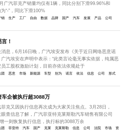
月广汽菲克产销量均仅有1辆，同比分别下滑99.96%和
为“-”，同比下滑100%
产销
生产
工厂
自由
数据
品牌
国产
汽车
发展
产品
公司
谣言！
消息，6月16日晚，广汽埃安发布《关于近日网络恶意谣
。广汽埃安在声明中表示：“此类言论毫无事实依据，纯属恶
安员工股权激励计划，目前亦依法依规处于
集团
恶意
市场
新能源
车型
别为
谣言
依法
信息
公司
形式
车企被执行超3088万
菲克又因执行信息再次成为大家关注焦点。3月28日，
天眼查信息了解，广汽菲亚特克莱斯勒汽车销售有限公司
新增一则恢复执行信息，执行标的3088万余
集团
菲亚特
汽车
国产
克莱
克莱斯勒
信息
公司
法院
市场
资