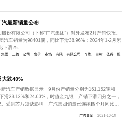
广汽最新销量公布
团股份有限公司（下称“广汽集团”）对外发布2月产销快报。
车销量为98401辆，同比下滑38.96%；2024年1-2月累
比下滑25.
集团
三菱
公司
售价
市场
有限
有限公司
车型
目标
值得一提
大跌40%
新汽车产销数据显示，9月份产销量分别为161,152辆和
比下滑28.12%和24.63%，时值金九银十产销下滑四分之一，
观。受到芯片短缺影响，广汽集团销量已连续四个月同比下
汽本田销量同比下滑17.92%至72,054辆，广汽丰田销量
广汽集团
2021-10-10
48,300辆。众所周知，广汽丰田和广汽本田是广汽集团的主要