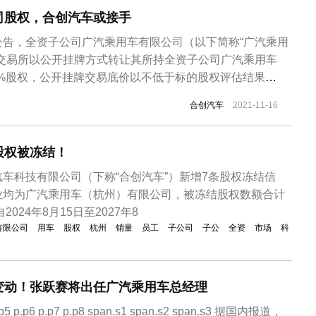
司股权，合创汽车或接手
公告，全资子公司广汽乘用车有限公司（以下简称“广汽乘用
权交易所以公开挂牌方式转让其所持全资子公司广汽乘用车
9%股权，公开挂牌交易底价以不低于标的股权评估结果
元（以经备案评估报告结果为准）为依据；同时，广汽乘用车（含
合创汽车
2021-11-16
式受让广汽乘用车（杭州）有限公司所持有的24,603.22
备案的...
股权被冻结！
车科技有限公司（下称“合创汽车”）新增7条股权冻结信
业均为广汽乘用车（杭州）有限公司，被冻结股权数额合计
2024年8月15日至2027年8
有限公司
用车
股权
杭州
销量
员工
子公司
子公
全资
市场
科
变动！张跃赛将出任广汽乘用车总经理
 p.p5 p.p6 p.p7 p.p8 span.s1 span.s2 span.s3 据国内报道，