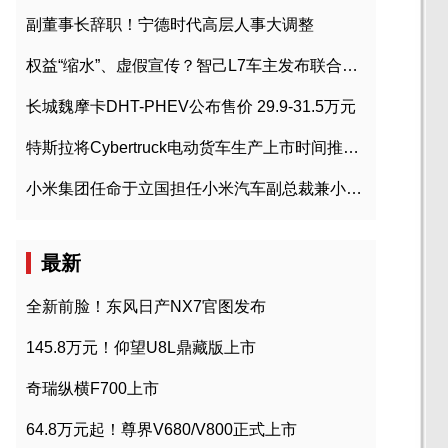
副董事长辞职！宁德时代高层人事大调整
权益“缩水”、虚假宣传？智己L7车主发布联合维权声明
长城魏摩卡DHT-PHEV公布售价 29.9-31.5万元
特斯拉将Cybertruck电动货车生产上市时间推迟到2023年初
小米集团任命于立国担任小米汽车副总裁兼小米汽车北京总部政委
最新
全新前脸！东风日产NX7官图发布
145.8万元！仰望U8L鼎藏版上市
奇瑞纵横F700上市
64.8万元起！尊界V680/V800正式上市