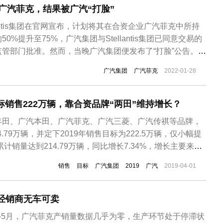
布增持广汽菲克，结果被广汽“打脸”
llantis集团在官网宣布，计划将其在合资企业广汽菲克中所持
0%提升至75%，广汽集团与Stellantis集团已同意交易的
管部门批准。然而，当晚广汽集团便发布了“打脸”公告。广
广汽集团从Stellantis官方网站获悉其关于广汽菲克股权调
广汽集团
广汽菲克
2022-01-28
布行为未经我方认可，双方尚未签署广汽菲克股权调整的正
目标销售222万辆，靠合资品牌“两田”维持增长？
丰田、广汽本田、广汽菲克、广汽三菱、广汽传祺等品牌，
4.79万辆，并定下2019年销售目标为222.5万辆，仅小幅提
累计销量达到214.79万辆，同比增长7.34%，增长主要来自
全年销量74.14万辆，同比增长5.16%；广汽丰田全年销
销售
目标
广汽集团
2019
广汽
2019-04-01
.11%；广汽三菱全年销量14.4万辆，同比增长22....
曝经销商无车可卖
-5月，广汽菲克产销量数据几乎为零，生产环节处于停滞状