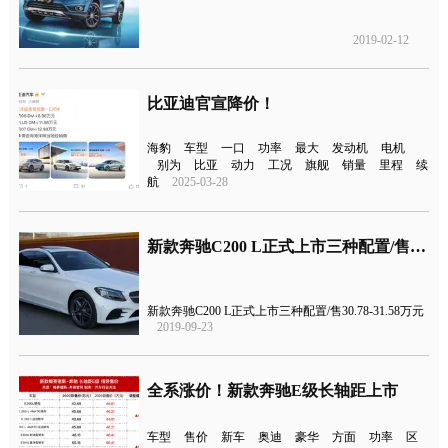
2019-02-12
比亚迪官宣降价！
海豹
车型
一口
功率
最大
发动机
电机
别为
比亚
动力
工况
旗舰
销量
里程
续
航
2025-03-28
新款奔驰C200 L正式上市三种配置/售价30.78-31.58万元
新款奔驰C200 L正式上市三种配置/售30.78-31.58万元
2019-09-23
全系涨价！新款奔驰E级长轴距上市
车型
售价
新车
奥迪
豪华
方面
功率
区