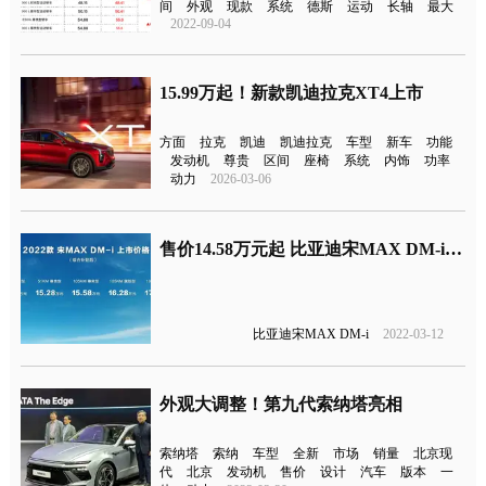
间
外观
现款
系统
德斯
运动
长轴
最大
2022-09-04
15.99万起！新款凯迪拉克XT4上市
方面
拉克
凯迪
凯迪拉克
车型
新车
功能
发动机
尊贵
区间
座椅
系统
内饰
功率
动力
2026-03-06
售价14.58万元起 比亚迪宋MAX DM-i正式上市
比亚迪宋MAX DM-i
2022-03-12
外观大调整！第九代索纳塔亮相
索纳塔
索纳
车型
全新
市场
销量
北京现
代
北京
发动机
售价
设计
汽车
版本
一