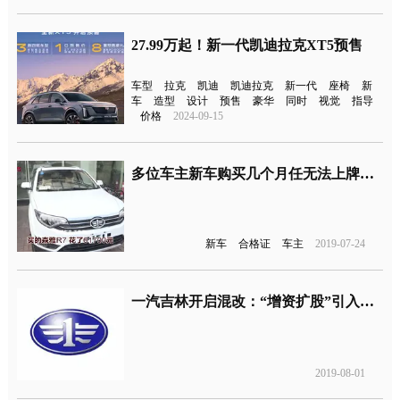
27.99万起！新一代凯迪拉克XT5预售
车型
拉克
凯迪
凯迪拉克
新一代
座椅
新
车
造型
设计
预售
豪华
同时
视觉
指导
价格
2024-09-15
多位车主新车购买几个月任无法上牌，缘由合格证未能下发
新车
合格证
车主
2019-07-24
一汽吉林开启混改：“增资扩股”引入股东，终端却无车售卖
2019-08-01