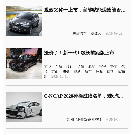
观致5S终于上市，宝能赋能观致能否实现销量大涨？
观致汽车
观致5S
2019-09-22
涨价了！新一代E级长轴距版上市
车型
全新
设计
长轴
豪华
宝马
轿车
代
号
方面
格栅
奥迪
新车
标版
德斯
长轴
距
2023-12-15
C-NCAP 2020碰撞成绩名单，9款汽车获五星评价
C-NCAP最新碰撞成绩
2020-08-29