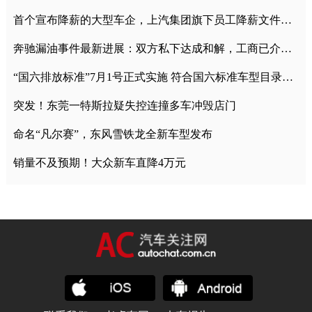
首个宣布降薪的大型车企，上汽集团旗下员工降薪文件曝光
奔驰漏油事件最新进展：双方私下达成和解，工商已介入调查
“国六排放标准”7月1号正式实施 符合国六标准车型目录一览
突发！东莞一特斯拉疑失控连撞多车冲毁店门
命名“凡尔赛”，东风雪铁龙全新车型发布
销量不及预期！大众新车直降4万元