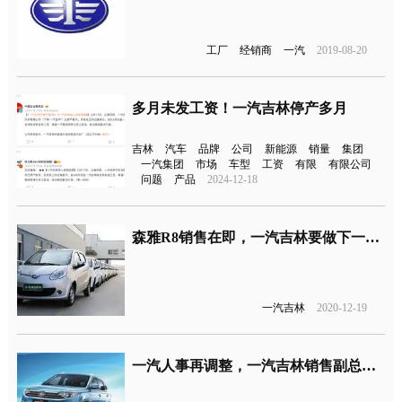
工厂
经销商
一汽
2019-08-20
多月未发工资！一汽吉林停产多月
吉林
汽车
品牌
公司
新能源
销量
集团
一汽集团
市场
车型
工资
有限
有限公司
问题
产品
2024-12-18
森雅R8销售在即，一汽吉林要做下一个“捷达”？
一汽吉林
2020-12-19
一汽人事再调整，一汽吉林销售副总刘洪波调任奔腾事业部分管森雅品牌