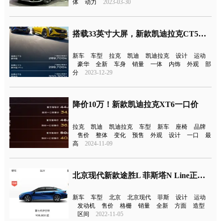
体
动力
2023-03-30
搭载33英寸大屏，新款凯迪拉克CT5售28.97万元上市
新车
车型
拉克
凯迪
凯迪拉克
设计
运动
豪华
全新
车身
销量
一体
内饰
外观
部
分
2023-12-29
降价10万！新款凯迪拉克XT6一口价
拉克
凯迪
凯迪拉克
车型
新车
座椅
品牌
售价
整体
变化
预售
外观
设计
一口
最
高
2024-11-09
北京现代新款途胜L 菲斯塔N Line正式上市
新车
车型
北京
北京现代
菲斯
设计
运动
发动机
售价
格栅
销量
全新
方面
造型
区间
2022-11-05