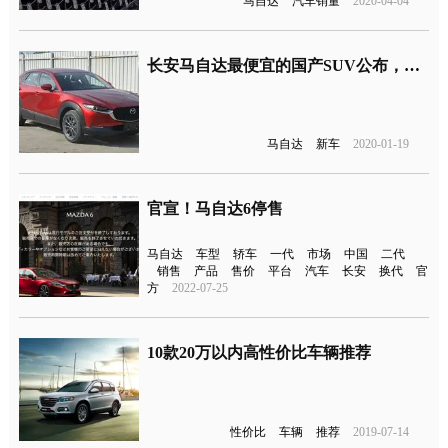
马自达
汽车销量
2020-04-04
长安马自达最便宜的国产SUV公布，CX-30年内投产上市
马自达
新车
2020-01-19
官宣！马自达6停售
马自达
车型
轿车
一代
市场
中国
二代
销售
产品
售价
平台
汽车
长安
换代
官
方
2022-07-25
10款20万以内高性价比车辆推荐
性价比
车辆
推荐
2019-07-14