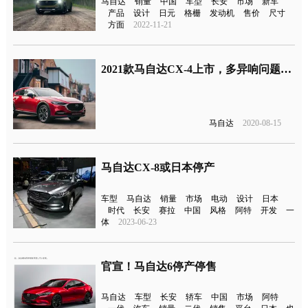
马自达
销量
中国
车型
长安
市场
新车
产品
设计
日元
格栅
发动机
售价
尺寸
方面
2022-11-21
2021款马自达CX-4上市，多异响问题可能无法解决
马自达
2020-08-15
马自达CX-8或日本停产
车型
马自达
销量
市场
电动
设计
日本
时代
长安
赛拉
中国
风格
阿特
开发
一
体
2023-06-23
官宣！马自达6停产停售
马自达
车型
长安
轿车
中国
市场
阿特