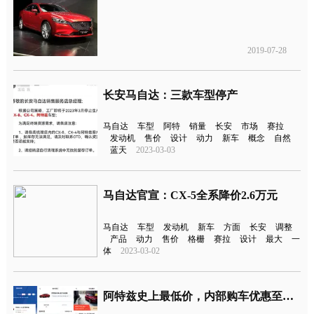
2019-07-28
长安马自达：三款车型停产
马自达
车型
阿特
销量
长安
市场
赛拉
发动机
售价
设计
动力
新车
概念
自然
蓝天
2023-03-03
马自达官宣：CX-5全系降价2.6万元
马自达
车型
发动机
新车
方面
长安
调整
产品
动力
售价
格栅
赛拉
设计
最大
一
体
2023-03-02
阿特兹史上最低价，内部购车优惠至高8万元