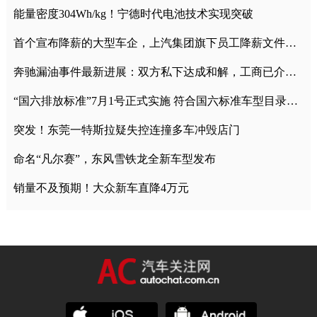
能量密度304Wh/kg！宁德时代电池技术实现突破
首个宣布降薪的大型车企，上汽集团旗下员工降薪文件曝光
奔驰漏油事件最新进展：双方私下达成和解，工商已介入调查
“国六排放标准”7月1号正式实施 符合国六标准车型目录一览
突发！东莞一特斯拉疑失控连撞多车冲毁店门
命名“凡尔赛”，东风雪铁龙全新车型发布
销量不及预期！大众新车直降4万元