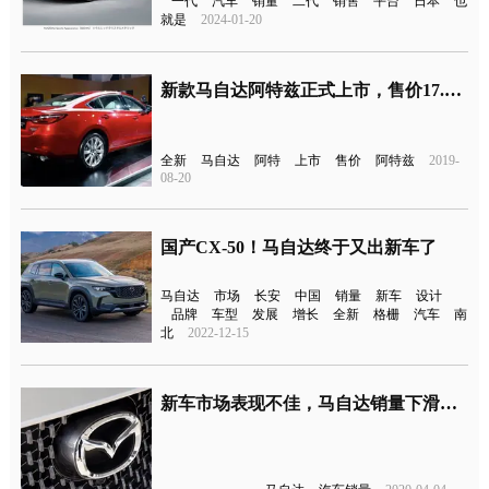
一代
汽车
销量
二代
销售
平台
日本
也
就是
2024-01-20
新款马自达阿特兹正式上市，售价17.58-23.98万元
全新
马自达
阿特
上市
售价
阿特兹
2019-
08-20
国产CX-50！马自达终于又出新车了
马自达
市场
长安
中国
销量
新车
设计
品牌
车型
发展
增长
全新
格栅
汽车
南
北
2022-12-15
新车市场表现不佳，马自达销量下滑雪上加霜？