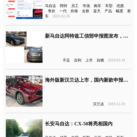
马自达
阿特
员工
市场
购车
车型
优惠
售价
一代
价格
全新
蓝天
产品
幅度
新
车
2023-02-26
新马自达阿特兹工信部申报图发布，将于本年8月份正式上市
不足
吉利
上市
自燃
2019-05-18
海外版新汉兰达上市，国内新款申报图曝光
汉兰达
2019-12-16
长安马自达：CX-50将亮相国内