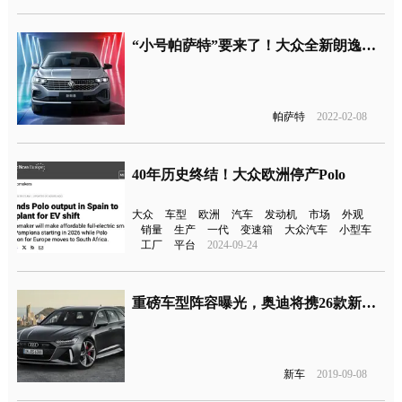
“小号帕萨特”要来了！大众全新朗逸官图发布
帕萨特
2022-02-08
40年历史终结！大众欧洲停产Polo
大众
车型
欧洲
汽车
发动机
市场
外观
销量
生产
一代
变速箱
大众汽车
小型车
工厂
平台
2024-09-24
重磅车型阵容曝光，奥迪将携26款新车登法兰克福车展
新车
2019-09-08