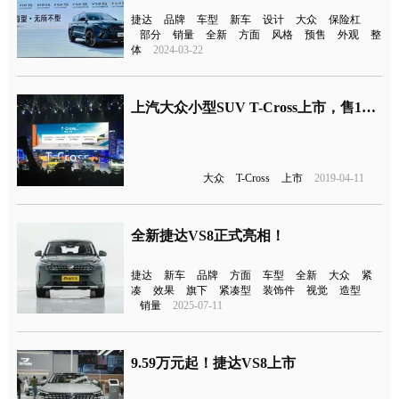
捷达
品牌
车型
新车
设计
大众
保险杠
部分
销量
全新
方面
风格
预售
外观
整
体
2024-03-22
上汽大众小型SUV T-Cross上市，售12.79-15.99万元
大众
T-Cross
上市
2019-04-11
全新捷达VS8正式亮相！
捷达
新车
品牌
方面
车型
全新
大众
紧
凑
效果
旗下
紧凑型
装饰件
视觉
造型
销量
2025-07-11
9.59万元起！捷达VS8上市