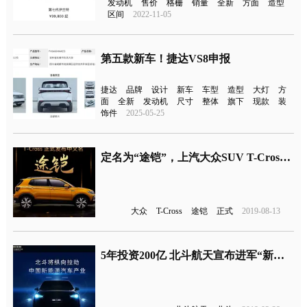
发动机
售价
格栅
销量
全新
方面
造型
区间
2022-11-05
第五款新车！捷达VS8申报
捷达
品牌
设计
新车
车型
造型
大灯
方
面
全新
发动机
尺寸
整体
旗下
现款
装
饰件
2025-05-25
定名为“途铠”，上汽大众SUV T-Cross终于有中文名了
大众
T-Cross
途铠
正式
2019-08-13
5年投资200亿 北斗航天宣布进军“新能源”