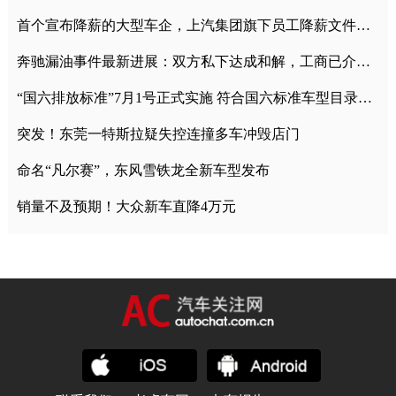
首个宣布降薪的大型车企，上汽集团旗下员工降薪文件曝光
奔驰漏油事件最新进展：双方私下达成和解，工商已介入调查
“国六排放标准”7月1号正式实施 符合国六标准车型目录一览
突发！东莞一特斯拉疑失控连撞多车冲毁店门
命名“凡尔赛”，东风雪铁龙全新车型发布
销量不及预期！大众新车直降4万元