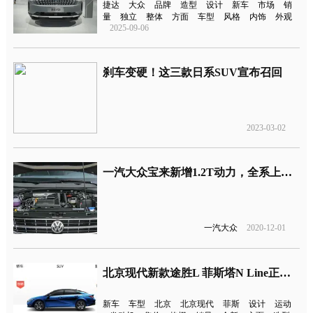
捷达
大众
品牌
造型
设计
新车
市场
销
量
独立
整体
方面
车型
风格
内饰
外观
2025-09-06
刹车变硬！这三款日系SUV宣布召回
2023-03-02
一汽大众宝来新增1.2T动力，全系上调1千元
一汽大众
2020-12-01
北京现代新款途胜L 菲斯塔N Line正式上市
新车
车型
北京
北京现代
菲斯
设计
运动