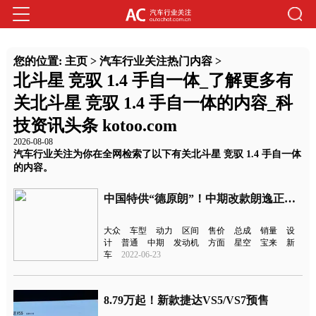
您的位置:
主页
>
汽车行业关注热门内容
>
北斗星 竞驭 1.4 手自一体_了解更多有
关北斗星 竞驭 1.4 手自一体的内容_科
技资讯头条 kotoo.com
2026-08-08
汽车行业关注为你在全网检索了以下有关北斗星 竞驭 1.4 手自一体
的内容。
中国特供“德原朗”！中期改款朗逸正式上市
大众
车型
动力
区间
售价
总成
销量
设
计
普通
中期
发动机
方面
星空
宝来
新
车
2022-06-23
8.79万起！新款捷达VS5/VS7预售