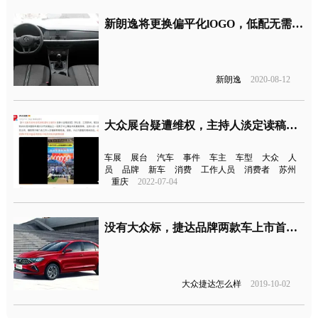
新朗逸将更换偏平化lOGO，低配无需再用手机支架
新朗逸
2020-08-12
大众展台疑遭维权，主持人淡定读稿引关注
车展
展台
汽车
事件
车主
车型
大众
人
员
品牌
新车
消费
工作人员
消费者
苏州
重庆
2022-07-04
没有大众标，捷达品牌两款车上市首月销量达1.1万台
大众捷达怎么样
2019-10-02