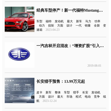
经典车型停产！新一代福特Mustang或今年引入国内
车型
福特
发动机
最大
新车
马力
功率
动力
扭矩
方面
设计
一代
销量
全新
变
速箱
2023-04-23
一汽吉林开启混改：“增资扩股”引入股东，终端却无车售卖
2019-08-01
长安猎手预售：13.99万元起
皮卡
新车
整体
车型
猎手
长安
发动机
方面
设计
最大
市场
程式
电动
竞争
续
航
2023-12-24