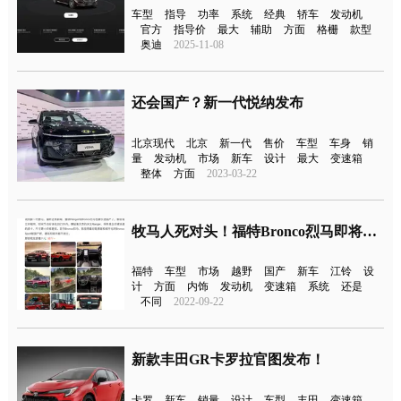
车型
指导
功率
系统
经典
轿车
发动机
官方
指导价
最大
辅助
方面
格栅
款型
奥迪
2025-11-08
还会国产？新一代悦纳发布
北京现代
北京
新一代
售价
车型
车身
销
量
发动机
市场
新车
设计
最大
变速箱
整体
方面
2023-03-22
牧马人死对头！福特Bronco烈马即将国产
福特
车型
市场
越野
国产
新车
江铃
设
计
方面
内饰
发动机
变速箱
系统
还是
不同
2022-09-22
新款丰田GR卡罗拉官图发布！
卡罗
新车
销量
设计
车型
丰田
变速箱