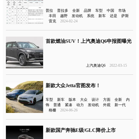
普拉
普拉多
全新
品牌
车型
中国
市场
丰田
越野
发动机
系统
新车
还是
萨斯
雷克
2024-02-24
首款燃油SUV！上汽奥迪Q6申报图曝光
上汽奥迪Q6
2022-03-15
新款大众Jetta官图发布！
车型
新车
版本
大众
设计
方面
全新
内
饰
普通
紧凑
动力
发动机
外观
新一代
格栅
2024-06-26
新款国产奔驰E级/GLC降价上市