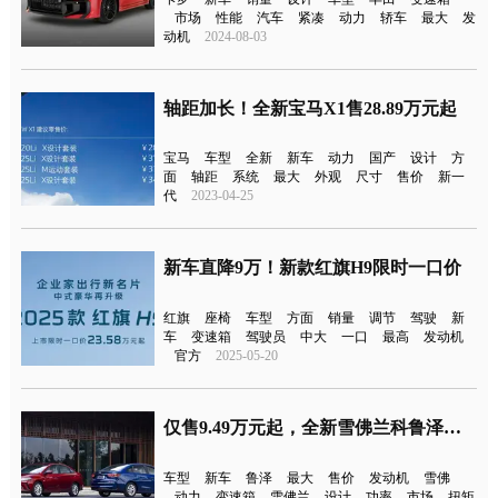
市场
性能
汽车
紧凑
动力
轿车
最大
发
动机
2024-08-03
轴距加长！全新宝马X1售28.89万元起
宝马
车型
全新
新车
动力
国产
设计
方
面
轴距
系统
最大
外观
尺寸
售价
新一
代
2023-04-25
新车直降9万！新款红旗H9限时一口价
红旗
座椅
车型
方面
销量
调节
驾驶
新
车
变速箱
驾驶员
中大
一口
最高
发动机
官方
2025-05-20
仅售9.49万元起，全新雪佛兰科鲁泽上市
车型
新车
鲁泽
最大
售价
发动机
雪佛
动力
变速箱
雪佛兰
设计
功率
市场
扭矩