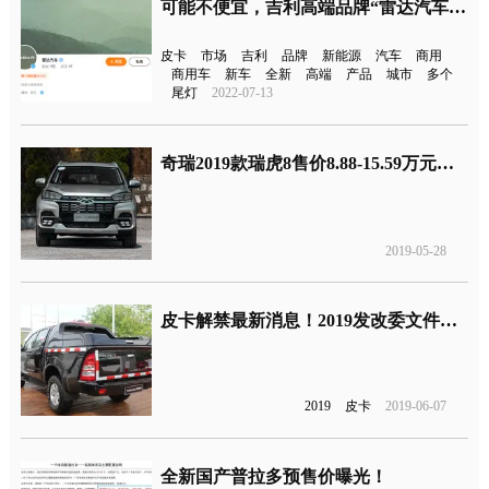
可能不便宜，吉利高端品牌“雷达汽车”发布了
皮卡
市场
吉利
品牌
新能源
汽车
商用
商用车
新车
全新
高端
产品
城市
多个
尾灯
2022-07-13
奇瑞2019款瑞虎8售价8.88-15.59万元，新增1.6T发动机车型
2019-05-28
皮卡解禁最新消息！2019发改委文件：鼓励部分城市加快取消皮卡进城限制
2019
皮卡
2019-06-07
全新国产普拉多预售价曝光！