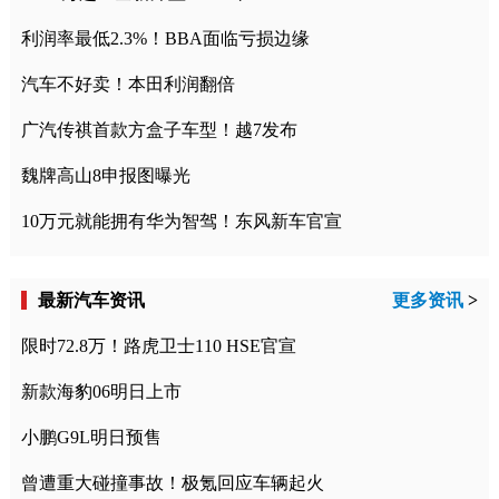
利润率最低2.3%！BBA面临亏损边缘
汽车不好卖！本田利润翻倍
广汽传祺首款方盒子车型！越7发布
魏牌高山8申报图曝光
10万元就能拥有华为智驾！东风新车官宣
最新汽车资讯
更多资讯
>
限时72.8万！路虎卫士110 HSE官宣
新款海豹06明日上市
小鹏G9L明日预售
曾遭重大碰撞事故！极氪回应车辆起火