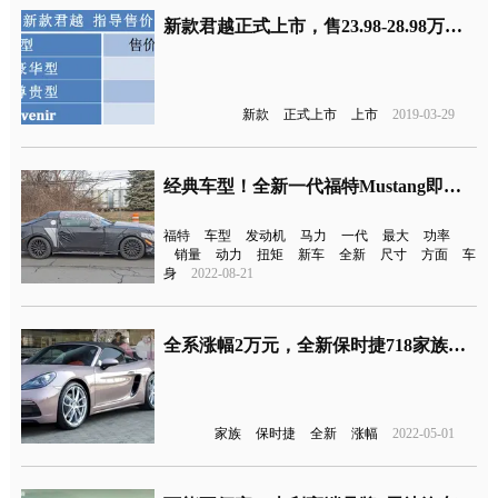
新款君越正式上市，售23.98-28.98万、后期将推1.3T三缸版本
新款
正式上市
上市
2019-03-29
经典车型！全新一代福特Mustang即将首发
福特
车型
发动机
马力
一代
最大
功率
销量
动力
扭矩
新车
全新
尺寸
方面
车
身
2022-08-21
全系涨幅2万元，全新保时捷718家族上市
家族
保时捷
全新
涨幅
2022-05-01