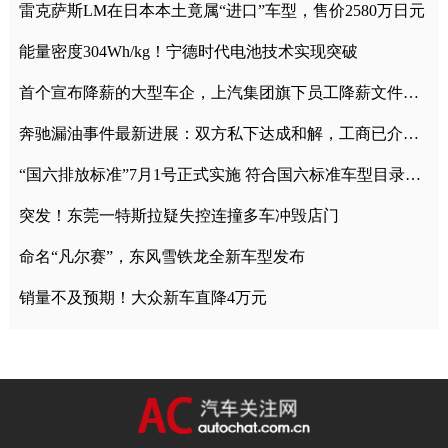
雷克萨斯LM在日本本土竟属“进口”车型，售价2580万日元
能量密度304Wh/kg！宁德时代电池技术实现突破
首个宣布降薪的大型车企，上汽集团旗下员工降薪文件曝光
奔驰漏油事件最新进展：双方私下达成和解，工商已介入调查
“国六排放标准”7月1号正式实施 符合国六标准车型目录一览
突发！东莞一特斯拉疑失控连撞多车冲毁店门
命名“凡尔赛”，东风雪铁龙全新车型发布
销量不及预期！大众新车直降4万元