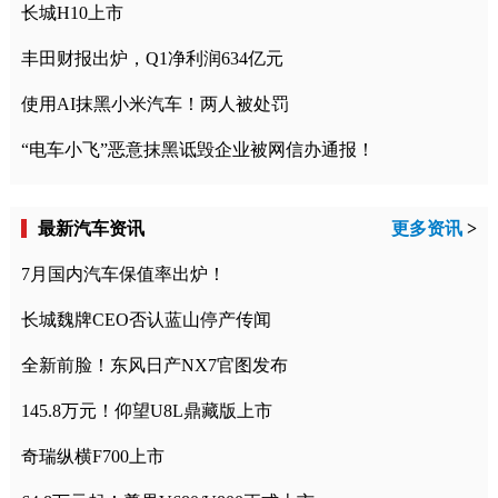
长城H10上市
丰田财报出炉，Q1净利润634亿元
使用AI抹黑小米汽车！两人被处罚
“电车小飞”恶意抹黑诋毁企业被网信办通报！
最新汽车资讯
更多资讯
>
7月国内汽车保值率出炉！
长城魏牌CEO否认蓝山停产传闻
全新前脸！东风日产NX7官图发布
145.8万元！仰望U8L鼎藏版上市
奇瑞纵横F700上市