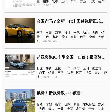
量
销售
功率
三代
车门
方面
北美
生产
2024-04-18
会国产吗？全新一代丰田普锐斯正式发布
车型
丰田
新车
设计
一代
动力
方面
销
量
三代
市场
系统
销售
代号
全球
发动
机
2022-11-16
起亚奕跑K3车型全国一口价！最高降4.45万元
起亚
售价
全国
一口
动力
区间
变速箱
旗下
销量
车型
品牌
国产
消费
最大
舒
适
2026-01-03
换标！新款标致5008预售
标致
车型
新车
现款
销量
东风标致
东风
方面
最大
一致
全新
发动机
售价
市场