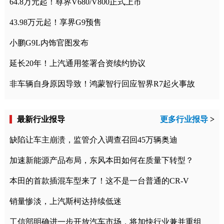
64.8万元起！尊界V680/V800正式上市
43.98万元起！享界G9预售
小鹏G9L内饰官图发布
延长20年！上汽通用签署合资续约协议
非车辆自身原因导致！鸿蒙智行回应智界R7起火事故
最新行业报导
更多行业报导
>
缺陷让车主崩溃，监管介入调查召回45万辆奥迪
加速新能源产品布局，东风本田如何在质量下转型？
本田的首款插混车型来了！这不是一台普通的CR-V
销量惨淡，上汽斯柯达持续低迷
工信部明确进一步开放汽车市场，将加快行业兼并重组