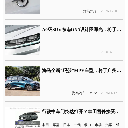
海马汽车
2019-09-30
A0级SUV东南DX5设计图曝光，将于8月20日正式下线
2019-07-31
海马全新“玛莎”MPV车型，将于广州车展亮相
海马汽车
MPV
2019-11-17
行驶中车门突然打开？丰田暂停接受普锐斯订单！
丰田
车型
日本
一代
动力
市场
汽车
销