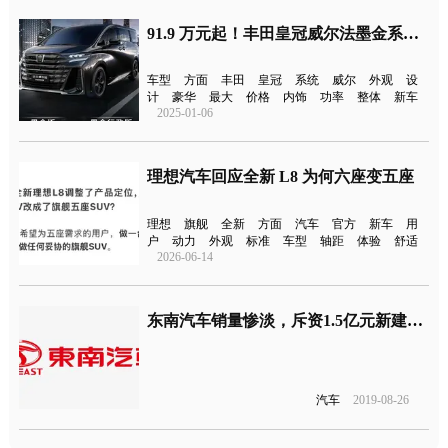
91.9 万元起！丰田皇冠威尔法墨金系列 MPV 上市
车型
方面
丰田
皇冠
系统
威尔
外观
设
计
豪华
最大
价格
内饰
功率
整体
新车
2025-01-06
理想汽车回应全新 L8 为何六座变五座
理想
旗舰
全新
方面
汽车
官方
新车
用
户
动力
外观
标准
车型
轴距
体验
舒适
2026-06-14
东南汽车销量惨淡，斥资1.5亿元新建研发基地，力求破局
汽车
2019-08-26