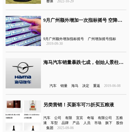
整体
2022-10-29
9月广州额外增加一次指标摇号 空降指标名额10000个！
9月广州额外增加指标摇号
广州增加摇号指标
2019-09-30
海马汽车销量暴跌七成，创始人景柱决定重返一线带领员工再次创业
汽车
销量
海马
决定
重返
2019-06-08
另类营销！买新车可75折买五粮液
汽车
公司
有限
宜宾
奇瑞
有限公司
五粮
液
车型
品牌
产品
人员
市场
旗下
股份
集团
2025-09-06