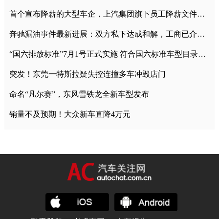
首个宣布降薪的大型车企，上汽集团旗下员工降薪文件曝光
奔驰漏油事件最新进展：双方私下达成和解，工商已介入调查
“国六排放标准”7月1号正式实施 符合国六标准车型目录一览
突发！东莞一特斯拉疑失控连撞多车冲毁店门
命名“凡尔赛”，东风雪铁龙全新车型发布
销量不及预期！大众新车直降4万元