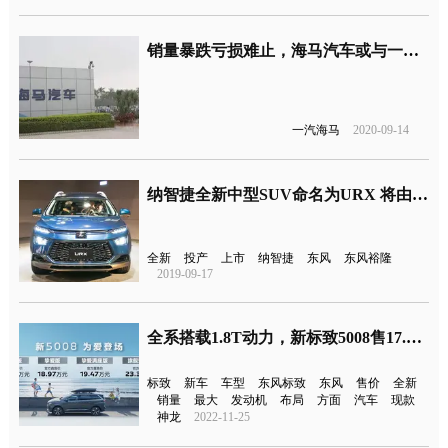
销量暴跌亏损难止，海马汽车或与一汽集团“分手”
一汽海马
2020-09-14
纳智捷全新中型SUV命名为URX 将由东风裕隆投产上市
全新
投产
上市
纳智捷
东风
东风裕隆
2019-09-17
全系搭载1.8T动力，新标致5008售17.87万元起
标致
新车
车型
东风标致
东风
售价
全新
销量
最大
发动机
布局
方面
汽车
现款
神龙
2022-11-25