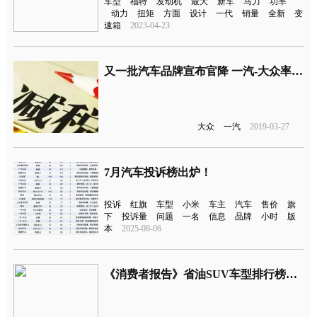
车型
福特
发动机
最大
新车
马力
功率
动力
扭矩
方面
设计
一代
销量
全新
变
速箱
2023-04-23
又一批汽车品牌宣布官降 一汽-大众率先行事
大众
一汽
2019-03-27
7月汽车投诉榜出炉！
投诉
红旗
车型
小米
车主
汽车
售价
旗
下
投诉量
问题
一名
信息
品牌
小时
版
本
2025-08-06
《消费者报告》省油SUV车型排行榜，日系占9成