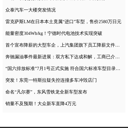
众泰汽车一大楼突发情况
雷克萨斯LM在日本本土竟属“进口”车型，售价2580万日元
能量密度304Wh/kg！宁德时代电池技术实现突破
首个宣布降薪的大型车企，上汽集团旗下员工降薪文件曝光
奔驰漏油事件最新进展：双方私下达成和解，工商已介入调查
“国六排放标准”7月1号正式实施 符合国六标准车型目录一览
突发！东莞一特斯拉疑失控连撞多车冲毁店门
命名“凡尔赛”，东风雪铁龙全新车型发布
销量不及预期！大众新车直降4万元