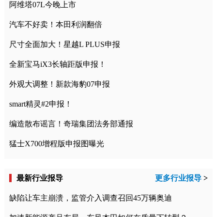
阿维塔07L今晚上市
汽车不好卖！本田利润翻倍
尺寸全面加大！星越L PLUS申报
全新宝马iX3长轴距版申报！
外观大调整！新款海豹07申报
smart精灵#2申报！
编造散布谣言！奇瑞集团法务部通报
猛士X700增程版申报图曝光
最新行业报导
更多行业报导
>
缺陷让车主崩溃，监管介入调查召回45万辆奥迪