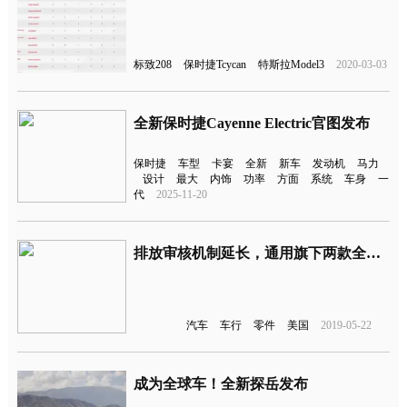
标致208
保时捷Tcycan
特斯拉Model3
2020-03-03
全新保时捷Cayenne Electric官图发布
保时捷
车型
卡宴
全新
新车
发动机
马力
设计
最大
内饰
功率
方面
系统
车身
一
代
2025-11-20
排放审核机制延长，通用旗下两款全尺寸皮卡柴油型号将推迟上市
汽车
车行
零件
美国
2019-05-22
成为全球车！全新探岳发布