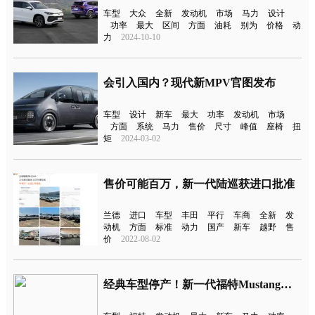
车型
大众
全新
发动机
市场
马力
设计
功率
最大
区间
方面
油耗
别为
价格
动
力
2024-10-10
会引入国内？现代新MPV官图发布
车型
设计
新车
最大
功率
发动机
市场
方面
系统
马力
售价
尺寸
峰值
座椅
扭
矩
2024-03-02
售价可能百万，新一代陆巡获进口批准
兰德
进口
车型
丰田
平行
车商
全新
发
动机
方面
标准
动力
国产
新车
越野
售
价
2022-08-02
经典车型停产！新一代福特Mustang或今年引入国内