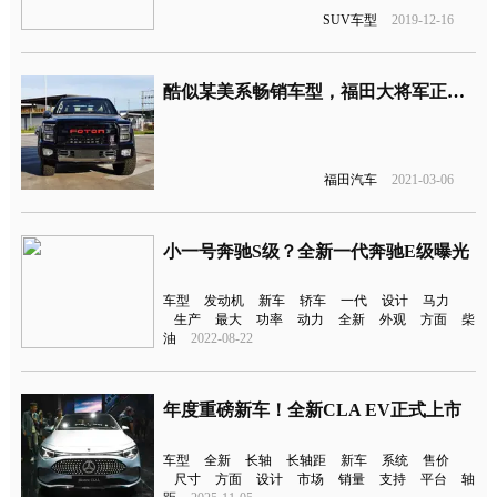
SUV车型
2019-12-16
酷似某美系畅销车型，福田大将军正式上市
福田汽车
2021-03-06
小一号奔驰S级？全新一代奔驰E级曝光
车型
发动机
新车
轿车
一代
设计
马力
生产
最大
功率
动力
全新
外观
方面
柴
油
2022-08-22
年度重磅新车！全新CLA EV正式上市
车型
全新
长轴
长轴距
新车
系统
售价
尺寸
方面
设计
市场
销量
支持
平台
轴