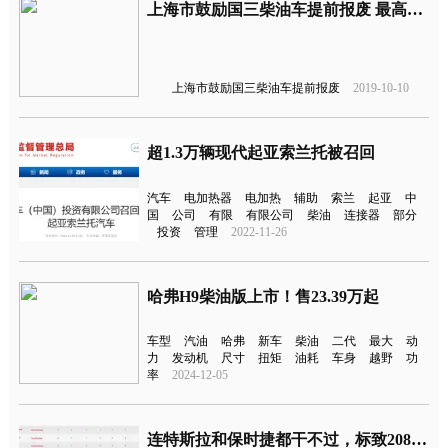
上海市鼓励国三柴油车提前报废 最高可获11万元补贴
上海市鼓励国三柴油车提前报废
2019-10-10
超1.3万辆现代起亚索兰托被召回
汽车
电加热器
电加热
辅助
索兰
起亚
中
国
公司
有限
有限公司
柴油
连接器
部分
投资
管理
2022-11-26
哈弗H9柴油版上市！售23.39万起
车型
汽油
哈弗
新车
柴油
二代
最大
动
力
发动机
尺寸
扭矩
油耗
车身
越野
功
率
2024-12-05
连特斯拉和保时捷都干不过，标致208获得2020年度汽车大奖