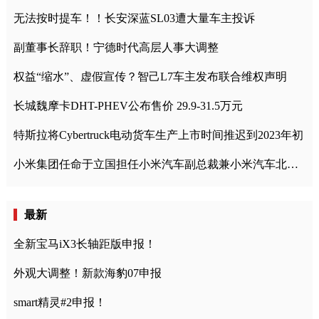
无法按时提车！！长安深蓝SL03遭大量车主投诉
副董事长辞职！宁德时代高层人事大调整
权益“缩水”、虚假宣传？智己L7车主发布联合维权声明
长城魏摩卡DHT-PHEV公布售价 29.9-31.5万元
特斯拉将Cybertruck电动货车生产上市时间推迟到2023年初
小米集团任命于立国担任小米汽车副总裁兼小米汽车北京总部政委
最新
全新宝马iX3长轴距版申报！
外观大调整！新款海豹07申报
smart精灵#2申报！