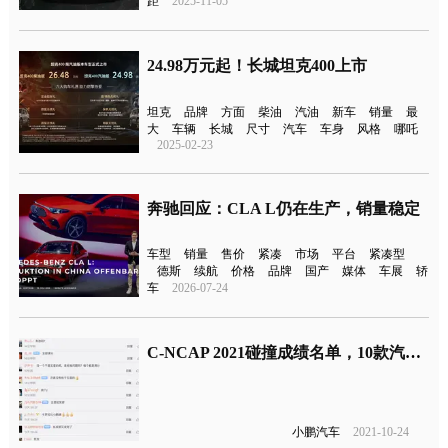
距
2025-11-05
24.98万元起！长城坦克400上市
坦克
品牌
方面
柴油
汽油
新车
销量
最
大
车辆
长城
尺寸
汽车
车身
风格
哪吒
2025-02-23
奔驰回应：CLA L仍在生产，销量稳定
车型
销量
售价
紧凑
市场
平台
紧凑型
德斯
续航
价格
品牌
国产
媒体
车展
轿
车
2026-07-24
C-NCAP 2021碰撞成绩名单，10款汽车全是五星
小鹏汽车
2021-10-24