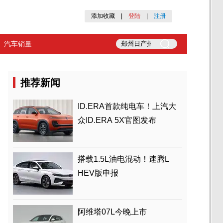
添加收藏
|
登陆
|
注册
汽车销量
推荐新闻
ID.ERA首款纯电车！上汽大
众ID.ERA 5X官图发布
搭载1.5L油电混动！速腾L
HEV版申报
阿维塔07L今晚上市