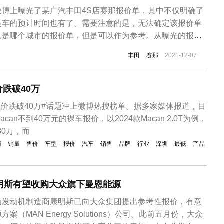
微博上曝光了某广汽丰田4S店赛那报价单，其中不仅明确了
提车的预计时间也有了。需要注意的是，无法确定该报价单
其是哪个城市的报价单，但是可以作为参考。从曝光的报价
春节前提车的话，可以购买6万元的套餐升级包，分为A套餐
丰田
赛那
2021-12-07
全包围地毯、踏板、全车封轴、车载应急包、车载手机无线
、记录仪、全包围地毯、踏板...
跌破40万
捷售价跌破40万#话题冲上微博热搜榜单。据多家媒体报道，目
an不到40万元的裸车报价，以2024款Macan 2.0T为例，
80万，而
商
销量
售价
车型
报价
汽车
销售
品牌
行业
深圳
最低
产品
明斯有望收购大众旗下曼恩能源
油发动机制造商康明斯已向大众集团提出参考性报价，有意
（MAN Energy Solutions）公司。此前五月份，大众