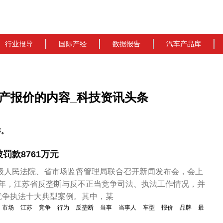
行业报导
国际产经
数据报告
汽车产品库
产报价的内容_科技资讯头条
容。
罚款8761万元
高级人民法院、省市场监督管理局联合召开新闻发布会，会上
022年，江苏省反垄断与反不正当竞争司法、执法工作情况，并
竞争执法十大典型案例。其中，某
市场
江苏
竞争
行为
反垄断
当事
当事人
车型
报价
品牌
最