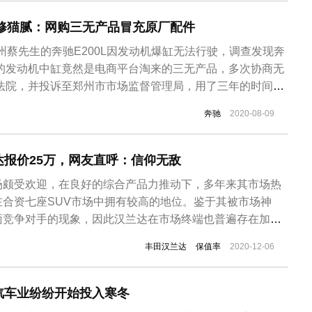
维修猫腻：网购三无产品冒充原厂配件
郑州蔡先生的奔驰E200L因发动机爆缸无法行驶，调查发现奔
换的发动机中缸竟然是电商平台淘来的三无产品，多次协商无
上法院，并投诉至郑州市市场监督管理局，用了三年的时间，
结束！奔驰中缸竟是电商平台淘来的“三无产品”据了解，蔡
奔驰
2020-08-09
L是在2016年购买的，车价43万元，且购买了全险。2017年
报价25万，网友直呼：信仰无敌
场颇受欢迎，在良好的综合产品力推动下，多年来其市场热
合资七座SUV市场中拥有较高的地位。鉴于其被市场神
面竞争对手的现象，因此汉兰达在市场终端也普遍存在加价
素影响下，丰田汉兰达的市场保值率也较高，甚至被网友称
丰田汉兰达
保值率
2020-12-06
在。这不，近日某广汽丰田经销商内出现一台跑了14万公里
车落地价35万，如今二手...
汽车业纷纷开始投入寒冬