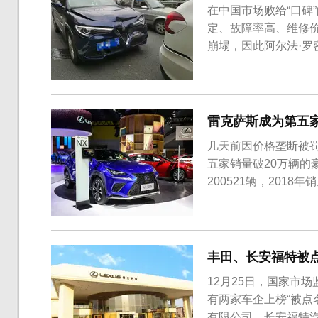
在中国市场败给“口碑
定、故障率高、维修
崩塌，因此阿尔法·
尔法·罗密欧的维修费
吗？”，“没有豪车的
贵”。究竟阿尔法·罗密
雷克萨斯成为第五家
几天前因价格垄断被罚
五家销量破20万辆的
200521辆，201
没有超越凯迪拉克，因
幅，将是豪华品牌中增
型，以ES、RX...
丰田、长安福特被
12月25日，国家市
有两家车企上榜“被点
有限公司。长安福特汽