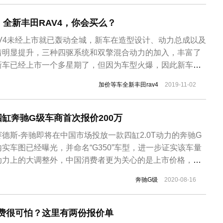
全新丰田RAV4，你会买么？
V4未经上市就已轰动全城，新车在造型设计、动力总成以及
着明显提升，三种四驱系统和双擎混合动力的加入，丰富了
新车已经上市一个多星期了，但因为车型火爆，因此新车出
情况。 从网友给出的一份车型报价单显示，新车并没有什么
加价等车全新丰田rav4
2019-11-02
的颜色都有着加价的情况，例如珍珠白、巴黎红以及双双的
元。当然这种情况在其他...
四缸奔驰G级车商首次报价200万
德斯-奔驰即将在中国市场投放一款四缸2.0T动力的奔驰G
实车图已经曝光，并命名“G350”车型，进一步证实该车量
动力上的大调整外，中国消费者更为关心的是上市价格，毕
非常高的“越野神车”。虽然入门级的四缸2.0T奔驰G350
奔驰G级
2020-08-16
配置，但预计该车的官方指导价不低，同时由于市场火热程
奔驰G...
修费很可怕？这里有两份报价单