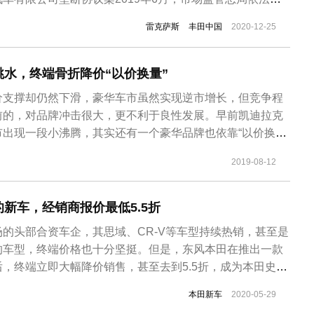
司停止违法行为，并处以罚款1.628亿元。因长安福特汽车
雷克萨斯
丰田中国
2020-12-25
整车最低转售价格的行为违反了《反垄断法》。经调查，
，长安福...
水，终端骨折降价“以价换量”
价支撑却仍然下滑，豪华车市虽然实现逆市增长，但竞争程
前的，对品牌冲击很大，更不利于良性发展。早前凯迪拉克
市出现一段小沸腾，其实还有一个豪华品牌也依靠“以价换
映，有沃尔沃汽车经销商打出S60L惊爆价抛售的标语。他
2019-08-12
L都卖到这个价格了，够拼了！事实上，4S店报价还不是它的
的报价还要低。而沃尔...
新车，经销商报价最低5.5折
的头部合资车企，其思域、CR-V等车型持续热销，甚至是
的车型，终端价格也十分坚挺。但是，东风本田在推出一款
，终端立即大幅降价销售，甚至去到5.5折，成为本田史上
9年10月3日，东风本田官方宣布X-NV正式上市，这是一款
本田新车
2020-05-29
版车型，售价16.98-17.98万元，NEDC综合工况续航里