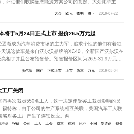
触，评估他们收购曼恩能源方案公司的意愿。大众此举主要
产品组合、精简集团业务的战略规划。目前，大众集团旗下
大众
欧元
收购
旗下
2019-07-22
囊括汽车、卡车、公共巴士、摩托车和电动自行车等业务；在
图精简...
本将于5月24日正式上市 报价26.5万元起
已经逐渐成为汽车消费市场的主力军，追求个性的他们有着独
天说这款车是来自沃尔沃品牌的XC40，全新国产沃尔沃在
相了并且公布预售价。预售报价区间为26.5-31.9万元。
40将于5月24号正式上市，新车提供T3、T4、T5三种动
沃尔沃
国产
正式上市
上市
版本
万元
2019-05-04
2.0T低/高功率发动机。全新XC40国产版本将提供时尚版、
大工厂关闭
车宣布再次裁员550名工人，这一决定使受罢工裁员影响的员
人。福特称，由于公司的生产系统相互关联，美国汽车工人联
策略对各工厂产生了连锁反应。两
肯塔基
报价
公司
工人
工会
成本
福利
经济
不同
制造商
损失