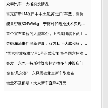
众泰汽车一大楼突发情况
雷克萨斯LM在日本本土竟属“进口”车型，售价2580万日元
能量密度304Wh/kg！宁德时代电池技术实现突破
首个宣布降薪的大型车企，上汽集团旗下员工降薪文件曝光
奔驰漏油事件最新进展：双方私下达成和解，工商已介入调查
“国六排放标准”7月1号正式实施 符合国六标准车型目录一览
突发！东莞一特斯拉疑失控连撞多车冲毁店门
命名“凡尔赛”，东风雪铁龙全新车型发布
销量不及预期！大众新车直降4万元