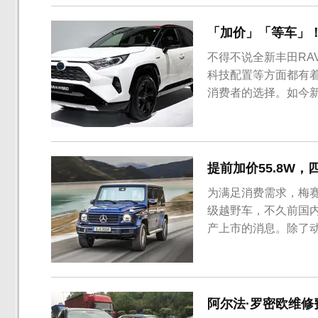
「加价」「等车」！
不得不说全新丰田RA
科技配置等方面都有
消费者的选择。如今
现了要等车和加价的
优惠，并且对于不同
情况都需要加价2000
提前加价55.8W，
为满足消费需求，梅赛
级越野车，不久前国内
产上市的消息。除了
竟奔驰G级是一款关注度
车型大幅降低了动力
度较高，因此很可能延续
阿尔法·罗密欧维