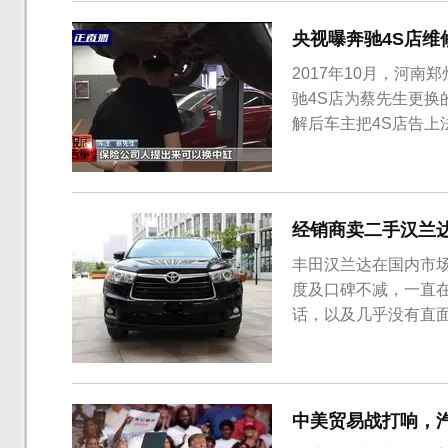
程为401公里。...
央视曝奔驰4S店
2017年10月，河南
驰4S店为蔡先生更
解后车主把4S店告
蔡先生的维权之路终于
先生的这辆奔驰E200
7月，蔡先生的奔驰...
经销商卖二手汉兰达
丰田汉兰达在国内市
度及口碑不减，一直在
话，以及几乎没有直
销售的情况。种种因
为“信仰无敌”般的存
的汉兰达二手车，当时新
中美贸易战打响，