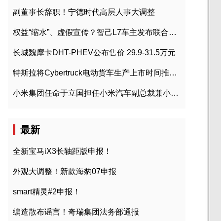
副董事长辞职！宁德时代高层人事大调整
权益“缩水”、虚假宣传？智己L7车主发布联合维权声明
长城魏摩卡DHT-PHEV公布售价 29.9-31.5万元
特斯拉将Cybertruck电动货车生产上市时间推迟到2023年初
小米集团任命于立国担任小米汽车副总裁兼小米汽车北京总部政委
最新
全新宝马iX3长轴距版申报！
外观大调整！新款海豹07申报
smart精灵#2申报！
编造散布谣言！奇瑞集团法务部通报