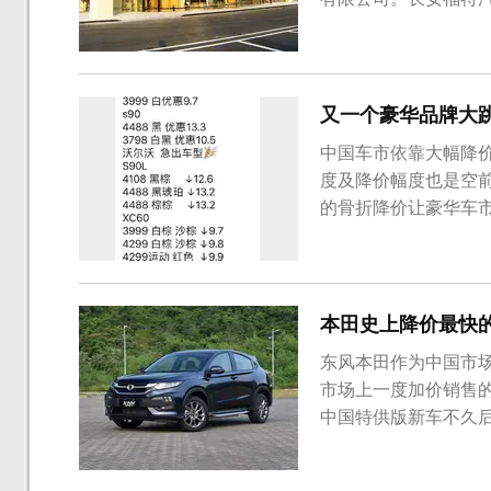
令长安福特汽车有限公
有限公司限定经销商
2013年至2017年期间
又一个豪华品牌大跳
中国车市依靠大幅降
度及降价幅度也是空
的骨折降价让豪华车
量”苦苦支撑。网友反
还表示，沃尔沃S60
底价，二级经销商给出
本田史上降价最快的
东风本田作为中国市场
市场上一度加价销售
中国特供版新车不久后
降价最快的新车。201
基于X-RV打造的纯电动