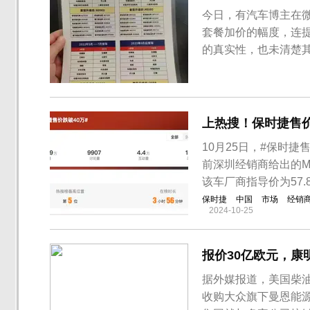
今日，有汽车博主在
套餐加价的幅度，连
的真实性，也未清楚
单来看，如果你想在
（防爆膜、记录仪、
充）和B套餐（防爆膜
上热搜！保时捷售价
10月25日，#保时
前深圳经销商给出的Mac
该车厂商指导价为57.
保时捷
中国
市场
经销
2024-10-25
报价30亿欧元，康
据外媒报道，美国柴
收购大众旗下曼恩能源方案