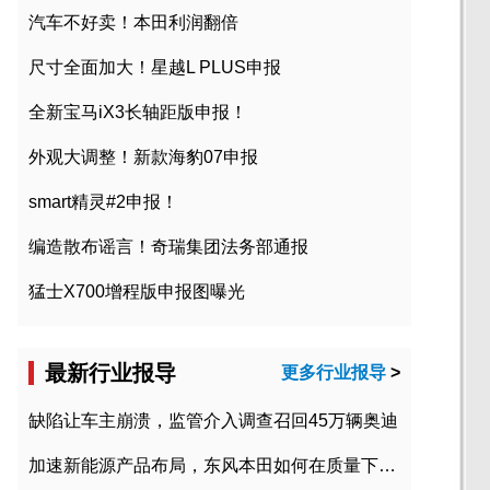
汽车不好卖！本田利润翻倍
尺寸全面加大！星越L PLUS申报
全新宝马iX3长轴距版申报！
外观大调整！新款海豹07申报
smart精灵#2申报！
编造散布谣言！奇瑞集团法务部通报
猛士X700增程版申报图曝光
最新行业报导
更多行业报导
>
缺陷让车主崩溃，监管介入调查召回45万辆奥迪
加速新能源产品布局，东风本田如何在质量下转型？