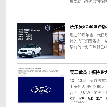
集团就与多家公司接
是基于其缩减多样化
拥有12个子品牌，
过去几年，大众一直在试
沃尔沃XC40国产版
现在90后年轻一代
特的汽车消费观念，今
早前的上海车展就已经亮
沃尔沃亚太国产版本XC
力，分别采用1.5T、
豪华版、运动...
罢工裁员！福特最
10月13日，福特汽
工总数达到约2480
合会（UAW）的罢工
福特
汽车
罢工
工厂
2023-10-14