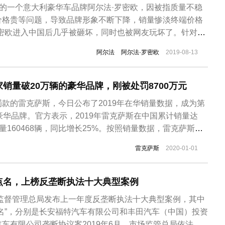
”的一个意大利豪华车品牌阿尔法·罗密欧，因被指质量不稳
价格贵等问题，导致品牌形象不断下降，销量惨淡终端价格
罗密欧进入中国后几乎被砸坏，同时也被网友玩坏了。针对阿
用，不少网友给出这样的评价：“就算你买的起，修的起
阿尔法
阿尔法·罗密欧
2019-08-13
命，得了豪车的病”或是“直到修车的时候，才知道你如此的尊
欧的维修费用是不...
销量破20万辆的豪华品牌，刚被处罚8700万元
款的雷克萨斯，今日公布了2019年在华销量数据，成为第
豪华品牌。官方表示，2019年雷克萨斯在中国累计销量达
8年销量160468辆，同比增长25%。按照销量数据，雷克萨斯并
此仍居于二线豪华第二位置，但雷克萨斯2019年25%的增
雷克萨斯
2020-01-01
长最快的品牌。至今雷克萨斯在华推出了11大系列18款车
点名，上榜反垄断执法十大典型案例
场监督管理总局发布上一年度反垄断执法十大典型案例，其中
名”，分别是长安福特汽车有限公司和丰田汽车（中国）投资
车有限公司垄断协议案2019年6月，市场监管总局依法责