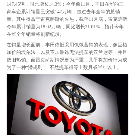
147.45辆，同比增长14.3%；今年前11月，丰田在华的三
家车企累计销量已突破147万辆，超过去年全年的总销
量。其中得益于雷克萨斯的火热，截至11月底，雷克萨斯
今年累计销量为18.02万辆，同比增长21.01%，预计今年
在华全年销量将刷新纪录。
在销量增长面前，丰田依旧采用饥饿营销的表现，像巨额
加价的埃尔法，以及不加装饰无法提车的汉兰达等，并且
依旧热销。而雷克萨斯情况更为严重，几乎将加价行为成
为了一种“潜规则”，不然提车得等上数月或半年以上。