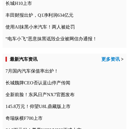
长城H10上市
丰田财报出炉，Q1净利润634亿元
使用AI抹黑小米汽车！两人被处罚
“电车小飞”恶意抹黑诋毁企业被网信办通报！
最新汽车资讯
更多资讯
>
7月国内汽车保值率出炉！
长城魏牌CEO否认蓝山停产传闻
全新前脸！东风日产NX7官图发布
145.8万元！仰望U8L鼎藏版上市
奇瑞纵横F700上市