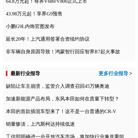
64.8万元起！尊界V680/V800正式上市
43.98万元起！享界G9预售
小鹏G9L内饰官图发布
延长20年！上汽通用签署合资续约协议
非车辆自身原因导致！鸿蒙智行回应智界R7起火事故
最新行业报导
更多行业报导
>
缺陷让车主崩溃，监管介入调查召回45万辆奥迪
加速新能源产品布局，东风本田如何在质量下转型？
本田的首款插混车型来了！这不是一台普通的CR-V
销量惨淡，上汽斯柯达持续低迷
工信部明确进一步开放汽车市场，将加快行业兼并重组