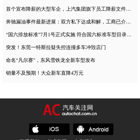
首个宣布降薪的大型车企，上汽集团旗下员工降薪文件曝光
奔驰漏油事件最新进展：双方私下达成和解，工商已介入调查
“国六排放标准”7月1号正式实施 符合国六标准车型目录一览
突发！东莞一特斯拉疑失控连撞多车冲毁店门
命名“凡尔赛”，东风雪铁龙全新车型发布
销量不及预期！大众新车直降4万元