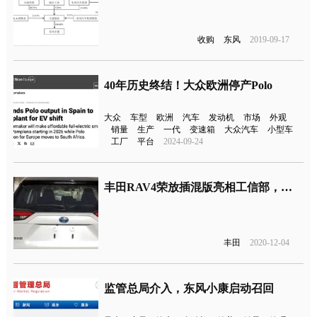
收购
东风
2019-09-17
40年历史终结！大众欧洲停产Polo
大众
车型
欧洲
汽车
发动机
市场
外观
销量
生产
一代
变速箱
大众汽车
小型车
工厂
平台
2024-09-24
丰田RAV4荣放插混版亮相工信部，油耗1.1L
丰田
2020-12-04
监管总局介入，东风小康启动召回