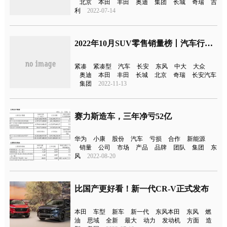
北京
本田
丰田
奥迪
集团
长城
奇瑞
吉
利
2022-07-14
2022年10月SUV零售销量榜丨汽车行业关注
紧凑
紧凑型
汽车
长安
东风
中大
大众
奥迪
本田
丰田
长城
北京
奇瑞
长安汽车
集团
2022-11-13
赛力斯造车，三年净亏52亿
华为
小康
股份
汽车
亏损
合作
新能源
销量
公司
市场
产品
品牌
团队
集团
东
风
2022-08-20
比国产更好看！新一代CR-V正式发布
本田
车型
新车
新一代
东风本田
东风
燃
油
思域
全新
最大
动力
发动机
方面
造