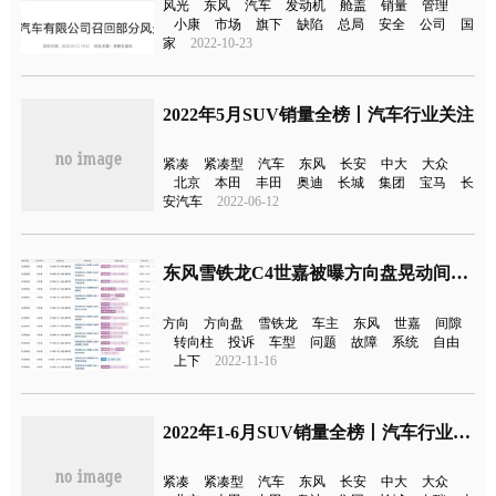
风光
东风
汽车
发动机
舱盖
销量
管理
小康
市场
旗下
缺陷
总局
安全
公司
国
家
2022-10-23
2022年5月SUV销量全榜丨汽车行业关注
紧凑
紧凑型
汽车
东风
长安
中大
大众
北京
本田
丰田
奥迪
长城
集团
宝马
长
安汽车
2022-06-12
东风雪铁龙C4世嘉被曝方向盘晃动间隙大
方向
方向盘
雪铁龙
车主
东风
世嘉
间隙
转向柱
投诉
车型
问题
故障
系统
自由
上下
2022-11-16
2022年1-6月SUV销量全榜丨汽车行业关注
紧凑
紧凑型
汽车
东风
长安
中大
大众