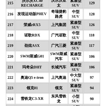
沃尔沃亚
沃尔沃XC40
紧凑型
215
129
RECHARGE
太
SUV
奇瑞捷豹
中型
发现运动版PHEV
216
128
路虎
SUV
紧凑型
217
荣威eRX5
上汽集团
126
SUV
中型
218
讴歌RDX
广汽讴歌
118
SUV
紧凑型
219
劲炫ASX
广汽三菱
117
SUV
SWM斯威
紧凑型
SWM斯威G01
220
106
汽车
SUV
紧凑型
221
玛奇朵DHT
长城汽车
106
SUV
中大型
222
奥迪Q5 e-tron
上汽奥迪
97
SUV
紧凑型
223
领克01
领克
94
SUV
东风雪铁
小型
雪铁龙C3-XR
224
90
龙
SUV