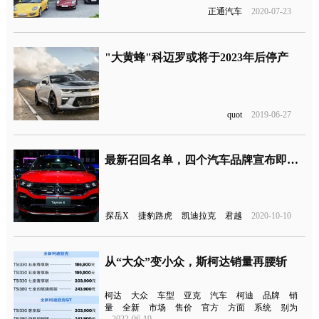
正通汽车
2020-07-23
"大黄蜂"科迈罗或将于2023年后停产
quot
2019-06-27
最新召回名单，四个汽车品牌宣布即日召回缺陷车辆
探岳X
捷豹路虎
凯迪拉克
君越
2020-10-10
从“大众”变小众，斯柯达销量再腰斩
柯达
大众
车型
亚克
汽车
柯迪
品牌
销
量
全新
市场
售价
官方
方面
系统
别为
2022-06-19