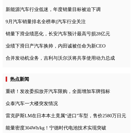
新能源汽车行业低迷，年度销量目标被迫下调
9月汽车销量排名全榜单||汽车行业关注
销量下滑业绩恶化，长安汽车预计最高亏损28亿元
业绩下滑日产汽车换帅，内田诚被任命为新CEO
合并发动机业务，吉利与沃尔沃将共享使用动力总成
热点新闻
重磅！发改委拟放开汽车限购，全面增加车牌指标
众泰汽车一大楼突发情况
雷克萨斯LM在日本本土竟属“进口”车型，售价2580万日元
能量密度304Wh/kg！宁德时代电池技术实现突破