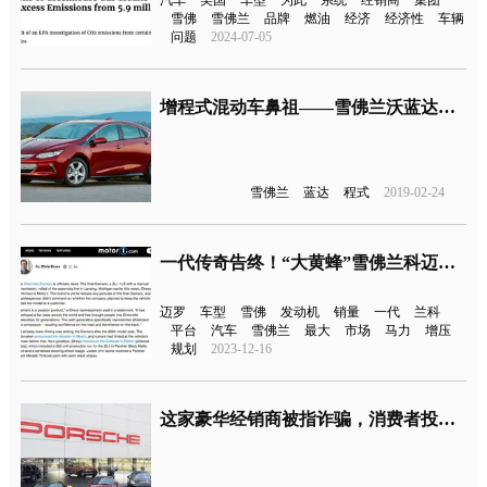
雪佛
雪佛兰
品牌
燃油
经济
经济性
车辆
问题
2024-07-05
增程式混动车鼻祖——雪佛兰沃蓝达正式停产
雪佛兰
蓝达
程式
2019-02-24
一代传奇告终！“大黄蜂”雪佛兰科迈罗停产
迈罗
车型
雪佛
发动机
销量
一代
兰科
平台
汽车
雪佛兰
最大
市场
马力
增压
规划
2023-12-16
这家豪华经销商被指诈骗，消费者投诉收钱却不交车