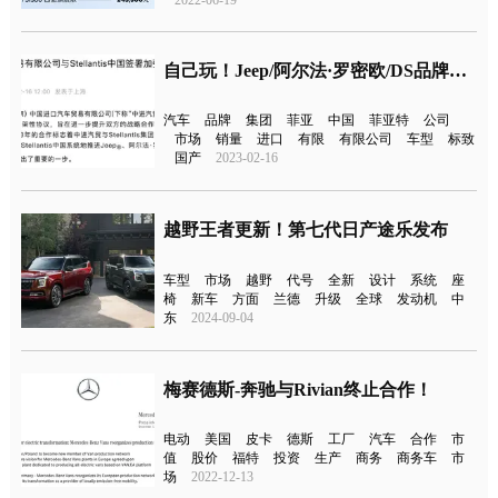
自己玩！Jeep/阿尔法·罗密欧/DS品牌开启直营
汽车
品牌
集团
菲亚
中国
菲亚特
公司
市场
销量
进口
有限
有限公司
车型
标致
国产
2023-02-16
越野王者更新！第七代日产途乐发布
车型
市场
越野
代号
全新
设计
系统
座
椅
新车
方面
兰德
升级
全球
发动机
中
东
2024-09-04
梅赛德斯-奔驰与Rivian终止合作！
电动
美国
皮卡
德斯
工厂
汽车
合作
市
值
股价
福特
投资
生产
商务
商务车
市
场
2022-12-13