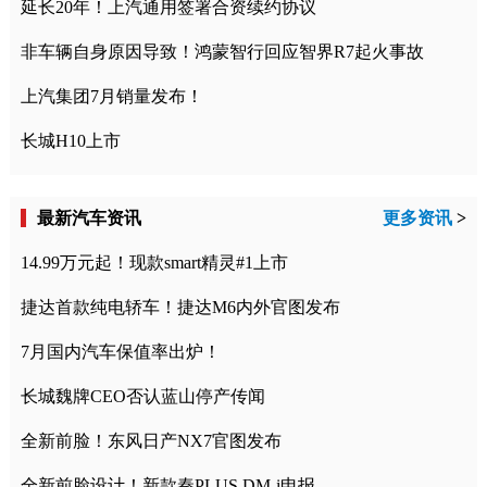
延长20年！上汽通用签署合资续约协议
非车辆自身原因导致！鸿蒙智行回应智界R7起火事故
上汽集团7月销量发布！
长城H10上市
最新汽车资讯
更多资讯
>
14.99万元起！现款smart精灵#1上市
捷达首款纯电轿车！捷达M6内外官图发布
7月国内汽车保值率出炉！
长城魏牌CEO否认蓝山停产传闻
全新前脸！东风日产NX7官图发布
全新前脸设计！新款秦PLUS DM-i申报