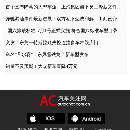
首个宣布降薪的大型车企，上汽集团旗下员工降薪文件曝光
奔驰漏油事件最新进展：双方私下达成和解，工商已介入调查
“国六排放标准”7月1号正式实施 符合国六标准车型目录一览
突发！东莞一特斯拉疑失控连撞多车冲毁店门
命名“凡尔赛”，东风雪铁龙全新车型发布
销量不及预期！大众新车直降4万元