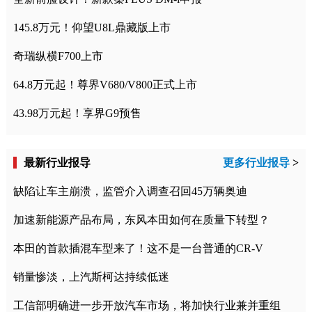
145.8万元！仰望U8L鼎藏版上市
奇瑞纵横F700上市
64.8万元起！尊界V680/V800正式上市
43.98万元起！享界G9预售
最新行业报导
更多行业报导
>
缺陷让车主崩溃，监管介入调查召回45万辆奥迪
加速新能源产品布局，东风本田如何在质量下转型？
本田的首款插混车型来了！这不是一台普通的CR-V
销量惨淡，上汽斯柯达持续低迷
工信部明确进一步开放汽车市场，将加快行业兼并重组