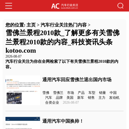
您的位置:
主页
>
汽车行业关注热门内容
>
雪佛兰景程2010款_了解更多有关雪佛
兰景程2010款的内容_科技资讯头条
kotoo.com
2026-08-07
汽车行业关注为你在全网检索了以下有关雪佛兰景程2010款的内
容。
通用汽车回应雪佛兰退出国内市场
雪佛
雪佛兰
市场
产品
车型
销量
中国
汽车
品牌
美国
新车
销售
主力
发动机
合资企业
2026-08-07
通用汽车中国换帅！