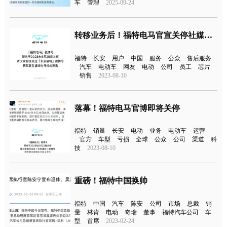
车
管理
2025-09-24
转移业务后！福特电马官宣关停社媒账号
福特
长安
用户
中国
服务
公众
售后服务
汽车
电动车
网友
电动
公司
员工
芯片
销售
2023-08-10
落幕！福特电马官博即将关停
福特
销量
长安
电动
业务
电动车
运营
官方
车型
亏损
全球
公众
公司
渠道
科
技
2023-08-10
重磅！福特中国换帅
福特
中国
汽车
陈安
公司
市场
总裁
销
量
林肯
电动
奇瑞
董事
福特汽车公司
车
型
首席
2023-02-24