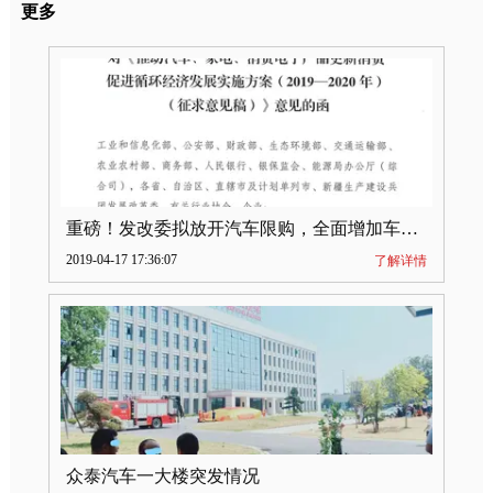
更多
重磅！发改委拟放开汽车限购，全面增加车牌指标
2019-04-17 17:36:07
了解详情
众泰汽车一大楼突发情况