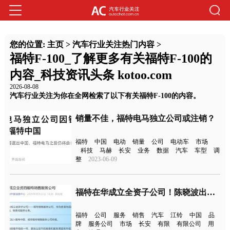
您的位置:
主页
>
汽车行业关注热门内容
>
福特F-100_了解更多有关福特F-100的
内容_科技资讯头条 kotoo.com
2026-08-08
汽车行业关注为你在全网检索了以下有关福特F-100的内容。
销量不佳，福特电马独立公司或注销？
福特
中国
电动
销量
公司
电动车
市场
科技
马赫
长安
业务
数据
汽车
车型
调
整
2023-06-09
福特在华成立全资子公司！陈晓波出任总裁
福特
公司
服务
销售
汽车
江铃
中国
品
牌
服务公司
市场
长安
有限
有限公司
用