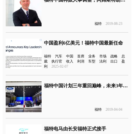
福特
2019-08-23
中国盈利6亿美元！福特中国最新任命
福特
汽车
中国
首席
业务
市场
战略
总
裁
执行官
收入
利润
车型
法利
出口
盈
利
2025-02-07
福特中国计划三年重回巅峰，未来3年内推出超过30款中国车型
福特
2019-04-04
福特电马由长安福特正式接手