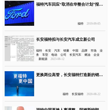
福特汽车回应“取消在华整合计划”报道失实！但事实如何？
福特
2019-09-05
长安福特拟与长安汽车成立新公司
福特
长安
汽车
销量
中国
品牌
市场
业
务
车型
电动
公司
长安汽车
燃油
企业
新能源
2023-08-12
更换两位高管，长安福特打造新的销售团队
福特
长安福特
2020-08-22
福特中国再掀人事调整，阿姆斯特朗将担任长安福特总裁