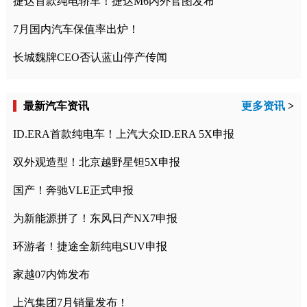
捷达首款纯电轿车！捷达M6内外官图发布
7月国内汽车保值率出炉！
长城魏牌CEO否认蓝山停产传闻
最新汽车资讯
更多资讯
>
ID.ERA首款纯电车！上汽大众ID.ERA 5X申报
双外观造型！北京越野星钽5X申报
国产！奔驰VLE正式申报
为新能源拼了！东风日产NX7申报
环游者！捷途全新纯电SUV申报
家越07内饰发布
上汽集团7月销量发布！