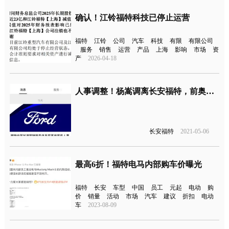
确认！江铃福特科技已停止运营
福特
江铃
公司
汽车
科技
有限
有限公司
服务
销售
运营
产品
上海
影响
市场
资
产
2026-04-18
人事调整！杨嵩调离长安福特，前奥迪中国副总裁陆逸接任
长安福特
2021-05-06
最高6折！福特电马内部购车价曝光
福特
长安
车型
中国
员工
元起
电动
购
价
销量
活动
市场
汽车
建议
折扣
电动
车
2023-08-09