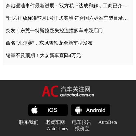
奔驰漏油事件最新进展：双方私下达成和解，工商已介入调查
“国六排放标准”7月1号正式实施 符合国六标准车型目录一览
突发！东莞一特斯拉疑失控连撞多车冲毁店门
命名“凡尔赛”，东风雪铁龙全新车型发布
销量不及预期！大众新车直降4万元
联系我们
老虎车网
电车报告
AutoBeta
AutoTimes
报价宝