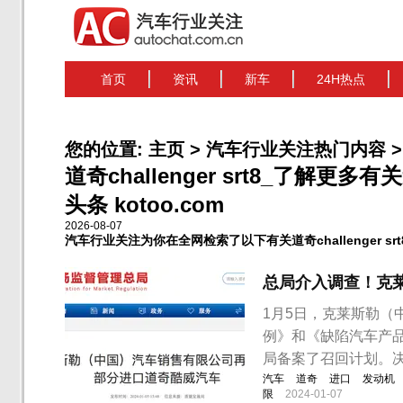
首页
资讯
新车
24H热点
您的位置:
主页
>
汽车行业关注热门内容
>
道奇challenger srt8_了解更多有
头条 kotoo.com
2026-08-07
汽车行业关注为你在全网检索了以下有关道奇challenger sr
总局介入调查！克
1月5日，克莱斯勒（
例》和《缺陷汽车产
局备案了召回计划。决定
汽车
道奇
进口
发动机
限
2024-01-07