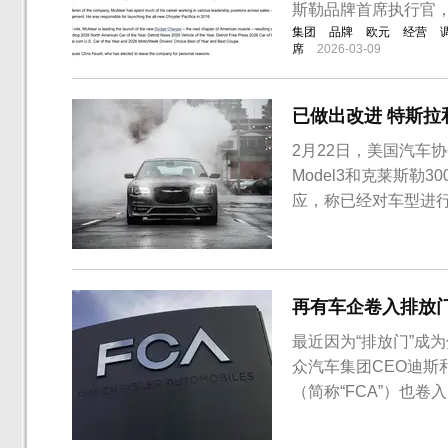
斯勒品牌首席执行官
集团
品牌
欧元
经营
席
2026-03-09
已做出改进 特斯
2月22日，美国汽车
Model3和克莱斯
应，称已经对车型进
Model 3车主所
车主全额退款。本次
行，而从那时起报告中
再有车企卷入排放
最近因为“排放门”成
众汽车集团CEO迪
（简称“FCA”）也卷
级经理提出诉讼，指
团等企业“排放门”丑