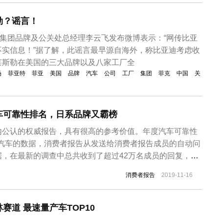
..
勒？谣言！
迪集团品牌及公关处总经理李云飞发布微博表示：“网传比亚
不实信息！”据了解，此谣言最早源自海外，称比亚迪考虑收
莱斯勒在美国的三大品牌以及八家工厂全
场
菲亚特
菲亚
美国
品牌
汽车
公司
工厂
集团
菲克
中国
关
车可靠性排名，日系品牌又霸榜
内公认的权威报告，具有很高的参考价值。年度汽车可靠性
0辆汽车的数据，消费者报告从发送给消费者报告成员的自动问
据，在最新的调查中总共收到了超过42万名成员的回复，详
19年款车型的不同情况，还包括部分2020款的车型，统计了
消费者报告
2019-11-16
用车辆出现的问题，这些问题会被细分在17个故障分类中。
马自达...
赛道 最速量产车TOP10