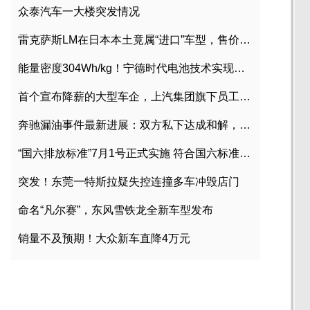
众泰汽车一大楼突发情况
雷克萨斯LM在日本本土竟属“进口”车型，售价2580万日元
能量密度304Wh/kg！宁德时代电池技术实现突破
首个宣布降薪的大型车企，上汽集团旗下员工降薪文件曝光
奔驰漏油事件最新进展：双方私下达成和解，工商已介入调查
“国六排放标准”7月1号正式实施 符合国六标准车型目录一览
突发！东莞一特斯拉疑失控连撞多车冲毁店门
命名“凡尔赛”，东风雪铁龙全新车型发布
销量不及预期！大众新车直降4万元