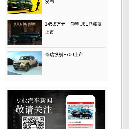
发布
145.8万元！仰望U8L鼎藏版
上市
奇瑞纵横F700上市