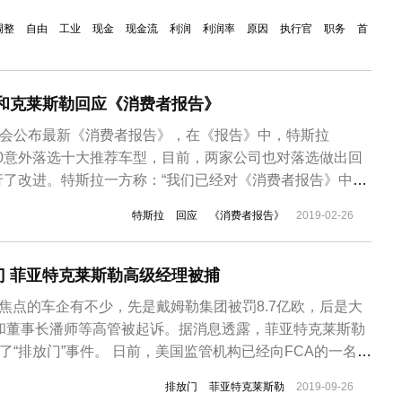
，
调整
自由
工业
现金
现金流
利润
利润率
原因
执行官
职务
首
拉和克莱斯勒回应《消费者报告》
协会公布最新《消费者报告》，在《报告》中，特斯拉
勒300意外落选十大推荐车型，目前，两家公司也对落选做出回
行了改进。特斯拉一方称：“我们已经对《消费者报告》中
反映的问题做出显著改进。公司退款条约支持对汽车存有不满意的
特斯拉
回应
《消费者报告》
2019-02-26
报告基于消费者车主满意度调查，该调查在去年7月至9月进
提到的大多数问...
门 菲亚特克莱斯勒高级经理被捕
为焦点的车企有不少，先是戴姆勒集团被罚8.7亿欧，后是大
斯和董事长潘师等高管被起诉。据消息透露，菲亚特克莱斯勒
入了“排放门”事件。 日前，美国监管机构已经向FCA的一名高
控他在柴油排放问题上对监管机构撒谎，而且在大众汽车集
排放门
菲亚特克莱斯勒
2019-09-26
闻曝光后，这名高级经理仍不思悔改，继续行骗。据了解这位