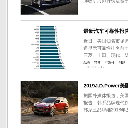
牌吸引力排行榜是基于
新车功能的情感依赖
车制造商解答了车辆
安全性、动力性、娱乐性
最新汽车可靠性报
近日，美国知名市场调
道显示可靠性排名前
三菱、丰田、现代、M
品牌
特斯
可靠性
问题
2023-02-12
2019J.D.Po
据国外媒体报道，美国市
报告，韩系品牌现代
韩系三品牌继2018年
新车质量报告都是我
源是统计新车90天内