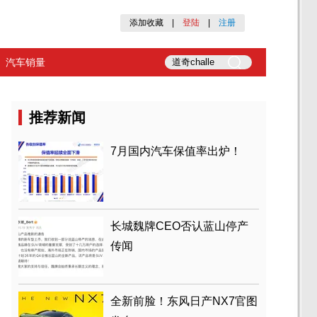
添加收藏
|
登陆
|
注册
汽车销量
推荐新闻
7月国内汽车保值率出炉！
长城魏牌CEO否认蓝山停产
传闻
全新前脸！东风日产NX7官图