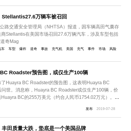
ellantis27.6万辆车被召回
家公路交通安全管理局（NHTSA）报道，因车辆高田气囊存
Stellantis在美国市场召回27.6万辆汽车，涉及车型包括
的道奇Mag
汽车
车型
爆炸
道奇
事故
充气机
美国
充气
事件
市场
风险
 BC Roadster预告图，或仅生产100辆
ayra BC Roadster的预告图，这表明Huayra BC
后问世。消息称，Huayra BC Roadster或仅生产100辆，价
ayra BC的255万美元（约合人民币1754.02万元）。其
发布Huayra BC车型后，外界便已猜测其将推出这款车型的
发布
2019-07-28
姗姗来迟。预告图的...
：丰田质量大跌，垫底是一个美国品牌