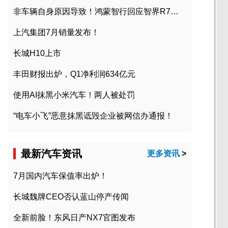
非车辆自身原因导致！鸿蒙智行回应智界R7起火事故
上汽集团7月销量发布！
长城H10上市
丰田财报出炉，Q1净利润634亿元
使用AI抹黑小米汽车！两人被处罚
“电车小飞”恶意抹黑诋毁企业被网信办通报！
最新汽车资讯
更多资讯
>
7月国内汽车保值率出炉！
长城魏牌CEO否认蓝山停产传闻
全新前脸！东风日产NX7官图发布