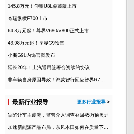
145.8万元！仰望U8L鼎藏版上市
奇瑞纵横F700上市
64.8万元起！尊界V680/V800正式上市
43.98万元起！享界G9预售
小鹏G9L内饰官图发布
延长20年！上汽通用签署合资续约协议
非车辆自身原因导致！鸿蒙智行回应智界R7起火事故
最新行业报导
更多行业报导
>
缺陷让车主崩溃，监管介入调查召回45万辆奥迪
加速新能源产品布局，东风本田如何在质量下转型？