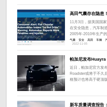
高田气囊存在隐患！St
11月3日，据美国国
在安全隐患，汽车制造商
2005年-2010年生产
气囊
安全
高田
车辆
2022-11-05
帕加尼发布Huayra
近日，帕加尼官方发布了Hu
Roadster或将于不久
格预计也将高于硬顶版Hu
实早在帕加尼2016年
敞篷版本，如今其终于
新车质量调查报告