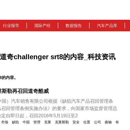
行业报导
国际产经
数据报告
汽车产品库
关道奇challenger srt8的内容_科技资讯
t8的内容。
莱斯勒再召回道奇酷威
中国）汽车销售有限公司根据《缺陷汽车产品召回管理条
品召回管理条例实施办法》的要求，向国家市场监督管理总
自即日起，召回2016年5月19日至2
市场
缺陷
中国
管理
克莱
克莱斯勒
安全
位置
公司
曲轴
有