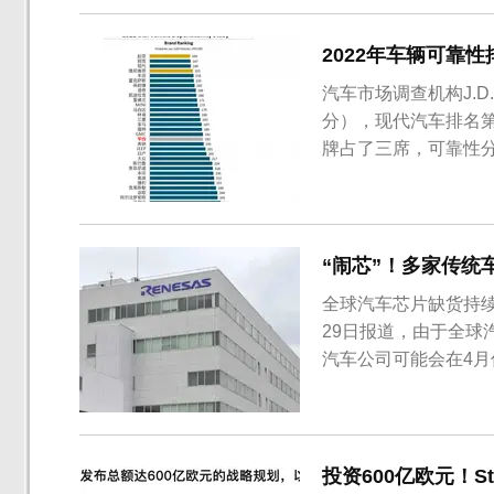
高级经理名为埃马努埃勒
2022年车辆可靠
​汽车市场调查机构J.D
分），现代汽车排名第
牌占了三席，可靠性
“闹芯”！多家传统
全球汽车芯片缺货持
29日报道，由于全
汽车公司可能会在4
Stellantis集
月29日开始，一直持续
墨西哥托卢卡工厂、生产
投资600亿欧元！St