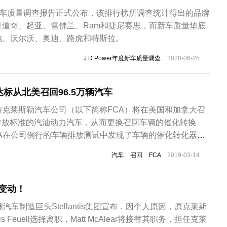
国年度新车质量调查报告正式公布，该排行榜所调查统计得出的品牌
是道奇、起亚、雪佛兰、Ram和捷尼赛思，而新车质量垫底
驰、沃尔沃、奥迪、路虎和特斯拉。
J.D.Power年度新车质量调查
2020-06-25
达标从北美召回96.5万辆汽车
克莱斯勒汽车公司（以下简称FCA）将在美国和加拿大召
合排放标准的汽油动力汽车，从而更换召回车辆的催化转换
A在公司例行的车辆排放测试中发现了车辆的催化转化器的
国环境保护署报告了这一问题而引发的，而FAC也称将为
汽车
召回
FCA
2019-03-14
必要的维修服务。此次召回的96.5万辆汽车中，涉及86.3
辆加拿大汽...
人事变动！
汽车制造巨头Stellantis集团宣布，因个人原因，原克莱斯
 Feuell选择离职，Matt McAlear将接替其职务，担任克莱