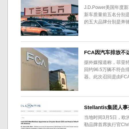
J.D.Power美
新车质量前五名分别
的五大品牌分别是奔
FCA因汽车排放不
据外媒报道称，菲亚特
回约96.5万辆不符
器。此次召回是由FC
性能有所损坏，并向美
受影响的客户免费提供
万辆美国汽车和10.3万
Stellantis集团
当地时间3月5日，欧洲
勒品牌首席执行官Chris