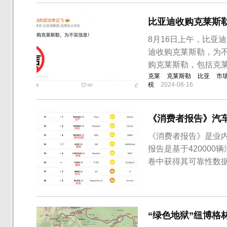
比于往年有了很大的变.
比亚迪收购克莱斯
8月16日上午，比亚
迪收购克莱斯勒，为
购克莱斯勒，包括克
克莱
克莱斯勒
比亚
市
税
2024-08-16
《消费者报告》汽
《消费者报告》是业
报告是基于42000
卷中获得其可靠性数
细介绍了2000至20
成员过去12个月内使
最终评选中，雷克萨斯、
“绿色地狱”纽博格林