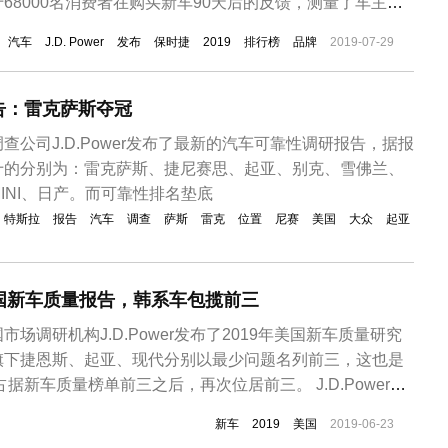
68000名消费者在购买新车90天后的反馈，测量了车主对
程度和兴奋保持程度，凭借多达77项的问题调查分数，为汽
汽车
J.D. Power
发布
保时捷
2019
排行榜
品牌
2019-07-29
哪些功能对消费者更具吸引力。该项研究共包括驾驶动态、
和乘...
告：雷克萨斯夺冠
查公司J.D.Power发布了最新的汽车可靠性调研报告，据报
十的分别为：雷克萨斯、捷尼赛思、起亚、别克、雪佛兰、
INI、日产。而可靠性排名垫底
特斯拉
报告
汽车
调查
萨斯
雷克
位置
尼赛
美国
大众
起亚
wer美国新车质量报告，韩系车包揽前三
场调研机构J.D.Power发布了2019年美国新车质量研究
旗下捷恩斯、起亚、现代分别以最少问题名列前三，这也是
占据新车质量榜单前三之后，再次位居前三。 J.D.Power的
们能够拿到的有关汽车质量相对权威的数据。报告的数据来
新车
2019
美国
2019-06-23
，100台车的故障数，而今年的美国新车质量报告，显然相