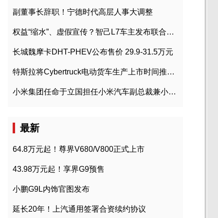
副董事长辞职！宁德时代高层人事大调整
权益“缩水”、虚假宣传？智己L7车主发布联合维权声明
长城魏摩卡DHT-PHEV公布售价 29.9-31.5万元
特斯拉将Cybertruck电动货车生产上市时间推迟到2023年初
小米集团任命于立国担任小米汽车副总裁兼小米汽车北京总部政委
最新
64.8万元起！尊界V680/V800正式上市
43.98万元起！享界G9预售
小鹏G9L内饰官图发布
延长20年！上汽通用签署合资续约协议