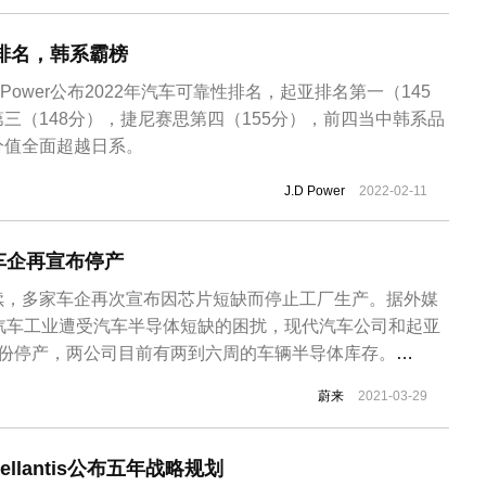
·帕...
性排名，韩系霸榜
.Power公布2022年汽车可靠性排名，起亚排名第一（145
三（148分），捷尼赛思第四（155分），前四当中韩系品
分值全面超越日系。
J.D Power
2022-02-11
车企再宣布停产
续，多家车企再次宣布因芯片短缺而停止工厂生产。据外媒
球汽车工业遭受汽车半导体短缺的困扰，现代汽车公司和起亚
月份停产，两公司目前有两到六周的车辆半导体库存。
团宣布，由于全球芯片短缺将暂停五家北美工厂的生产，停产将从3
蔚来
2021-03-29
到4月中旬。这五家工厂分别是负责生产Jeep Compass的
克莱...
ellantis公布五年战略规划