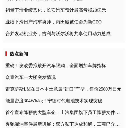
销量下滑业绩恶化，长安汽车预计最高亏损28亿元
业绩下滑日产汽车换帅，内田诚被任命为新CEO
合并发动机业务，吉利与沃尔沃将共享使用动力总成
热点新闻
重磅！发改委拟放开汽车限购，全面增加车牌指标
众泰汽车一大楼突发情况
雷克萨斯LM在日本本土竟属“进口”车型，售价2580万日元
能量密度304Wh/kg！宁德时代电池技术实现突破
首个宣布降薪的大型车企，上汽集团旗下员工降薪文件曝光
奔驰漏油事件最新进展：双方私下达成和解，工商已介入调查