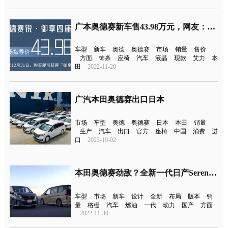
广本奥德赛新车售43.98万元，网友：太贵了
车型
新车
奥德
奥德赛
市场
销量
售价
方面
饰条
座椅
汽车
液晶
现款
艾力
本
田
2022-11-20
广汽本田奥德赛出口日本
市场
车型
奥德
奥德赛
日本
本田
销量
生产
汽车
出口
官方
座椅
中国
消费
进
口
2023-10-02
本田奥德赛劲敌？全新一代日产Serena官图发布
车型
市场
新车
设计
全新
布局
版本
销
量
格栅
汽车
燃油
一代
动力
国产
方面
2022-11-30