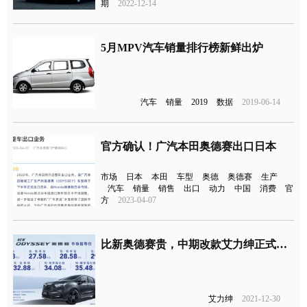
期
2022-12-14
5月MPV汽车销量排行榜新鲜出炉
汽车
销量
2019
数据
2019-06-14
官方确认！广汽本田奥德赛出口日本
市场
日本
本田
车型
奥德
奥德赛
生产
汽车
销量
销售
出口
动力
中国
消费
官
方
2023-04-07
比新奥德赛贵，中期改款艾力绅正式上市
艾力绅
2021-12-30