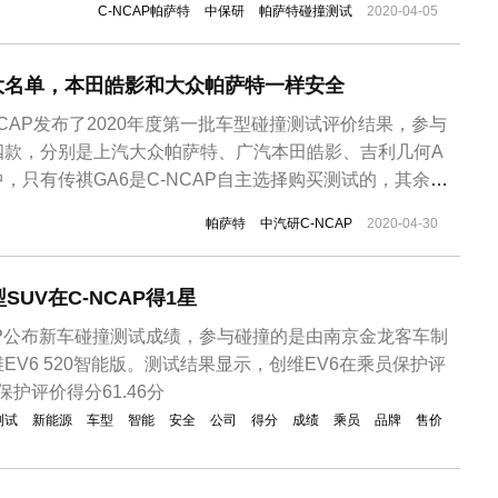
C-NCAP帕萨特
中保研
帕萨特碰撞测试
2020-04-05
果大名单，本田皓影和大众帕萨特一样安全
NCAP发布了2020年度第一批车型碰撞测试评价结果，参与
四款，分别是上汽大众帕萨特、广汽本田皓影、吉利几何A
中，只有传祺GA6是C-NCAP自主选择购买测试的，其余三
请参与测试。C-NCAP表示，本批参与测试的所有车辆由
帕萨特
中汽研C-NCAP
2020-04-30
从4S店购置，采购车辆及零部件费用支出约256万元。从
均...
UV在C-NCAP得1星
AP公布新车碰撞测试成绩，参与碰撞的是由南京金龙客车制
EV6 520智能版。测试结果显示，创维EV6在乘员保护评
保护评价得分61.46分
测试
新能源
车型
智能
安全
公司
得分
成绩
乘员
品牌
售价