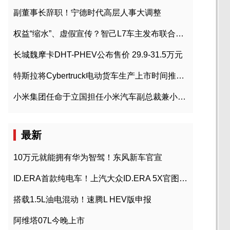
副董事长辞职！宁德时代高层人事大调整
权益“缩水”、虚假宣传？智己L7车主发布联合维权声明
长城魏摩卡DHT-PHEV公布售价 29.9-31.5万元
特斯拉将Cybertruck电动货车生产上市时间推迟到2023年初
小米集团任命于立国担任小米汽车副总裁兼小米汽车北京总部政委
最新
10万元就能拥有华为智驾！东风新车官宣
ID.ERA首款纯电车！上汽大众ID.ERA 5X官图发布
搭载1.5L油电混动！速腾L HEV版申报
阿维塔07L今晚上市