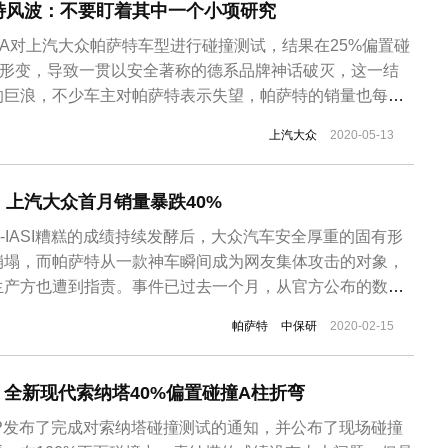
特风波：不要盯着其中一个小项研究
ASA对上汽大众帕萨特车型进行碰撞测试，结果在25%偏置碰
重形变，导致一贯以安全著称的德系品牌神话破灭，这一结
的巨浪，不少车主对帕萨特表示失望，帕萨特的销量也每况
了2个多月后进行回复：所有大众品牌产品按照中国C-
上汽大众
2020-05-13
开发，针对此次某细分项评测成绩不佳，已第一时间开展技
众高层首次发声。大众...
，上汽大众首月销量暴跌40%
-IASI糟糕的成绩持续发酵后，大众汽车安全厚重的固有形
崩塌，而帕萨特从一款神车瞬间成为网友集体攻击的对象，
生产方也遭到指责。事件已过去一个月，从官方公布的数据
跌超40%。上汽集团2月15日发布了最新产销报告，其中
帕萨特
中保研
2020-02-15
37万辆，同比下滑11.3%，1月销量为11.3万辆，同比暴跌
...
全新现代索纳塔40%偏置碰撞A柱折弯 ​​​​
AP发布了完成对索纳塔碰撞测试的通知，并公布了现场碰撞