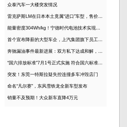
众泰汽车一大楼突发情况
雷克萨斯LM在日本本土竟属“进口”车型，售价2580万日元
能量密度304Wh/kg！宁德时代电池技术实现突破
首个宣布降薪的大型车企，上汽集团旗下员工降薪文件曝光
奔驰漏油事件最新进展：双方私下达成和解，工商已介入调查
“国六排放标准”7月1号正式实施 符合国六标准车型目录一览
突发！东莞一特斯拉疑失控连撞多车冲毁店门
命名“凡尔赛”，东风雪铁龙全新车型发布
销量不及预期！大众新车直降4万元