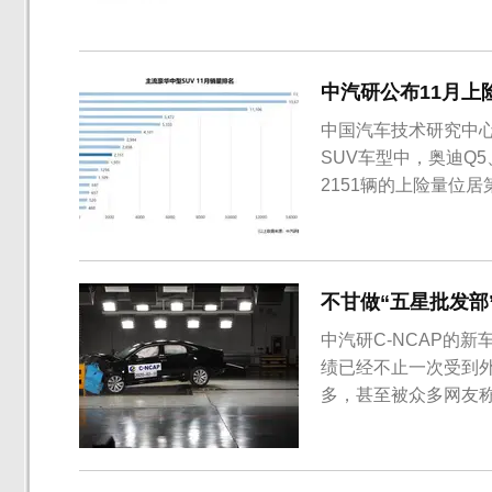
中汽研公布11月上
中国汽车技术研究中心
SUV车型中，奥迪Q5
2151辆的上险量位居
第四个月进入豪华中型
8622辆，虽然单月
势，蔚来ES8在...
不甘做“五星批发部
中汽研C-NCAP的
绩已经不止一次受到
多，甚至被众多网友称
议的是，上汽大众帕萨
IASI中却‘惨败’。
碰撞测评规程内容更加协