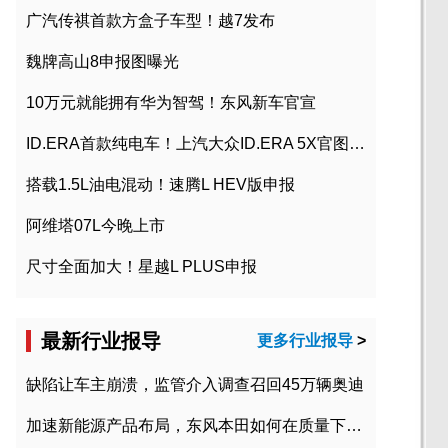
广汽传祺首款方盒子车型！越7发布
魏牌高山8申报图曝光
10万元就能拥有华为智驾！东风新车官宣
ID.ERA首款纯电车！上汽大众ID.ERA 5X官图发布
搭载1.5L油电混动！速腾L HEV版申报
阿维塔07L今晚上市
尺寸全面加大！星越L PLUS申报
最新行业报导
更多行业报导
>
缺陷让车主崩溃，监管介入调查召回45万辆奥迪
加速新能源产品布局，东风本田如何在质量下转型？