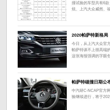
撞试验的车型共有6款
炫、上汽大众威然、
2020帕萨特新格
今日，从上汽大众官方
帕萨特谈不上很高端的
这张海报强调的字眼包括
星安全级别”等，不知
月20日正式上市的，新
间为18...
帕萨特碰撞日期公
中汽研C-NCAP官方
验继续进行，将于202