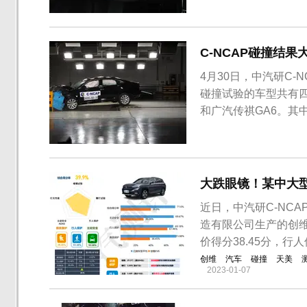
C-NCAP碰撞结
4月30日，中汽研C-
碰撞试验的车型共有
和广汽传祺GA6。其
款均为厂家自愿提出申
汽车测评管理中心独立
最终结果来看，四款车型
大跌眼镜！某中大型S
近日，中汽研C-NC
造有限公司生产的创维
价得分38.45分，行人
创维
汽车
碰撞
天美
2023-01-07