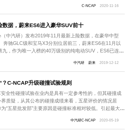
C-NCAP
2020-11-16
险数据，蔚来ES6进入豪华SUV前十
（中汽研）发布2019年11月最新上险数据，在豪华中型
、奔驰GLC级和宝马X3分别位居前三，蔚来ES6在11月以
第九，作为唯一入榜的40万级别的纯电动SUV，ES6已连续
SUV细分市场前十。ES8今年1-11月的累计上险数达到
中汽研
蔚来
2019-12-12
上险量低下，但是在新能源补贴退坡后仍然保持稳步上升的趋
”？C-NCAP升级碰撞试验规则
新车安全性碰撞试验在业内是具有一定参考性的，但其碰撞成
外界质疑，从其公布的碰撞成绩来看，五星评价的情况居
为“五星批发部”主要原因是碰撞标准相对较低。引起最大争
特在C-NCAP中拿到五星安全评价，但帕萨特在中保研C-
中汽研C-NCAP
2020-05-19
近日，中汽研C-NCAP宣布将更新碰撞标准与规则，进一步推进
同、...