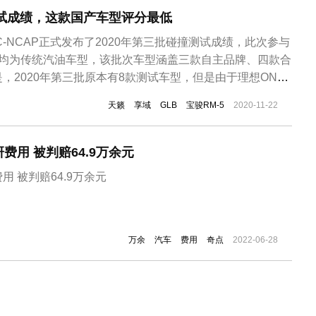
测试成绩，这款国产车型评分最低
C-NCAP正式发布了2020年第三批碰撞测试成绩，此次参与
，均为传统汽油车型，该批次车型涵盖三款自主品牌、四款合
，2020年第三批原本有8款测试车型，但是由于理想ONE
回，所以此次只发布其余7款车型评价结果。2020年第三
天籁
享域
GLB
宝骏RM-5
2020-11-22
S5、哈弗F7、奔驰GLB、宝马3系、本田享域、日产天籁
费用 被判赔64.9万余元
奇点汽车拖欠中汽研费用 被判赔64.9万余元
万余
汽车
费用
奇点
2022-06-28