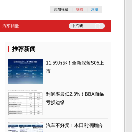
添加收藏
|
登陆
|
注册
汽车销量
推荐新闻
11.59万起！全新深蓝S05上
市
利润率最低2.3%！BBA面临
亏损边缘
汽车不好卖！本田利润翻倍