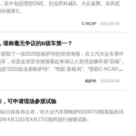
，其中包括理想ONE、别克昂科威S、大众速腾、东风奕
福特领界S。
C-NCAP
2021-02-08
局，堪称毫无争议的B级车第一？
获取了一张2020款帕萨特的宣传海报，在上汽大众车系中
车，但是这张宣传海报看起来就让人觉得这辆车很“高端”，
“2020款全新帕萨特”、“驾驭·新格局”、“荣获C-NCAP五
道各位网友看了会有何感想？2020款上汽大众帕萨特是在4
帕萨特
2020-05-08
车共计推出搭载1.4T/2.0T两种动力共计8款车型，售价区
布，可申请现场参观试验
网站日前发布公布，对大众汽车牌帕萨特330TSI精英版的试
0年4月13日至4月17日期间进行碰撞试验。