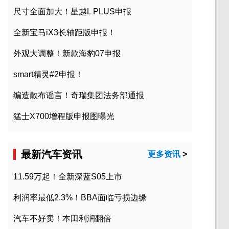
尺寸全面加大！星越L PLUS申报
全新宝马iX3长轴距版申报！
外观大调整！新款海豹07申报
smart精灵#2申报！
编造散布谣言！奇瑞集团法务部通报
猛士X700增程版申报图曝光
最新汽车资讯
更多资讯
>
11.59万起！全新深蓝S05上市
利润率最低2.3%！BBA面临亏损边缘
汽车不好卖！本田利润翻倍