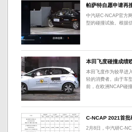
帕萨特自愿申请再
中汽研C-NCAP官
型的碰撞试验。根据信
本田飞度碰撞成绩欧
本田飞度作为较早进
轻的消费者。由于车
前，在欧洲NCAP碰
C-NCAP 202
2月8日，中汽研C-N