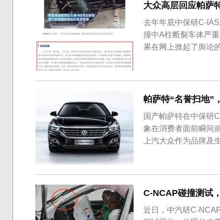
大众高层回应帕萨
去年年底中保研C-I
撞中A柱断裂车体严
果在网上掀起了舆论
日下。上汽大众在沉默
NCAP五星评价标准
术分析。时隔半年，大
帕萨特“名誉扫地”
国产帕萨特在中保研C
象在消费者面前瞬间
上汽大众作为品牌及
发现，上汽大众销量暴
上汽大众1月产量14.
40.5%，环比下滑更是达
C-NCAP碰撞测试，
近日，中汽研C-NC