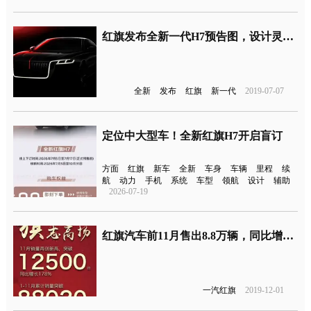
红旗发布全新一代H7预告图，设计灵感来自天安门
全新
发布
红旗
新一代
2019-07-07
定位中大型车！全新红旗H7开启盲订
方面
红旗
新车
全新
车身
车辆
里程
续
航
动力
手机
系统
车型
领航
设计
辅助
2026-07-19
红旗汽车前11月售出8.8万辆，同比增长211%
一汽红旗
2019-12-01