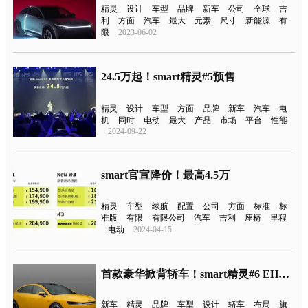
精灵
设计
车型
品牌
新车
公司
全球
吉
利
方面
汽车
最大
元素
尺寸
新能源
有
限
2023-06-02
24.5万起！smart精灵#5预售
精灵
设计
车型
方面
品牌
新车
汽车
电
机
同时
电动
最大
产品
市场
平台
性能
2024-09-22
smart官宣降价！最高4.5万
精灵
车型
续航
配置
公司
方面
标准
标
准版
有限
有限公司
汽车
吉利
座椅
里程
电动
2024-04-15
首款豪华掀背轿车！smart精灵#6 EHD证件照曝光
新车
精灵
品牌
车型
设计
轿车
布局
旗