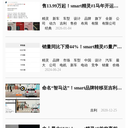
售13.99万起！smart精灵#1马年开运版上市
精灵
新车
车型
设计
品牌
旗下
全新
公
司
动力
吉利
售价
布局
有限
有限公司
经典
2026-01-04
销量同比下滑44%！smart精灵#5量产版曝光
精灵
品牌
市场
车型
中国
设计
汽车
最
大
公司
电机
新车
电动
竞争
销量
价格
2024-06-24
命名“智马达”！smart品牌转移至吉利与奔驰合资公司
吉利
2020-12-25