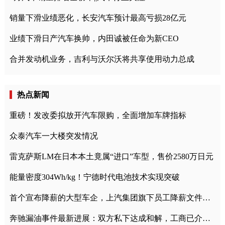
销量下滑业绩恶化，长安汽车预计最高亏损28亿元
业绩下滑日产汽车换帅，内田诚被任命为新CEO
合并发动机业务，吉利与沃尔沃将共享使用动力总成
热点新闻
重磅！发改委拟放开汽车限购，全面增加车牌指标
众泰汽车一大楼突发情况
雷克萨斯LM在日本本土竟属“进口”车型，售价2580万日元
能量密度304Wh/kg！宁德时代电池技术实现突破
首个宣布降薪的大型车企，上汽集团旗下员工降薪文件曝光
奔驰漏油事件最新进展：双方私下达成和解，工商已介入调查