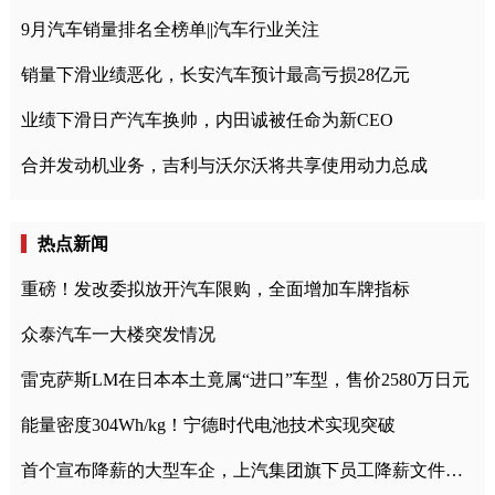
9月汽车销量排名全榜单||汽车行业关注
销量下滑业绩恶化，长安汽车预计最高亏损28亿元
业绩下滑日产汽车换帅，内田诚被任命为新CEO
合并发动机业务，吉利与沃尔沃将共享使用动力总成
热点新闻
重磅！发改委拟放开汽车限购，全面增加车牌指标
众泰汽车一大楼突发情况
雷克萨斯LM在日本本土竟属“进口”车型，售价2580万日元
能量密度304Wh/kg！宁德时代电池技术实现突破
首个宣布降薪的大型车企，上汽集团旗下员工降薪文件曝光