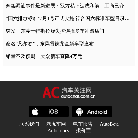
奔驰漏油事件最新进展：双方私下达成和解，工商已介入调查
“国六排放标准”7月1号正式实施 符合国六标准车型目录一览
突发！东莞一特斯拉疑失控连撞多车冲毁店门
命名“凡尔赛”，东风雪铁龙全新车型发布
销量不及预期！大众新车直降4万元
联系我们
老虎车网
电车报告
AutoBeta
AutoTimes
报价宝