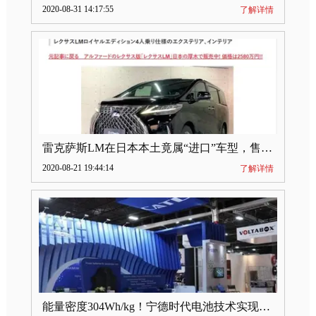
2020-08-31 14:17:55
了解详情
雷克萨斯LM在日本本土竟属“进口”车型，售价2580万日元
2020-08-21 19:44:14
了解详情
能量密度304Wh/kg！宁德时代电池技术实现突破