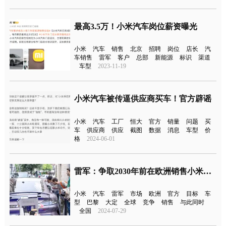
最高3.5万！小米汽车岗位薪资曝光
小米
汽车
销售
北京
招聘
岗位
店长
汽
车销售
雷军
客户
总部
新能源
标识
渠道
车型
2023-11-19
小米汽车被传逼供应商买车！官方辟谣
小米
汽车
工厂
恒大
官方
销量
问题
买
车
供应商
供应
截图
数据
消息
车型
价
格
2024-06-01
雷军：争取2030年前在欧洲销售小米汽车！
小米
汽车
雷军
市场
欧洲
官方
目标
车
型
巴黎
大定
全球
竞争
销售
与此同时
全国
2024-07-29