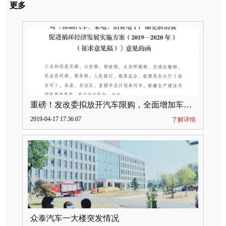
更多
重磅！发改委拟放开汽车限购，全面增加车牌指标
2019-04-17 17:36:07
了解详情
众泰汽车一大楼突发情况