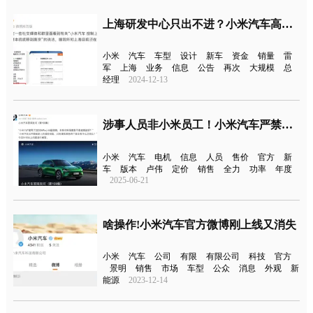
上海研发中心只出不进？小米汽车高管辟谣
小米
汽车
车型
设计
新车
资金
销量
雷
军
上海
业务
信息
公告
再次
大规模
总
经理
2024-12-13
涉事人员非小米员工！小米汽车严禁以任何形式诋毁竞品
小米
汽车
电机
信息
人员
售价
官方
新
车
版本
卢伟
定价
销售
全力
功率
年度
2025-06-21
啥操作!小米汽车官方微博刚上线又消失
小米
汽车
公司
有限
有限公司
科技
官方
景明
销售
市场
车型
公众
消息
外观
新
能源
2023-12-14