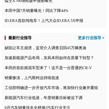
猛士X700增程版申报图曝光
本田中国7月销量曝光！同比下降44%
ID.ERA首款纯电车！上汽大众ID.ERA 5X申报
最新行业报导
更多行业报导
>
缺陷让车主崩溃，监管介入调查召回45万辆奥迪
加速新能源产品布局，东风本田如何在质量下转型？
本田的首款插混车型来了！这不是一台普通的CR-V
销量惨淡，上汽斯柯达持续低迷
工信部明确进一步开放汽车市场，将加快行业兼并重组
新能源汽车行业低迷，年度销量目标被迫下调
9月汽车销量排名全榜单||汽车行业关注