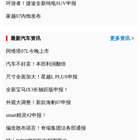
环游者！捷途全新纯电SUV申报
家越07内饰发布
最新汽车资讯
更多资讯
>
阿维塔07L今晚上市
汽车不好卖！本田利润翻倍
尺寸全面加大！星越L PLUS申报
全新宝马iX3长轴距版申报！
外观大调整！新款海豹07申报
smart精灵#2申报！
编造散布谣言！奇瑞集团法务部通报