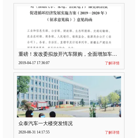
重磅！发改委拟放开汽车限购，全面增加车牌指标
2019-04-17 17:36:07
了解详情
众泰汽车一大楼突发情况
2020-08-31 14:17:55
了解详情