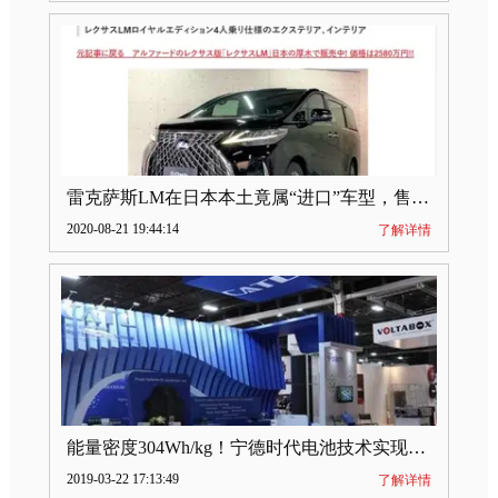
雷克萨斯LM在日本本土竟属“进口”车型，售价2580万日元
2020-08-21 19:44:14
了解详情
能量密度304Wh/kg！宁德时代电池技术实现突破
2019-03-22 17:13:49
了解详情