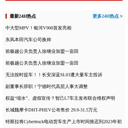
最新24H热点
更多24H热点
>
中大型MPV！银河V900首发亮相
东风本田汽车公司换帅
前极越公关负责人徐继业加盟一亩田
前极越公关负责人徐继业加盟一亩田
无法按时提车！！长安深蓝SL03遭大量车主投诉
副董事长辞职！宁德时代高层人事大调整
权益“缩水”、虚假宣传？智己L7车主发布联合维权声明
长城魏摩卡DHT-PHEV公布售价 29.9-31.5万元
特斯拉将Cybertruck电动货车生产上市时间推迟到2023年初