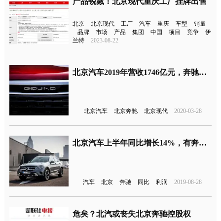
产品锐减！北京现代重庆工厂挂牌出售
北京
北京现代
工厂
汽车
重庆
车型
销量
品牌
市场
产品
集团
中国
项目
竞争
伊
兰特
2023-08-22
北京汽车2019年营收1746亿元，奔驰仍是最大的利润奶牛
北京汽车
北京奔驰
北京现代
2020-03-28
北京汽车上半年同比增长14%，有奔驰就不怕！
汽车
北京
奔驰
同比
利润
2019-08-28
危矣？北汽或丧失北京奔驰控股权