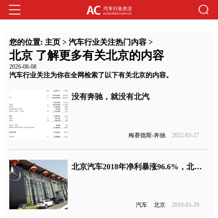
您的位置:
主页
>
汽车行业关注热门内容
>
北京 了解更多有关北京的内容
2026-08-08
汽车行业关注为你在全网检索了以下有关北京的内容。
没有奔驰，就没有北汽
梅赛德斯-奔驰
2022-03-27
北京汽车2018年净利暴涨96.6%，北京奔驰贡献近9成营收
汽车
北京
2019-03-29