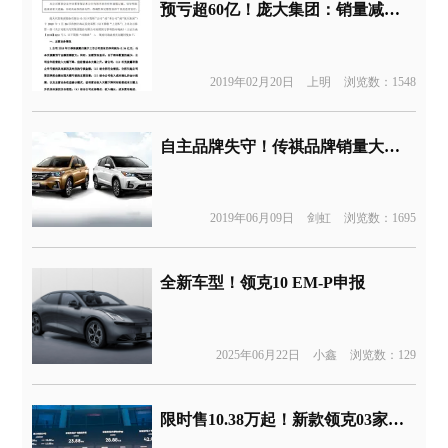
预亏超60亿！庞大集团：销量减少拿不到厂家返利
2019年02月20日
上明
浏览数：1548
自主品牌失守！传祺品牌销量大跌38%，广汽全靠日本品牌支撑
2019年06月09日
剑虹
浏览数：1695
全新车型！领克10 EM-P申报
2025年06月22日
小鑫
浏览数：129
限时售10.38万起！新款领克03家族上市