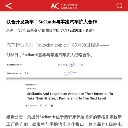
联合开发新车！Stellantis与零跑汽车扩大合作
来源：
汽车行业关注
小鑫
栏目导航:
汽车行业关注
>
资讯
>
汽车行业关注（autochat.com.cn）05月08日报道——
5月8日，Stellantis宣布与零跑汽车扩大战略合作。
根据公告，为提升
Stellantis位于西班牙萨拉戈萨的菲格鲁埃拉斯
工厂的产能，
欧宝将与零跑汽车合作推出一款全新的
C级纯电