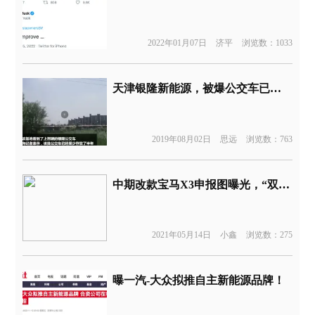
2022年01月07日
济平
浏览数：1033
天津银隆新能源，被爆公交车已存放至少半年
2019年08月02日
思远
浏览数：763
中期改款宝马X3申报图曝光，“双肾”更大了！
2021年05月14日
小鑫
浏览数：275
曝一汽-大众拟推自主新能源品牌！