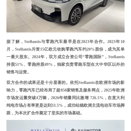
据了解，
Stellantis与零跑汽车
最早是在
2023年合作。2023年10
月，
Stellantis斥资15亿欧元收购零跑汽车约20%股份，成为其单
一最大股东。2024年，双方成立合资公司“零跑国际”，Stellantis
持股51%、零跑持股49%，独家负责零跑车型在大中华区以外的
销售与运营。
双方合作的成果还是十分显著的。依托
Stellantis
在欧洲市场的影
响力，零跑汽车已经布局了超
850家
销售及服务网点，
2025年欧洲
市场发运量突破4万辆，2026年销量同比激增 726.5%，在意大利
纯电市场占有率更是达到33.5%，成功站稳欧洲主流电动车市场脚
跟，为本次扩合作奠定了坚实的市场基础。