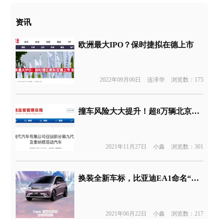
资讯
欧洲最大IPO？保时捷拟在德上市
2022年09月06日
连泽华
浏览数：175
撞车风险大大提升！超8万辆北京现代索纳塔召回
2021年11月27日
小鑫
浏览数：301
换装全新车标，比亚迪EA1命名“海豚”
2021年06月22日
小鑫
浏览数：217