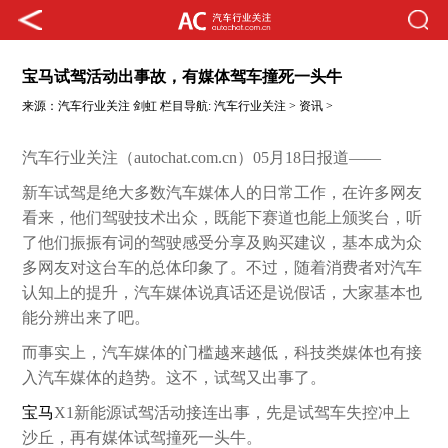
宝马试驾活动出事故，有媒体驾车撞死一头牛
来源：
汽车行业关注
剑虹
栏目导航:
汽车行业关注
>
资讯
>
汽车行业关注（autochat.com.cn）05月18日报道——
新车试驾是绝大多数汽车媒体人的日常工作，在许多网友
看来，他们驾驶技术出众，既能下赛道也能上颁奖台，听
了他们振振有词的驾驶感受分享及购买建议，基本成为众
多网友对这台车的总体印象了。不过，随着消费者对汽车
认知上的提升，汽车媒体说真话还是说假话，大家基本也
能分辨出来了吧。
而事实上，汽车媒体的门槛越来越低，科技类媒体也有接
入汽车媒体的趋势。这不，试驾又出事了。
宝马
X1新能源试驾活动接连出事，先是试驾车失控冲上
沙丘，再有媒体试驾撞死一头牛。