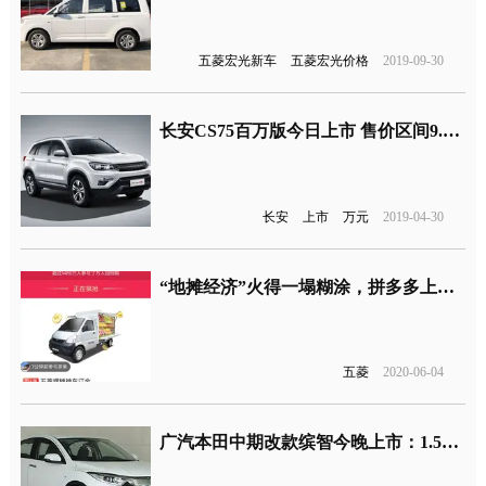
五菱宏光新车
五菱宏光价格
2019-09-30
长安CS75百万版今日上市 售价区间9.58-10.78万元
长安
上市
万元
2019-04-30
“地摊经济”火得一塌糊涂，拼多多上线“五菱摆摊神车团”
五菱
2020-06-04
广汽本田中期改款缤智今晚上市：1.5T+CVT、满足国六标准