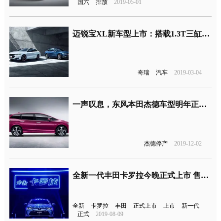
国六
排放
2019-05-01
迈锐宝XL新车型上市：搭载1.3T三缸发动机，售价15.49-17.49万元
奇瑞
汽车
2019-03-04
一声叹息，东风本田杰德车型明年正式停产
杰德停产
2019-12-02
全新一代丰田卡罗拉今晚正式上市 售价区间为11.98-15.98万元
全新
卡罗拉
丰田
正式上市
上市
新一代
正式
2019-08-09