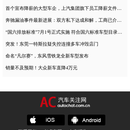
首个宣布降薪的大型车企，上汽集团旗下员工降薪文件曝光
奔驰漏油事件最新进展：双方私下达成和解，工商已介入调查
“国六排放标准”7月1号正式实施 符合国六标准车型目录一览
突发！东莞一特斯拉疑失控连撞多车冲毁店门
命名“凡尔赛”，东风雪铁龙全新车型发布
销量不及预期！大众新车直降4万元