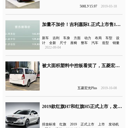
508LУ15.97
2019-03-18
加量不加价！吉利嘉际L正式上市售11.98万元起
新车
吉利
车身
方面
动力
布局
车型
设
计
全新
尺寸
座椅
整车
汽车
造型
销量
2022-09-04
被大面积塑料中控板看笑了，五菱宏光Plus将于本月上市
五菱宏光Plus
2019-10-08
2019款红旗H7和红旗H5正式上市，发动机升级为国六排放标准
排放标准
红旗
2019
正式上市
上市
发动机