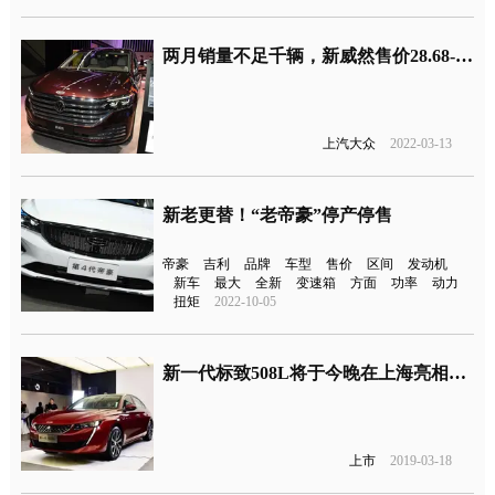
两月销量不足千辆，新威然售价28.68-39.98万元
上汽大众
2022-03-13
新老更替！“老帝豪”停产停售
帝豪
吉利
品牌
车型
售价
区间
发动机
新车
最大
全新
变速箱
方面
功率
动力
扭矩
2022-10-05
新一代标致508L将于今晚在上海亮相上市
上市
2019-03-18