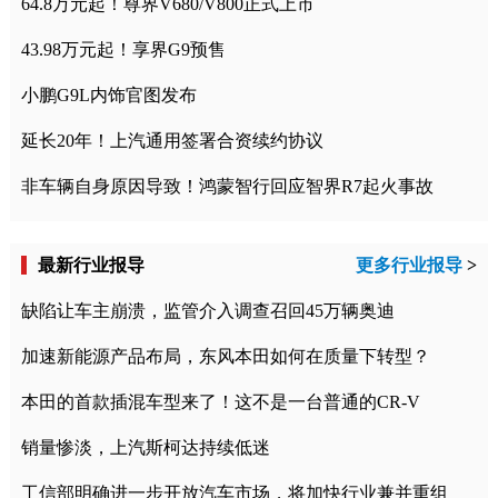
64.8万元起！尊界V680/V800正式上市
43.98万元起！享界G9预售
小鹏G9L内饰官图发布
延长20年！上汽通用签署合资续约协议
非车辆自身原因导致！鸿蒙智行回应智界R7起火事故
最新行业报导
更多行业报导
>
缺陷让车主崩溃，监管介入调查召回45万辆奥迪
加速新能源产品布局，东风本田如何在质量下转型？
本田的首款插混车型来了！这不是一台普通的CR-V
销量惨淡，上汽斯柯达持续低迷
工信部明确进一步开放汽车市场，将加快行业兼并重组