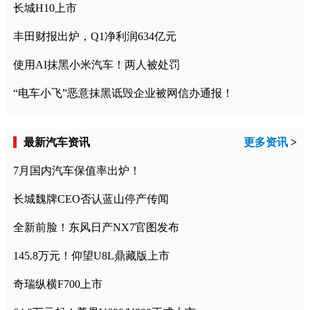
长城H10上市
丰田财报出炉，Q1净利润634亿元
使用AI抹黑小米汽车！两人被处罚
“电车小飞”恶意抹黑诋毁企业被网信办通报！
最新汽车资讯
更多资讯
>
7月国内汽车保值率出炉！
长城魏牌CEO否认蓝山停产传闻
全新前脸！东风日产NX7官图发布
145.8万元！仰望U8L鼎藏版上市
奇瑞纵横F700上市