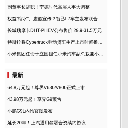
副董事长辞职！宁德时代高层人事大调整
权益“缩水”、虚假宣传？智己L7车主发布联合维权声明
长城魏摩卡DHT-PHEV公布售价 29.9-31.5万元
特斯拉将Cybertruck电动货车生产上市时间推迟到2023年初
小米集团任命于立国担任小米汽车副总裁兼小米汽车北京总部政委
最新
64.8万元起！尊界V680/V800正式上市
43.98万元起！享界G9预售
小鹏G9L内饰官图发布
延长20年！上汽通用签署合资续约协议