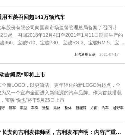
用五菱召回超143万辆汽车
汽车股份有限公司向国家市场监督管理总局备案了召回计
2日起，召回2018年12月4日至2021年1月11日期间生产的
360、宝骏510、宝骏730、宝骏RS-3、宝骏RM-5、宝骏
、五菱荣光系列、五菱宏光系列车型汽车，共计1436997
上汽通用五菱
2021-07-17
部分车辆发动机曲轴箱强制通风阀阀芯耐磨性不足，阀芯磨
动吉姆尼”即将上市
布全新LOGO，以更简洁、更年轻化的新LOGO为起点，全
成为又一个宣布全面进入新能源的汽车品牌。作为首款搭载
，宝骏“悦也”将于5月25日上市
越野
新车
车型
车身
造型
风格
整体
新能源
方面
汽车
越野车
银河之光涉嫌抄袭？长安向吉利发律师函，吉利发布声明：内容严重失实