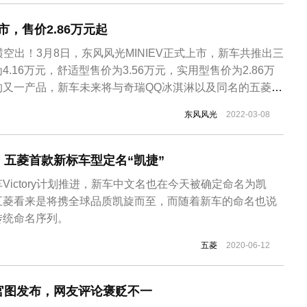
重的车头以及竖直的...
上市，售价2.86万元起
V”横空出！3月8日，东风风光MINIEV正式上市，新车共推出三
.16万元，舒适型售价为3.56万元，实用型售价为2.86万
的又一产品，新车未来将与奇瑞QQ冰淇淋以及同名的五菱宏
竞争对手。外观方面，风光MINIEV整体造型采用与宏光
东风风光
2022-03-08
小方盒”的车身设计，但是在部分细节处理上还是有所不同。新车
五菱首款新标车型定名“凯捷”
Victory计划推进，新车中文名也在今天被确定命名为凯
五菱看来是将携全球品质凯旋而至，而随着新车的命名也说
传统命名序列。
五菱
2020-06-12
官图发布，网友评论褒贬不一