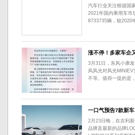
汽车行业关注根据国家
2021年国内乘用车
8733735辆，较20
压一众品牌，登顶202
监督管理总局备案召
级、B级、C级、...
涨不停！多家车企
3月31日，东风小康
风风光对风光MINIE
不等。值得一提的是，
风光MINIEV正式上
价为3.56万元，实用
元，...
一口气预告7款新车
2月23日晚，在吉利
品牌及最新的品牌LO