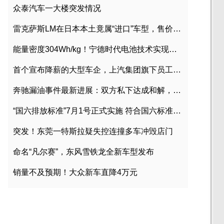
众泰汽车一大楼突发情况
雷克萨斯LM在日本本土竟属“进口”车型，售价2580万日元
能量密度304Wh/kg！宁德时代电池技术实现突破
首个宣布降薪的大型车企，上汽集团旗下员工降薪文件曝光
奔驰漏油事件最新进展：双方私下达成和解，工商已介入调查
“国六排放标准”7月1号正式实施 符合国六标准车型目录一览
突发！东莞一特斯拉疑失控连撞多车冲毁店门
命名“凡尔赛”，东风雪铁龙全新车型发布
销量不及预期！大众新车直降4万元