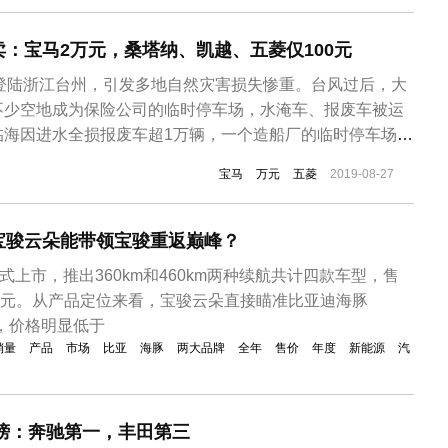
：宝马2万元，桑塔纳、凯越、五菱仅100元
”登陆浙江台州，引发多地自然灾害损失惨重。台风过后，大
不少空地成为保险公司的临时停车场，水淹车、报废车被运
临海因进水全损报废车超1万辆，一个造船厂的临时停车场停
车。据了解，这些因进水全损报废车在定全损之后，由保险
宝马
万元
五菱
2019-08-27
行销售。日前，台州临海的这些水淹车在网上公开拍卖，一
为5万元，丰田汉兰达起拍...
宝骏云朵能带领宝骏重返巅峰？
式上市，推出360km和460km两种续航共计四款车型，售
.38万元。从产品定位来看，宝骏云朵直接瞄准比亚迪海豚
元），价格明显低于
销量
产品
市场
比亚
海豚
两大品牌
全年
售价
年度
新能源
汽
总榜：奔驰第一，丰田第三