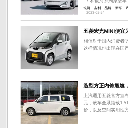
L7”和银河系列原型
银河
吉利
品牌
新车
2023-02-24
五菱宏光MINI便
相信对于国内消费者听
这样情况也出现在国产
造型方正内饰尴尬，五
上汽通用五菱官方宣布，
元，该车全系搭载1.
价，以及空间实用性
是，除了顶配车型，
PLUS是五菱宏光家