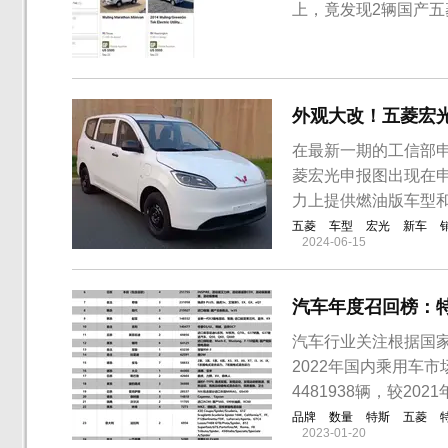
上，竟发现2辆国产
外观大改！五菱宏
在最新一期的工信部
菱宏光申报图出现在
力上提供燃油版车型和
五菱
车型
宏光
新车
2024-06-15
汽车年度召回榜：
汽车行业关注根据国家
2022年国内乘用车
4481938辆，较202
品牌
数量
特斯
五菱
2023-01-20