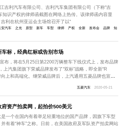
浙江吉利汽车有限公司、吉利汽车集团有限公司（下称“吉
汽车知识产权的律师函截图在网络上热传。该律师函内容显
日，吉利在杭州亚运会主场馆召开了以“
长安汽车
之光
原型
新车
车型
律师
产权
全新
发布会
品牌
知
新车标，经典红标或告别市场
外宣布，将在5月25日第2200万辆整车下线仪式上，发布品牌
日，上汽集团旗下荣威品牌发布了“双标”战略，即全新“R
品牌向上和高端化。继荣威品牌后，上汽通用五菱品牌也宣布
5月25日五菱品牌将举办第2200万辆整车下线仪式，以此
五菱汽车
2020-05-21
也将正式发布，已经使用33年的五菱经典红标或成为历
有...
府资产拍卖网，起拍价500美元
这是一个在国内有着举足轻重地位的国产品牌，因旗下车型
并有着“神车”之称。日前，在美国政府及军队资产拍卖网站