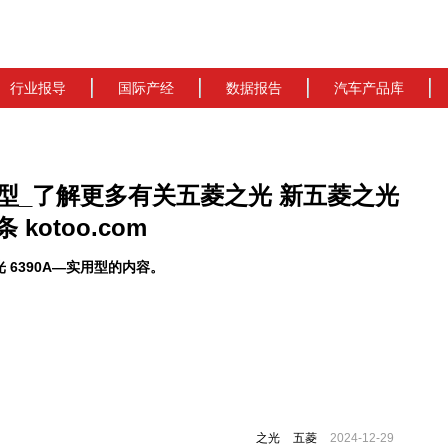
行业报导
国际产经
数据报告
汽车产品库
实用型_了解更多有关五菱之光 新五菱之光
kotoo.com
6390A—实用型的内容。
之光
五菱
2024-12-29