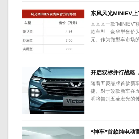
型显得车身更宽阔，厚
东风风光MINIEV
又又又一款“MINIE
款车型，豪华型售价为4
元。作为微型车市场
光MINIEV成为直接
MINIEV同类的“
前脸采...
开启双标并行战略，
随着五菱品牌首款新车
捷。对于改款新车在
明将告别五菱宏光的
“神车”首款纯电动