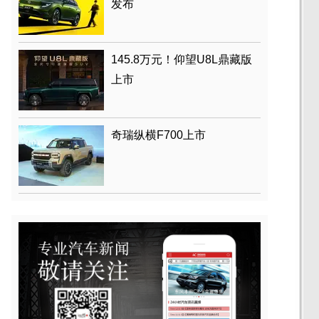
发布
145.8万元！仰望U8L鼎藏版
上市
奇瑞纵横F700上市