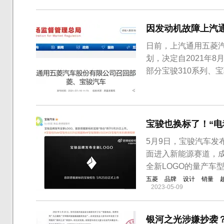
因发动机故障上汽通
日前，上汽通用五菱
划，决定自2021年8月
部分宝骏310系列、宝骏
RC-5系列、五菱之光
辆。本次召回范围内
损后机油...
宝骏也换标了！“电
5月9日，宝骏汽车发
面进入新能源赛道，
全新LOGO的量产车型
五菱
品牌
设计
销量
2023-05-09