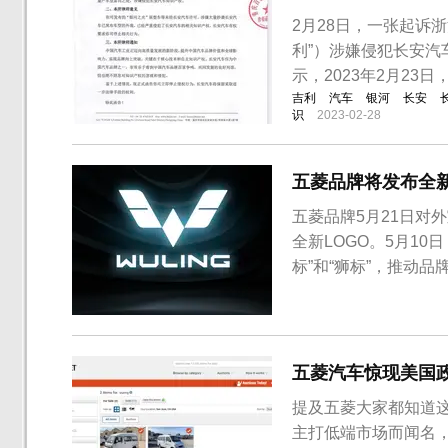
2月28日，一张起诉
利”）涉嫌侵犯长安
示，2023年2月23
吉利
汽车
银河
长安
识
2023-02-28
五菱品牌将发布全
五菱品牌5月21日对
全新LOGO。5月10
标”和“狮标”，推动
换标，据官方消息称，
同时五菱品牌全球银标
史。实际上五菱品牌早就
五菱汽车惊现美国政
提及五菱大家都知道
主打低端市场而闻名，