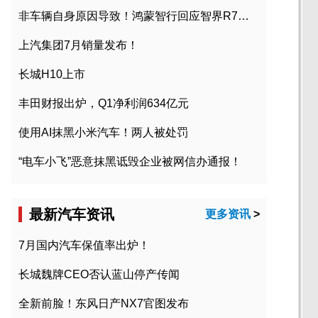
非车辆自身原因导致！鸿蒙智行回应智界R7起火事故
上汽集团7月销量发布！
长城H10上市
丰田财报出炉，Q1净利润634亿元
使用AI抹黑小米汽车！两人被处罚
“电车小飞”恶意抹黑诋毁企业被网信办通报！
最新汽车资讯
更多资讯
>
7月国内汽车保值率出炉！
长城魏牌CEO否认蓝山停产传闻
全新前脸！东风日产NX7官图发布