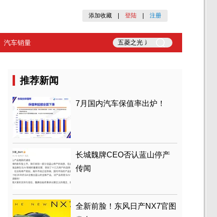
添加收藏
|
登陆
|
注册
汽车销量
推荐新闻
7月国内汽车保值率出炉！
长城魏牌CEO否认蓝山停产
传闻
全新前脸！东风日产NX7官图