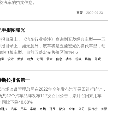
五菱汽车的拍卖信息。
五菱
2020-09-23
光申报图曝光
申报目录上，《汽车行业关注》查询到五菱经典车型——五
申报目录上，如无意外，该车将是五菱宏光的换代车型，动
纯电版车型。目前五菱宏光售价区间为4.6
销量
设计
燃油
动力
方面
最大
信息
功率
现款
风格
外观
特斯拉排名第一
市场监督管理总局在2022年全年发布汽车召回进行统计，
市场共42个汽车品牌发布117次召回公告，累计召回乘用车
1年同比下降48.68%
特斯拉
汽车
用车
车辆
市场
范围
部分
全年
公司
排行榜
有限