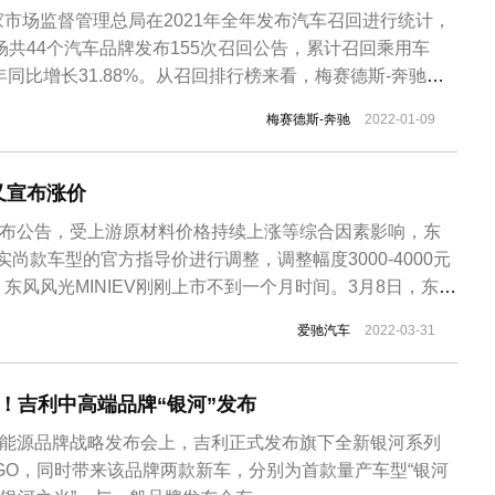
市场监督管理总局在2021年全年发布汽车召回进行统计，
市场共44个汽车品牌发布155次召回公告，累计召回乘用车
20年同比增长31.88%。从召回排行榜来看，梅赛德斯-奔驰力
1国内召回排行榜第一。2021年3月12日，奔驰向国家市场
梅赛德斯-奔驰
2022-01-09
回计划，因通信模块软件的问题，召回部分进口和国产A
又宣布涨价
发布公告，受上游原材料价格持续上涨等综合因素影响，东
V实尚款车型的官方指导价进行调整，调整幅度3000-4000元
东风风光MINIEV刚刚上市不到一个月时间。3月8日，东风
市，新车共推出三款车型，豪华型售价为4.16万元，舒适型售
爱驰汽车
2022-03-31
型售价为2.86万元。据官网显示，当前豪华型售价为4.46万
！吉利中高端品牌“银河”发布
新能源品牌战略发布会上，吉利正式发布旗下全新银河系列
GO，同时带来该品牌两款新车，分别为首款量产车型“银河