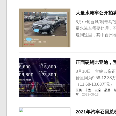
大量水淹车公开拍卖
8月中旬台风“利奇马
量水淹车需要处理，
送到这里，其中台州
满了水淹车或报废汽
公司委托给第三方进
台丰田雷凌双擎起拍价
正面硬钢比亚迪，
8月10日，宝骏云朵正
价区间为9.58-12
（11.68-13.68万
五菱
车型
云朵
品牌
车
2023-08-13
2021年汽车召回