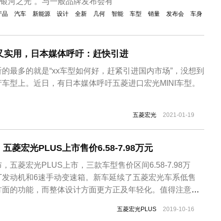
车“银河之光”。与一般品牌发布会有
产品
汽车
新能源
设计
全新
几何
智能
车型
销量
发布会
车身
宜又实用，日本媒体呼吁：赶快引进
的最多的就是“xx车型如何好，赶紧引进国内市场”，没想到
车型上。近日，有日本媒体呼吁五菱进口宏光MINI车型。
五菱宏光
2021-01-19
菱宏光PLUS上市售价6.58-7.98万元
五菱宏光PLUS上市，三款车型售价区间6.58-7.98万
5T发动机和6速手动变速箱。新车延续了五菱宏光车系低售
方面的功能，而整体设计方面更方正及年轻化。值得注意的
其余两款配置车型均采用大面积塑料中控板。五菱宏光
五菱宏光PLUS
2019-10-16
族的第五大系列车型，新车更注重外观设计，整体方正的造