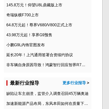
145.8万元！仰望U8L鼎藏版上市
奇瑞纵横F700上市
64.8万元起！尊界V680/V800正式上市
43.98万元起！享界G9预售
小鹏G9L内饰官图发布
延长20年！上汽通用签署合资续约协议
非车辆自身原因导致！鸿蒙智行回应智界R7起火事故
最新行业报导
更多行业报导
>
缺陷让车主崩溃，监管介入调查召回45万辆奥迪
加速新能源产品布局，东风本田如何在质量下转型？