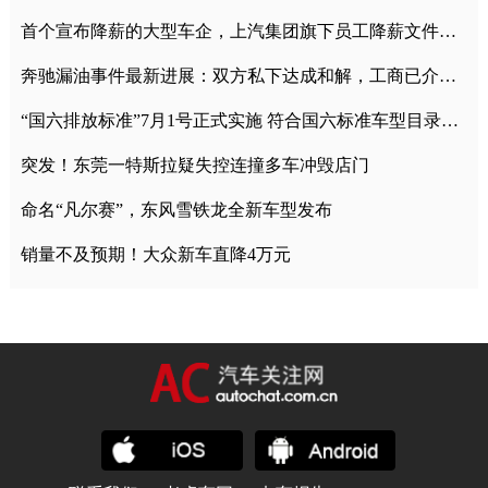
首个宣布降薪的大型车企，上汽集团旗下员工降薪文件曝光
奔驰漏油事件最新进展：双方私下达成和解，工商已介入调查
“国六排放标准”7月1号正式实施 符合国六标准车型目录一览
突发！东莞一特斯拉疑失控连撞多车冲毁店门
命名“凡尔赛”，东风雪铁龙全新车型发布
销量不及预期！大众新车直降4万元