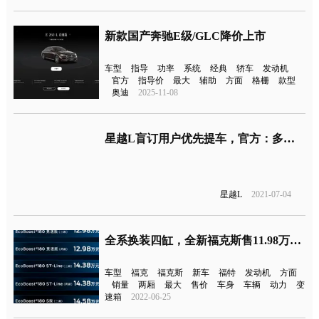
新款国产奔驰E级/GLC降价上市
车型
指导
功率
系统
经典
轿车
发动机
官方
指导价
最大
辅助
方面
格栅
款型
奥迪
2025-11-08
星越L盲订用户优先提车，官方：多退少不补，无需用户多花一分钱 ​​​
星越L
2021-07-04
全系换装四缸，全新福克斯售11.98万元起
车型
福克
福克斯
新车
福特
发动机
方面
销量
两厢
最大
售价
车身
车辆
动力
变
速箱
2022-06-25