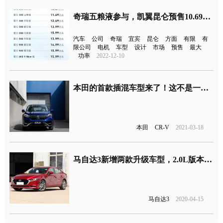
奇瑞五粮液参与，凯翼昆仑预售10.69万元起
汽车
公司
奇瑞
宜宾
昆仑
方面
有限
有
限公司
电机
车型
设计
市场
预售
最大
功率
2022-12-10
本田的首款插混车型来了！这不是一台普通的CR-V
本田
CR-V
2021-03-18
马自达3新增两款升级车型，2.0L版本首入14万内
马自达3
2020-04-15