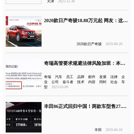
天津
2025-12-30
2020款日产奇骏18.88万元起 网友：这个价格是不是膨胀了
2020款日产奇骏
2019-09-20
奇瑞高管要求规避法律风险加班：本意不是压榨员工
奇瑞
汽车
员工
品牌
邮件
发展
法律
企
业
公司
奋斗者
技术
内容
同时
社会
车
型
2023-03-09
丰田86正式回归中国！两款车型售27.78、28.78万
丰田
2019-04-10