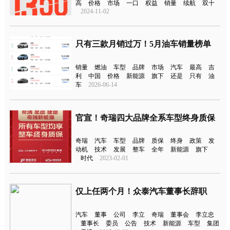
高
价格
市场
一口
权益
销量
续航
双十
2024-11-02
只有三款月销过万！5月油车销量榜单
销量
燃油
车型
品牌
市场
汽车
最高
吉
利
中国
价格
新能源
旗下
还是
只有
油
车
2026-06-14
官宣！奇瑞四大品牌全系车型终身质保
奇瑞
汽车
车型
品牌
质保
终身
政策
发
动机
技术
发展
整车
全年
新能源
旗下
时代
2023-02-01
仅上任两个月！众泰汽车董事长辞职
汽车
董事
公司
李立
奇瑞
董事会
李立忠
董事长
委员
公告
技术
新能源
车型
集团