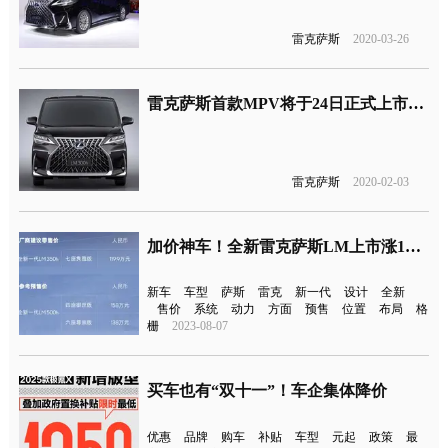
雷克萨斯
2020-03-26
雷克萨斯首款MPV将于24日正式上市销售，无上市发布会
雷克萨斯
2020-02-03
加价神车！全新雷克萨斯LM上市涨11.4万元
新车
车型
萨斯
雷克
新一代
设计
全新
售价
系统
动力
方面
预售
位置
布局
格
栅
2023-08-07
买车也有“双十一”！车企集体降价
优惠
品牌
购车
补贴
车型
元起
政策
最