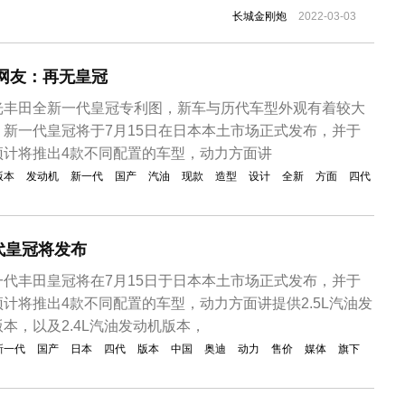
；两驱、四驱两种驱动形式；标箱、长箱、平底货箱三种货
长城金刚炮
2022-03-03
新车延续了长城炮霸气的车身设计风格，不过金刚炮作为长
车也添加了不少展示...
网友：再无皇冠
光丰田全新一代皇冠专利图，新车与历代车型外观有着较大
新一代皇冠将于7月15日在日本本土市场正式发布，并于
预计将推出4款不同配置的车型，动力方面讲
版本
发动机
新一代
国产
汽油
现款
造型
设计
全新
方面
四代
代皇冠将发布
代丰田皇冠将在7月15日于日本本土市场正式发布，并于
计将推出4款不同配置的车型，动力方面讲提供2.5L汽油发
本，以及2.4L汽油发动机版本，
新一代
国产
日本
四代
版本
中国
奥迪
动力
售价
媒体
旗下