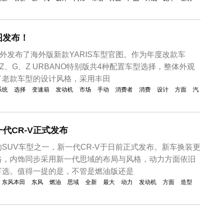
图发布！
对外发布了海外版新款YARIS车型官图。作为年度改款车
Z、G、Z URBANO特别版共4种配置车型选择，整体外观
了老款车型的设计风格，采用丰田
系统
选择
变速箱
发动机
市场
手动
消费者
消费
设计
方面
汽
代CR-V正式发布
SUV车型之一，新一代CR-V于日前正式发布。新车换装更
格，内饰同步采用新一代思域的布局与风格，动力方面依旧
可选。值得一提的是，不管是燃油版还是
东风本田
东风
燃油
思域
全新
最大
动力
发动机
方面
造型