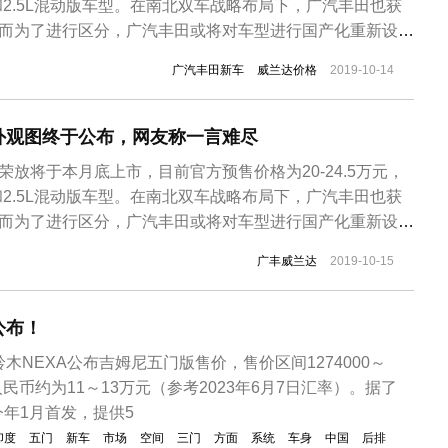
版和2.5L混动版车型。在南北双车战略布局下，广汽丰田也获
，而为了进行区分，广汽丰田或将对车型进行国产化重新设
新紧凑型SUV的外观申报图在网上流传，可想而知这其实就
广汽丰田新车
威兰达价格
2019-10-14
原型车，广汽丰田对其外观造型方面进行了较大调整。而从尾
...
外观图终于公布，网友称一言难尽
荣放将于本月底上市，目前官方预售价格为20-24.5万元，
版和2.5L混动版车型。在南北双车战略布局下，广汽丰田也获
，而为了进行区分，广汽丰田或将对车型进行国产化重新设
田全新紧凑型SUV的外观申报图在网上流传，消息人士向我
广丰威兰达
2019-10-15
威兰达”。新车其实就是RAV4车型，相比原型车，广汽丰田
...
公布！
木NEXA公布吉姆尼五门版售价，售价区间1274000～
合人民币约为11～13万元（参考2023年6月7日汇率）。据了
年1月首发，提供5
印度
五门
新车
市场
空间
三门
方面
系统
车身
中国
后排