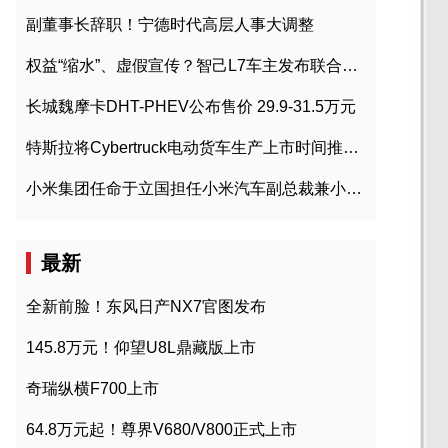
副董事长辞职！宁德时代高层人事大调整
权益“缩水”、虚假宣传？智己L7车主发布联合维权声明
长城魏摩卡DHT-PHEV公布售价 29.9-31.5万元
特斯拉将Cybertruck电动货车生产上市时间推迟到2023年初
小米集团任命于立国担任小米汽车副总裁兼小米汽车北京总部政委
最新
全新前脸！东风日产NX7官图发布
145.8万元！仰望U8L鼎藏版上市
奇瑞纵横F700上市
64.8万元起！尊界V680/V800正式上市