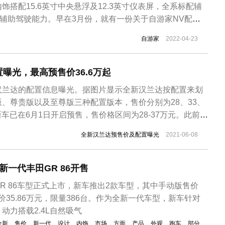
饰搭配15.6英寸中央悬浮及12.3英寸仪表屏，全系标配辅
+辅助驾驶能力。早在3月份，就有一份关于自游家NV配置
时官方并未给出回应。 关于自游家NV的官图早在今年的1
自游家
2022-04-23
新车基于Urban Exploring设计理念打造，融合了城市与
曝光，最高预售价36.6万起
汉兰达的配置信息曝光。据图片显示全新汉兰达按配置来划
、尊贵版以及至尊版三种配置版本，售价分别为28、33、
新车已在6月1日开启预售，售价格区间为28-37万元。此前，
车展上正式亮相，预计将在三季度或7-8月正式上市。从图片
全新汉兰达预售价及配置曝光
2021-06-08
版车型，配备有7安全气囊，以及支持CARPLAY、
...
新一代丰田GR 86开售
R 86车型正式上市，新车推出2款车型，其中手动版售价
售价35.86万元，限量386台。作为全新一代车型，新车针对
动力搭载2.4L自然吸气
全新
售价
新一代
设计
内饰
市场
方面
产品
外观
跑车
部分