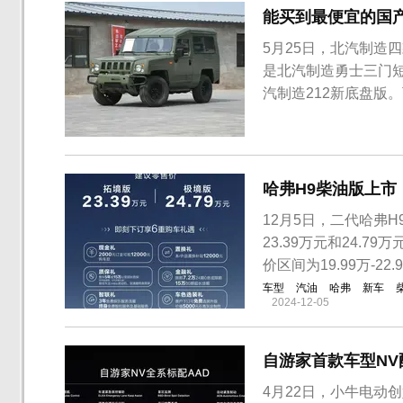
能买到最便宜的国
5月25日，北汽制造
是北汽制造勇士三门短
汽制造212新底盘版
短轴（汽油）版采用
构上更短，2.4米的
载2.0T涡轮增压发动机
哈弗H9柴油版上市！
12月5日，二代哈弗
23.39万元和24.
价区间为19.99万-22
车型
汽油
哈弗
新车
2024-12-05
自游家首款车型N
4月22日，小牛电动