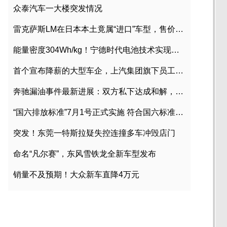
众泰汽车一大楼突发情况
雷克萨斯LM在日本本土竟属“进口”车型，售价2580万日元
能量密度304Wh/kg！宁德时代电池技术实现突破
首个宣布降薪的大型车企，上汽集团旗下员工降薪文件曝光
奔驰漏油事件最新进展：双方私下达成和解，工商已介入调查
“国六排放标准”7月1号正式实施 符合国六标准车型目录一览
突发！东莞一特斯拉疑失控连撞多车冲毁店门
命名“凡尔赛”，东风雪铁龙全新车型发布
销量不及预期！大众新车直降4万元