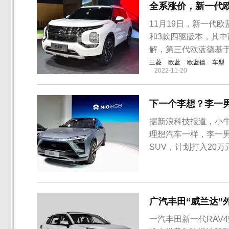
全系涨价，新一代
11月19日，新一代
和3款四驱版本，其中
解，第三代欧蓝德基于
三菱
欧蓝
欧蓝德
车型
2022-11-20
下一个李想？李一
据新浪科技报道，小
理想汽车一样，李一
SUV，计划打入20
年多，在上海等地设
车阶段。样车是对车
批量试制阶段。资料显
广汽丰田“威兰达”
一汽丰田新一代RAV4