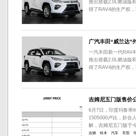
推出搭载2.0L燃油
得了RAV4的生产权
计。今日广汽丰田全
是RAV4车型，相比
部标识来看，该车命名为“
广汽丰田“威兰达”
一汽丰田新一代RAV4
推出搭载2.0L燃油
得了RAV4的生产权
计。今日一组广汽丰
们证实该车正是“广丰
对其外观造型方面进行了
吉姆尼五门版售价
6月7日，印度玛鲁蒂铃
1505000卢比，折
解，吉姆尼五门版于今
吉姆
铃木
汽车
车型