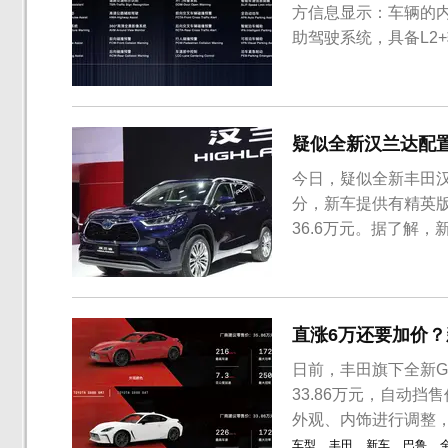
方信息显示：车辆的内
助驾驶系统，具备L2
信息网络流传，不过当
月就发布，从外观来看，
越野两种不同的...
疑似全新汉兰达配置
今日，疑似全新丰田
分，新车提供有精英版
36.6万元。据了解，
新车已在2021上海
可以看到28万元精英
CARLIFE的7英寸中控屏
直涨6万还要加价？
日前，丰田旗下全新G
33.86万元，自动挡
外观、内饰进行调整，
车型
丰田
新车
巴鲁