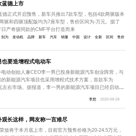
欧蓝德上市
欧蓝德正式开启预售，新车共推出7款车型，包括4款两驱版本
两驱和四驱顶配版均为7座车型，售价区间为-万元。据了
日产奇骏同款的CMF平台打造而来
别为
发动机
品牌
新车
汽车
销量
中国
设计
全新
区间
售价
男也要造增程式电动车
牛电动创始人兼CEO李一男已投身新能源汽车创业阵营，与
男的新能源汽车项目也采用增程式技术方案，首款车为
万元左右市场。据报道，李一男的新能源汽车项目已经启动一
立了研发中心，团队规模有一百多人，目前项目已经进入样
李想
2020-09-28
辆的性能和设计可靠性等进行试验，验证完成，就将进入小
示，李一男在华中理工大学少年...
外观长这样，网友称一言难尽
荣放将于本月底上市，目前官方预售价格为20-24.5万元，