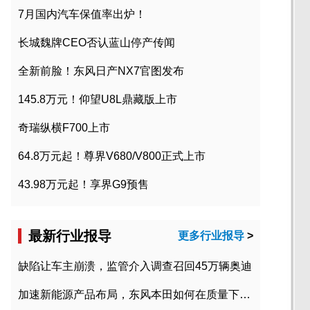
7月国内汽车保值率出炉！
长城魏牌CEO否认蓝山停产传闻
全新前脸！东风日产NX7官图发布
145.8万元！仰望U8L鼎藏版上市
奇瑞纵横F700上市
64.8万元起！尊界V680/V800正式上市
43.98万元起！享界G9预售
最新行业报导
更多行业报导
>
缺陷让车主崩溃，监管介入调查召回45万辆奥迪
加速新能源产品布局，东风本田如何在质量下转型？