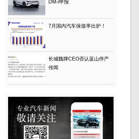
DM-i申报
7月国内汽车保值率出炉！
长城魏牌CEO否认蓝山停产
传闻