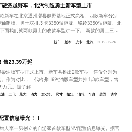
产硬派越野车，北汽制造勇士新车型上市
四款新车在北京通州漷县越野基地正式亮相。四款新车分别
轴距版、勇士双排皮卡3350轴距版、锐铃3350轴距版、北
。下面我们就两款勇士的改款车型讲一下。 新款的勇士三门
三门短轴的设计，相比常规的勇士车型特点在车身尺寸和结
新车
版本
皮卡
北汽
2019-05-26
轴距的紧凑车身令该车型拥有更好接近和离去角。动力方面搭
搭配6速...
售23.39万起
H9柴油版车型正式上市。新车共推出2款车型，售价分别为
79万元。作为对比，二代哈弗H9汽油版车型共推出3款车型，售
.99万元。据了解
柴油
二代
最大
动力
发动机
尺寸
扭矩
油耗
车身
越野
功率
V配置信息曝光！！
创始人李一男创立的自游家首款车型NV配置信息曝光。据官