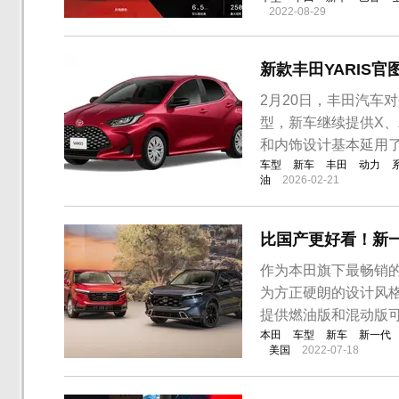
2022-08-29
新款丰田YARIS官
2月20日，丰田汽车
型，新车继续提供X、
和内饰设计基本延用
车型
新车
丰田
动力
油
2026-02-21
比国产更好看！新一
作为本田旗下最畅销的
为方正硬朗的设计风
提供燃油版和混动版
本田
车型
新车
新一代
美国
2022-07-18