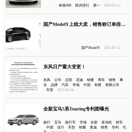
标致408
投诉排行
第一
2019-03-12
国产ModelY上线大卖，销售称订单排产至9月份
国产ModelY
2021-07-12
东风日产重大变更！
东风
公司
总部
尼迪
销量
用车
销售
事
业
品牌
汽车
市场
中国
有限
有限公司
车型
2023-04-26
全新宝马5系Touring专利图曝光
旅行
宝马
旅行车
市场
全新
发动机
轿车
中国
设计
车型
销量
奥迪
销售
专利
代