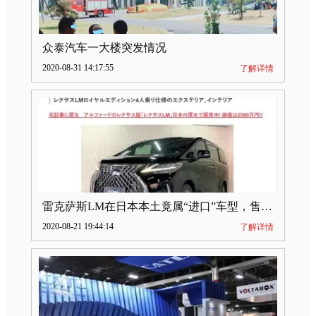
众泰汽车一大楼突发情况
2020-08-31 14:17:55
了解详情
雷克萨斯LM在日本本土竟属“进口”车型，售价2580万日元
2020-08-21 19:44:14
了解详情