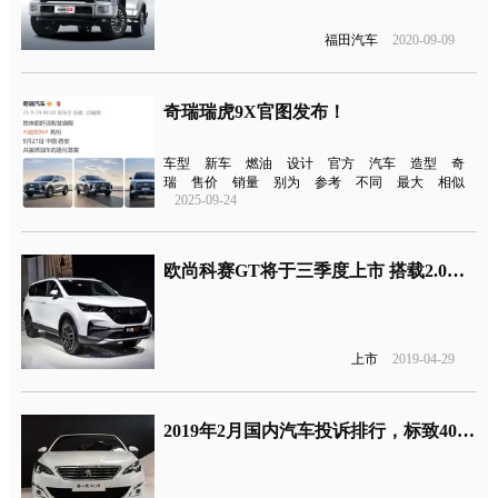
福田汽车
2020-09-09
奇瑞瑞虎9X官图发布！
车型
新车
燃油
设计
官方
汽车
造型
奇
瑞
售价
销量
别为
参考
不同
最大
相似
2025-09-24
欧尚科赛GT将于三季度上市 搭载2.0T+8AT动力系统
上市
2019-04-29
2019年2月国内汽车投诉排行，标致408轮胎开裂投诉位居第一！