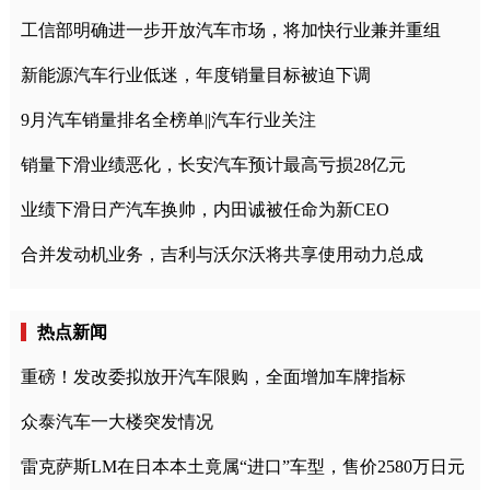
工信部明确进一步开放汽车市场，将加快行业兼并重组
新能源汽车行业低迷，年度销量目标被迫下调
9月汽车销量排名全榜单||汽车行业关注
销量下滑业绩恶化，长安汽车预计最高亏损28亿元
业绩下滑日产汽车换帅，内田诚被任命为新CEO
合并发动机业务，吉利与沃尔沃将共享使用动力总成
热点新闻
重磅！发改委拟放开汽车限购，全面增加车牌指标
众泰汽车一大楼突发情况
雷克萨斯LM在日本本土竟属“进口”车型，售价2580万日元