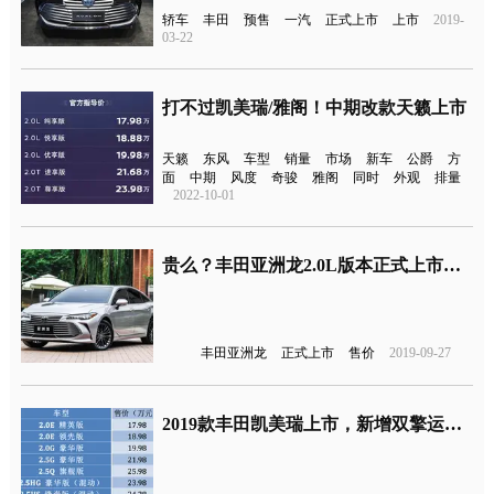
轿车
丰田
预售
一汽
正式上市
上市
2019-
03-22
打不过凯美瑞/雅阁！中期改款天籁上市
天籁
东风
车型
销量
市场
新车
公爵
方
面
中期
风度
奇骏
雅阁
同时
外观
排量
2022-10-01
贵么？丰田亚洲龙2.0L版本正式上市，售价19.98-23.98万元
丰田亚洲龙
正式上市
售价
2019-09-27
2019款丰田凯美瑞上市，新增双擎运动版、换装CVT变速箱