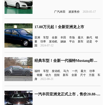
广汽本田
凌派售价
2020-05-17
17.88万元起！全新亚洲龙上市
亚洲
车型
全新
丰田
市场
最大
换代
销
量
功率
发动机
姊妹
平台
新车
还是
中
国
2024-07-12
经典车型！全新一代福特Mustang即将首发
福特
车型
发动机
马力
一代
最大
功率
销量
动力
扭矩
新车
全新
尺寸
方面
车
身
2022-08-21
一汽丰田亚洲龙正式上市，售价20.88-28.98万元