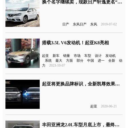
换个名字继续卖，现款日产轩逸更名“轩逸·经典”同堂销售
日产
东风日产
东风
2019-07-02
搭载3.5L V6发动机！起亚K8亮相
起亚
新车
销量
市场
车型
设计
发动机
系统
最大
方面
部分
中国
进一
全新
动
力
2023-10-07
起亚将更换品牌标识，全新凯尊效果图曝光
起亚
2020-06-21
丰田亚洲龙2.0L车型月底上市，最终售价将逼近凯美瑞