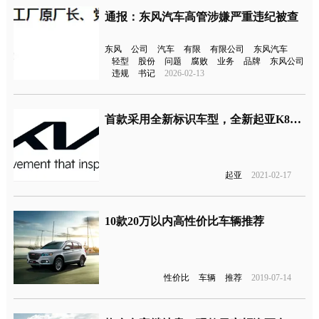
通报：东风汽车高管涉嫌严重违纪被查
东风
公司
汽车
有限
有限公司
东风汽车
轻型
股份
问题
腐败
业务
品牌
东风公司
违规
书记
2026-02-13
首款采用全新标识车型，全新起亚K8官图发布
起亚
2021-02-17
10款20万以内高性价比车辆推荐
性价比
车辆
推荐
2019-07-14