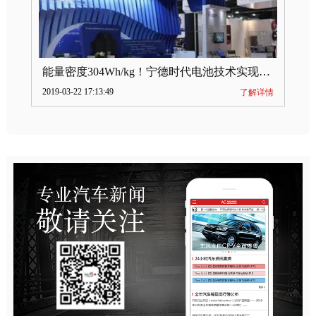
能量密度304Wh/kg！宁德时代电池技术实现突破
2019-03-22 17:13:49
了解详情