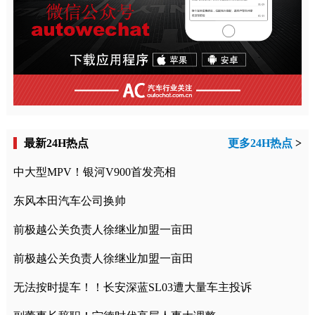
最新24H热点
更多24H热点
>
中大型MPV！银河V900首发亮相
东风本田汽车公司换帅
前极越公关负责人徐继业加盟一亩田
前极越公关负责人徐继业加盟一亩田
无法按时提车！！长安深蓝SL03遭大量车主投诉