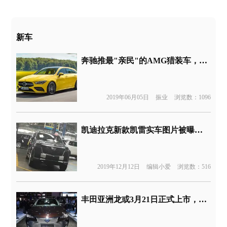
新车
奔驰推最"亲民"的AMG猎装车，奔驰CLA35 AMG Shooting Brake
2019年06月05日
振业
浏览数：1096
凯迪拉克新款凯雷实车图片被曝光 2021年上市/或推纯电版
2019年12月12日
编辑小爱
浏览数：516
丰田亚洲龙或3月21日正式上市，售23-26万