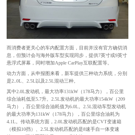
而消费者更关心的车内配置方面，目前并没有官方确切消
息，但预计会与海外版车型实现同步，提供7英寸或9英寸
悬浮式屏幕，同时增加Apple CarPlay互联配置等。
动力方面，从申报图来看，新车提供三种动力系统，分别
是2..0L、2.5L以及2.5L混动三种。
其中2.0L发动机，最大功率131kW（178马力），百公里
综合油耗低至5.7升。2.5L发动机的最大功率154kW（209
马力），百公里综合油耗值为6.0L。2.5L混动车型发动机
的最大功率为131kW（178马力），百公里综合油耗为
4.1L。传动系统方面，2.0L发动机匹配的是CVT变速箱
（模拟10挡）、2.5L发动机匹配的是8速手自一体变速