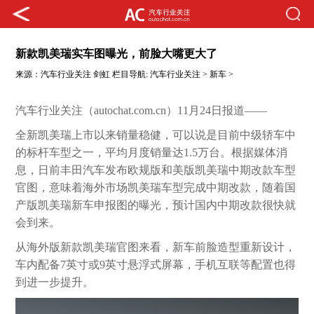
新款凯美瑞实车图曝光，前脸大嘴更大了
来源：
汽车行业关注
剑虹
栏目导航:
汽车行业关注
>
新车
>
汽车行业关注（autochat.com.cn）11月24日报道——
全新凯美瑞上市以来销量稳健，可以说是目前中级轿车中
的标杆车型之一，平均月度销量达1.5万台。根据媒体消
息，日前丰田汽车发布欧规版和美版凯美瑞中期改款车型
官图，意味着海外市场凯美瑞车型完成中期改款，随着国
产版凯美瑞新车申报图的曝光，预计国内中期改款很快就
会到来。
从海外版新款凯美瑞官图来看，新车前脸造型重新设计，
车内配备7英寸或9英寸悬浮式屏幕，手机互联等配置也得
到进一步提升。