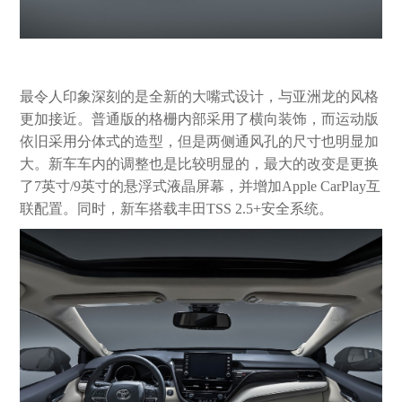
最令人印象深刻的是全新的大嘴式设计，与亚洲龙的风格
更加接近。普通版的格栅内部采用了横向装饰，而运动版
依旧采用分体式的造型，但是两侧通风孔的尺寸也明显加
大。新车车内的调整也是比较明显的，最大的改变是更换
了7英寸/9英寸的悬浮式液晶屏幕，并增加Apple CarPlay互
联配置。同时，新车搭载丰田TSS 2.5+安全系统。