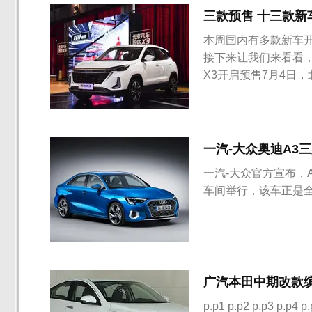
三款预售 十三款新
本周国内有多款新车
接下来让我们来看看
X3开启预售7月4日，
元。作为北京汽车“智
改款车型，外观方面
搭载1.5T/1.5L两款发动.
一汽-大众奥迪A3
一汽-大众官方宣布，A
车间举行，该车正是全
广汽本田中期改款缤
p.p1 p.p2 p.p3 p.p4 