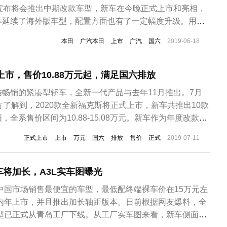
智宣布将会推出中期改款车型，新车在今晚正式上市和亮相，
本延续了海外版车型，配置方面也有了一定幅度升级。用
现款高配车型的1.8L发动机，均满足国六排放标准。新车将会
本田
广汽本田
上市
广汽
国六
2019-06-18
1.5L车型...
上市，售价10.88万元起，满足国六排放
畅销的紧凑型轿车，全新一代产品与去年11月推出。7月
方了解到，2020款全新福克斯将正式上市，新车共推出10款
全系售价区间为10.88-15.08万元。新车作为年度改款，
外观基本没有变化，不过针对基本款车型进行了升级，加入了
正式上市
上市
万元
国六
排放
售价
正式
2019-07-11
件。这个外观运动套件体现到细节方面包括了黑色蜂窝状前
排...
将加长，A3L实车图曝光
中国市场销售最便宜的车型，最低配终端裸车价在15万元左
在内年上市，并且推出加长轴距版本。日前根据网友爆料，全
车型已正式从青岛工厂下线。从工厂实车图来看，新车侧面看