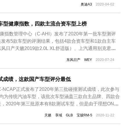
也将命名为“A3L”。据了解，“奥迪A3L”的内部代号为一
奥迪A3
2020-04-02
 CN_KL项目，由一汽-大众青岛分公司投产，也是该公司生产的
年首批车型健康指数，四款主流合资车型上榜
康指数管理中心（C-AHI）发布了2020年第一批车型测评
发布5款车型的评测结果，包括4款合资车型和1款自主车
日产天籁2019款2.0L XL舒适版）、上汽通用别克君威
贵型 国VI）、一汽-大众奥迪Q5L（2020款40 TFSI 荣享进取
东风日产
WEY
2020-07-24
放（2020款2.0L CVT两驱风尚版），自...
测试成绩，这款国产车型评分最低
C-NCAP正式发布了2020年第三批碰撞测试成绩，此次参与
，均为传统汽油车型，该批次车型涵盖三款自主品牌、四款合
，2020年第三批原本有8款测试车型，但是由于理想ONE
回，所以此次只发布其余7款车型评价结果。2020年第三
天籁
享域
GLB
宝骏RM-5
2020-11-22
S5、哈弗F7、奔驰GLB、宝马3系、本田享域、日产天籁