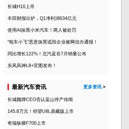
长城H10上市
丰田财报出炉，Q1净利润634亿元
使用AI抹黑小米汽车！两人被处罚
“电车小飞”恶意抹黑诋毁企业被网信办通报！
同比增长122%！北汽蓝谷7月销量公布
东风风神L8+官图发布！
最新汽车资讯
更多资讯
>
长城魏牌CEO否认蓝山停产传闻
145.8万元！仰望U8L鼎藏版上市
奇瑞纵横F700上市