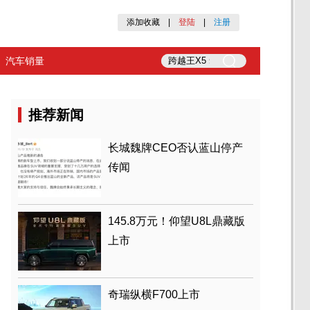
添加收藏
|
登陆
|
注册
汽车销量
推荐新闻
长城魏牌CEO否认蓝山停产
传闻
145.8万元！仰望U8L鼎藏版
上市
奇瑞纵横F700上市