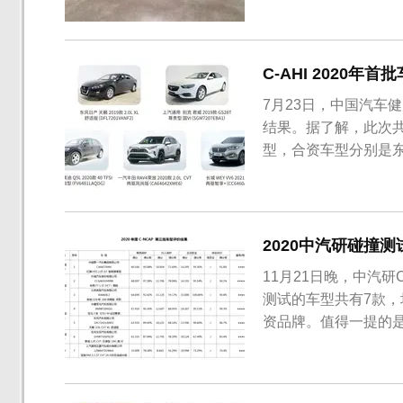
起来明显加长，尾部标识
汽-大众AU381/0
第2款奥迪品牌车型...
C-AHI 2020
7月23日，中国汽车健
结果。据了解，此次共
型，合资车型分别是东风
（2019款GS 28T尊
型）和一汽丰田RAV4荣
2020中汽研碰撞
11月21日晚，中汽研
测试的车型共有7款
资品牌。值得一提的是
近期由于故障缺陷被召
批测试车型包括红旗H
和宝骏RM-5。总的...