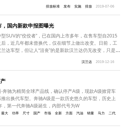
018〕179号）有关要求，现就我省实施第六阶段机动车排
排放标准
发布
实施
排放
2019-07-06
如下：一、严格按照国家要求，分区域、分车型、分步实施
7月1日起，全...
市，国内新款申报图曝光
型SUV的“佼佼者”，已在国内上市多年，在售车型自2015
之后，近几年都未曾换代，仅在细节上做出改变。日前，工
兰达车型，但让人“沮丧”的是新款汉兰达仍无改变，只是进
汉兰达
2019-12-16
停产
-奔驰为精简全球产品线，确认停产A级，现款A级掀背车
再推出换代车型。奔驰A级是一款历史悠久的车型，历史上
7年，第一代奔驰A级诞生，内部代号为W
最大
功率
尺寸
国产
市场
全新
方面
汽油
销量
马力
二代