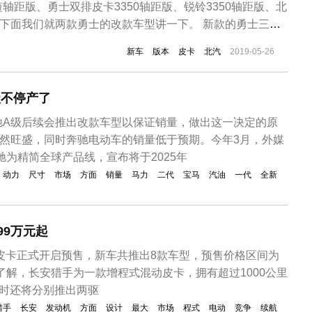
轴距版、勇士双排皮卡3350轴距版、锐铃3350轴距版、北
。下面我们就两款勇士的改款车型讲一下。 新款的勇士三门
三门短轴的设计，相比常规的勇士车型特点在车身尺寸和结
新车
版本
皮卡
北汽
2019-05-26
轴距的紧凑车身令该车型拥有更好接近和离去角。动力方面搭
搭配6速...
级不停产了
驰A级后续会推出改款车型以保证销量，做出这一决定的原
仍然旺盛，同时奔驰电动车的销量低于预期。今年3月，外媒
驰为精简全球产品线，宣布将于2025年
动力
尺寸
市场
方面
销量
马力
二代
宝马
汽油
一代
全新
99万元起
手皮卡正式开启预售，新车共推出8款车型，预售价格区间为
万元。据了解，长安猎手为一款增程式混动皮卡，拥有超过1000公里
同时还将分别推出两驱
猎手
长安
发动机
方面
设计
最大
市场
程式
电动
竞争
续航