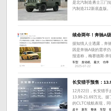
是北汽制造勇士三门短
汽制造212新底盘版
短轴（汽油）版采用
构上更短，2.4米的
载2.0T涡轮增压发动机
续命两年！奔驰A
据知情人士透露，奔
因是奔驰A级的需求
报道称，梅赛德斯-奔
车型
发动机
最大
功率
2025-07-22
长安猎手预售：13.
12月22日，长安猎
13.99-21.69
的CLTC续航表现，
皮卡
新车
整体
车型