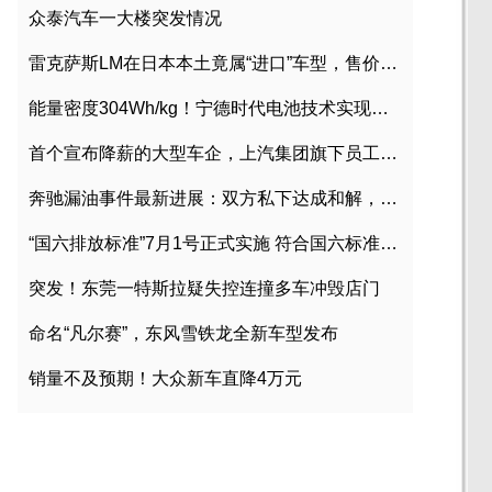
众泰汽车一大楼突发情况
雷克萨斯LM在日本本土竟属“进口”车型，售价2580万日元
能量密度304Wh/kg！宁德时代电池技术实现突破
首个宣布降薪的大型车企，上汽集团旗下员工降薪文件曝光
奔驰漏油事件最新进展：双方私下达成和解，工商已介入调查
“国六排放标准”7月1号正式实施 符合国六标准车型目录一览
突发！东莞一特斯拉疑失控连撞多车冲毁店门
命名“凡尔赛”，东风雪铁龙全新车型发布
销量不及预期！大众新车直降4万元