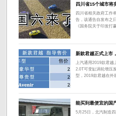
四川省15个城市将
四川省相关政府工作
告，该通告自发布之
《国务院关于印发打赢
和生态环境部、国家发
〈柴油货车污染治理攻
要求，四川将严格按照
新款君越正式上市，售2
上汽通用2019款君越
2.0T可变缸涡轮增
型，2019款君越在
了镀锘格条进行包裹
用了溜背式设计，而
地步采用了双排气管布局
能买到最便宜的国
5月25日，北汽制造