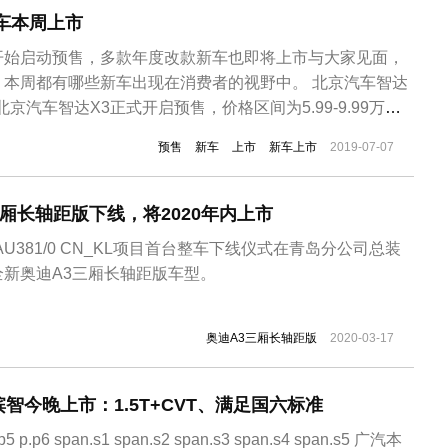
车本周上市
开始启动预售，多款年度改款新车也即将上市与大家见面，
，本周都有哪些新车出现在消费者的视野中。 北京汽车智达
北京汽车智达X3正式开启预售，价格区间为5.99-9.99万
”系列的第三款车型，北京汽车智达X3可以视作绅宝X35的
预售
新车
上市
新车上市
2019-07-07
其采用了最新的家族式设计，整体更为动感时尚。动力方面
..
三厢长轴距版下线，将2020年内上市
U381/0 CN_KL项目首台整车下线仪式在青岛分公司总装
新奥迪A3三厢长轴距版车型。
奥迪A3三厢长轴距版
2020-03-17
智今晚上市：1.5T+CVT、满足国六标准
p.p5 p.p6 span.s1 span.s2 span.s3 span.s4 span.s5 广汽本