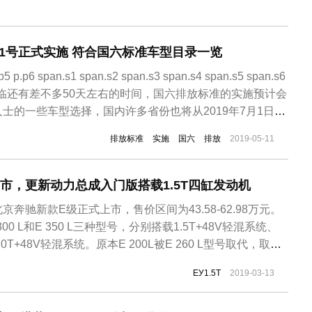
月1号正式实施 符合国六标准车型目录一览
.p5 p.p6 span.s1 span.s2 span.s3 span.s4 span.s5 span.s6
国六”来临还有差不多50天左右的时间，国六排放标准的实施预计会
士的一些车型选择，国内许多省份也将从2019年7月1日正
自2016年底“国六标准”正式公布之后，我国各地汽车企业便开
排放标准
实施
国六
排放
2019-05-11
市，更新动力总成入门版搭载1.5T四缸发动机
奔驰新款E级正式上市，售价区间为43.58-62.98万元。
 300 L和E 350 L三种型号，分别搭载1.5T+48V轻混系统、
0T+48V轻混系统。原本E 200L被E 260 L型号取代，取消
，取而代之的是搭载一套由M264系列1.5T直列四缸发动机与
EУ1.5T
2019-03-13
8V弱混系统，其中发动...