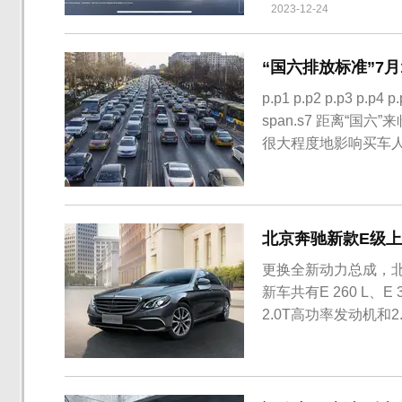
2023-12-24
“国六排放标准”7
p.p1 p.p2 p.p3 p.p4 p
span.s7 距离“
很大程度地影响买车人
式执行“国六标准”，
始改...
北京奔驰新款E级上
更换全新动力总成，北京
新车共有E 260 L、E
2.0T高功率发动机和2.
低功率版2.0T发动机
启动发电一体机组成的4