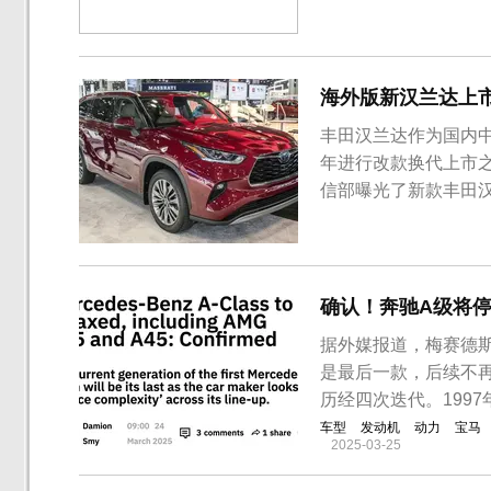
的通知》（环大气〔2
放标准有关事项通告
重型燃气车：自2019年
海外版新汉兰达上
丰田汉兰达作为国内中
年进行改款换代上市
信部曝光了新款丰田汉
行“国六”升级。
确认！奔驰A级将
据外媒报道，梅赛德斯
是最后一款，后续不
历经四次迭代。199
车型
发动机
动力
宝马
2025-03-25