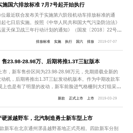
实施国六排放标准 7月7号起开始执行
单位最近联合发布关于实施第六阶段机动车排放标准的通
日起七日后实施。按照《中华人民共和国大气污染防治法》
蓝天保卫战三年行动计划的通知》（国发〔2018〕22号）
展和改革委员会、工业和信息化部等11部委《关于印发
排放标准
实施
执行
国六
排放
2019-07-07
坚战行动计划〉的通知》（环大气〔2018〕179号）有关
国家要求，分区域、分...
3.98-28.98万、后期将推1.3T三缸版本
上市，新车售价区间为23.98-28.98万元，先期搭载全新的
压发动机，后期将推出1.3T三缸发动机版本。作为中期改款车
外观上也是有了明显的改动，新车前脸进气格栅到大灯组采用
，雾灯区域也采用了比较个性化的设计，侧面看，新车也采
新款
正式上市
上市
2019-03-29
尾部型设计也是采用最新家族风格，尾灯造型又很大变化，
。...
产硬派越野车，北汽制造勇士新车型上市
四款新车在北京通州漷县越野基地正式亮相。四款新车分别