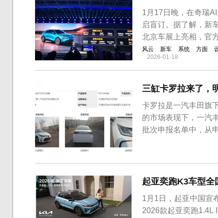
1月17日晚，在奇瑞
启盲订。据了解，新车
北京车展上亮相，官方
风云
新车
系统
方面
2026-01-18
三缸卡罗拉来了，
卡罗拉是一汽丰田旗
的市场表现下，一汽
批次申报名单中，从
依旧基于TNGA平台
看，全新卡罗拉的外
侧的C字型装饰，造型
起亚奕跑K3车型全
1月1日，起亚中国宣
2026款起亚奕跑1.4