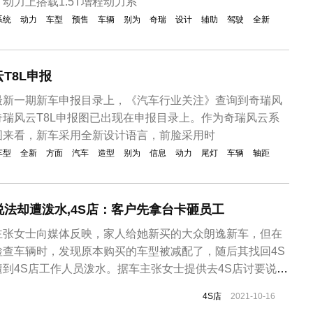
动力上搭载1.5T增程动力系
系统
动力
车型
预售
车辆
别为
奇瑞
设计
辅助
驾驶
全新
T8L申报
最新一期新车申报目录上，《汽车行业关注》查询到奇瑞风
瑞风云T8L申报图已出现在申报目录上。作为奇瑞风云系
图来看，新车采用全新设计语言，前脸采用时
车型
全新
方面
汽车
造型
别为
信息
动力
尾灯
车辆
轴距
法却遭泼水,4S店：客户先拿台卡砸员工
主张女士向媒体反映，家人给她新买的大众朗逸新车，但在
检查车辆时，发现原本购买的车型被减配了，随后其找回4S
到4S店工作人员泼水。据车主张女士提供去4S店讨要说法
，确实有一名人员拿起一个水杯，随后镜头的抖动，剩下只
4S店
2021-10-16
。到底是怎么回事？据张女士称：家人给自己购买了大众朗