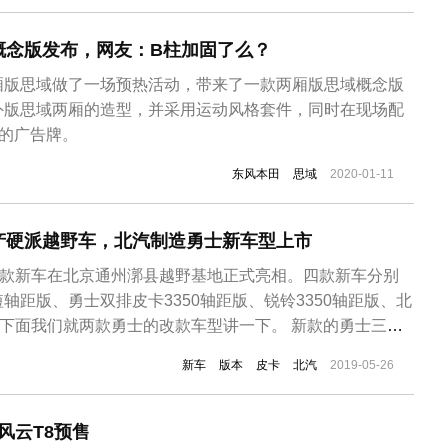
概念版发布，网友：B柱加固了么？
厢版思域做了一场预热活动，带来了一款两厢版思域概念版
外版思域两厢的造型，并采用运动风格套件，同时在现场配
号的广告牌。
东风本田
思域
2020-01-11
产硬派越野车，北汽制造勇士新车型上市
四款新车在北京通州漷县越野基地正式亮相。四款新车分别
轴距版、勇士双排皮卡3350轴距版、锐铃3350轴距版、北
。下面我们就两款勇士的改款车型讲一下。 新款的勇士三门
三门短轴的设计，相比常规的勇士车型特点在车身尺寸和结
新车
版本
皮卡
北汽
2019-05-26
轴距的紧凑车身令该车型拥有更好接近和离去角。动力方面搭
搭配6速...
瑞风云T8预售