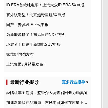
ID.ERA首款纯电车！上汽大众ID.ERA 5X申报
双外观造型！北京越野星钽5X申报
国产！奔驰VLE正式申报
为新能源拼了！东风日产NX7申报
环游者！捷途全新纯电SUV申报
家越07内饰发布
上汽集团7月销量发布！
最新行业报导
更多行业报导
>
缺陷让车主崩溃，监管介入调查召回45万辆奥迪
加速新能源产品布局，东风本田如何在质量下转型？