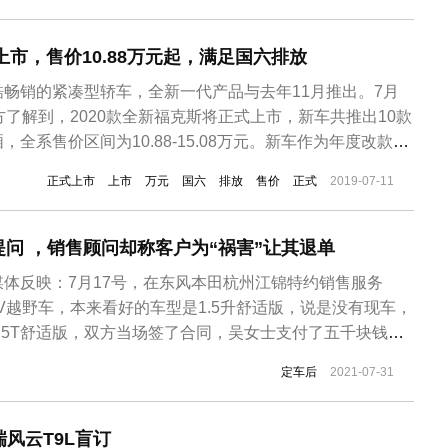
上市，售价10.88万元起，满足国六排放
畅销的紧凑型轿车，全新一代产品与去年11月推出。7月
方了解到，2020款全新福克斯将正式上市，新车共推出10款
全系售价区间为10.88-15.08万元。新车作为年度改款，
外观基本没有变化，不过针对基本款车型进行了升级，加入了
正式上市
上市
万元
国六
排放
售价
正式
2019-07-11
件。这个外观运动套件体现到细节方面包括了黑色蜂窝状前
排...
问 ，销售顾问却称客户为“祸害”让其退单
体反映：7月17号，在东风本田杭州江锦特约销售服务
V越野车，本来看好的车型是1.5升舒适版，说是没有现车，
.5T舒适版，双方当场签了合同，吴女士支付了五千块钱定
来是打算全款的，全款的话，他说优惠两万嘛，分期的话，可
定车后
2021-07-31
两万二，后面我想想我1.5L的舒适版，落地的话大概在十
版呢，并没...
瑞风云T9L盲订