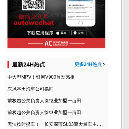
最新24H热点
更多24H热点
>
中大型MPV！银河V900首发亮相
东风本田汽车公司换帅
前极越公关负责人徐继业加盟一亩田
前极越公关负责人徐继业加盟一亩田
无法按时提车！！长安深蓝SL03遭大量车主投诉