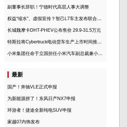
副董事长辞职！宁德时代高层人事大调整
权益“缩水”、虚假宣传？智己L7车主发布联合维权声明
长城魏摩卡DHT-PHEV公布售价 29.9-31.5万元
特斯拉将Cybertruck电动货车生产上市时间推迟到2023年初
小米集团任命于立国担任小米汽车副总裁兼小米汽车北京总部政委
最新
国产！奔驰VLE正式申报
为新能源拼了！东风日产NX7申报
环游者！捷途全新纯电SUV申报
家越07内饰发布