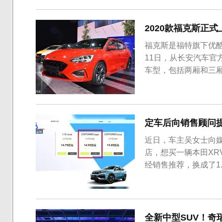
2020款福克斯正式
福克斯是福特旗下优酷
11日，从长安汽车官
车型，包括两厢和三厢，
2020款福克斯车型
更加运动化的外观套
格栅、车身下部包围、双
定车后向销售顾问提
近日，车主吴女士向媒
店，想买一辆本田XR
经销售推荐，换成了1
金。吴女士：“我本
以再优惠一点，优惠了
四万四，这个1.5T舒适
全新中型SUV！奇