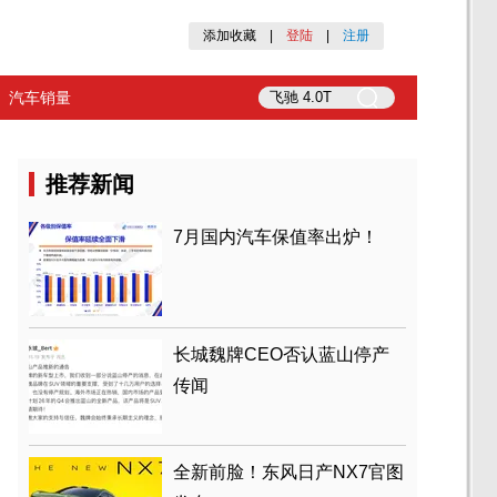
添加收藏
|
登陆
|
注册
汽车销量
推荐新闻
7月国内汽车保值率出炉！
长城魏牌CEO否认蓝山停产
传闻
全新前脸！东风日产NX7官图