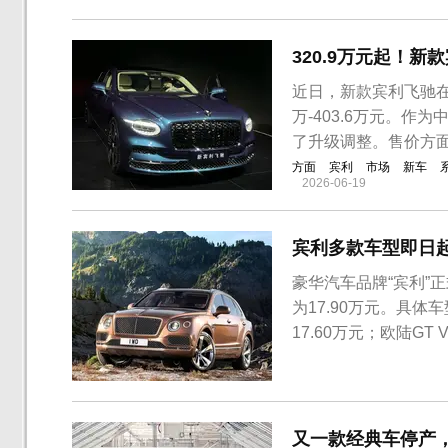
直的车前相得益彰。
款车子型号的长度度，
320.9万元起！
近日，新款宾利飞驰在
万-403.6万元。
了升级调整。售价方面
方面
宾利
市场
新车
2026-06-19
宾利多款车型即日
豪华汽车品牌“宾利”
为17.90万元。具
17.60万元；欧陆GT
上调，现售275.10-3
变，仍售246.20万元
又一款经典车停产，