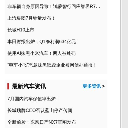
非车辆自身原因导致！鸿蒙智行回应智界R7起火事故
上汽集团7月销量发布！
长城H10上市
丰田财报出炉，Q1净利润634亿元
使用AI抹黑小米汽车！两人被处罚
“电车小飞”恶意抹黑诋毁企业被网信办通报！
最新汽车资讯
更多资讯
>
7月国内汽车保值率出炉！
长城魏牌CEO否认蓝山停产传闻
全新前脸！东风日产NX7官图发布