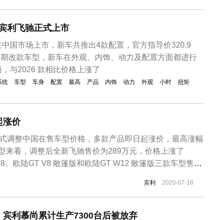
在车身尺寸方面，宾利官方引见新款一代飞驰根本保持了老
长度宽高区别为...
新款宾利飞驰正式上市
中国市场上市，新车共推出4款配置，官方指导价320.9
作为中期改款车型，新车在外观、内饰、动力及配置方面都进行
，与2026 款相比价格上涨了
系统
车型
车身
配置
最高
产品
内饰
动力
外观
小时
扭矩
起涨价
正式调整中国在售车型价格，多款产品即日起涨价，最高涨幅
体车型来看，调整后全新飞驰售价为289万元，价格上涨了
 V8、欧陆GT V8 敞篷版和欧陆GT W12 敞篷版三款车型售价
46.00万元，涨幅在14.20-17.90万元。而新款添越 V8价格不
宾利
2020-07-18
；欧陆GT W12的价格则下调9万元，...
宾利慕尚累计生产7300台后被放弃