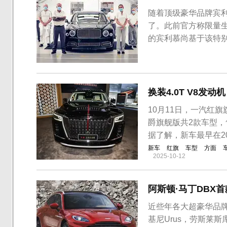
随着顶级豪华品牌宾利
了。此前官方称限量生产
的宾利慕尚基于该特
换装4.0T V8发
10月11日，一汽红
爵旗舰版共2款车型，
据了解，新车最早在2
新车
红旗
车型
方面
2025-10-12
阿斯顿·马丁DBX首
近些年各大超豪华品
基尼Urus，劳斯莱