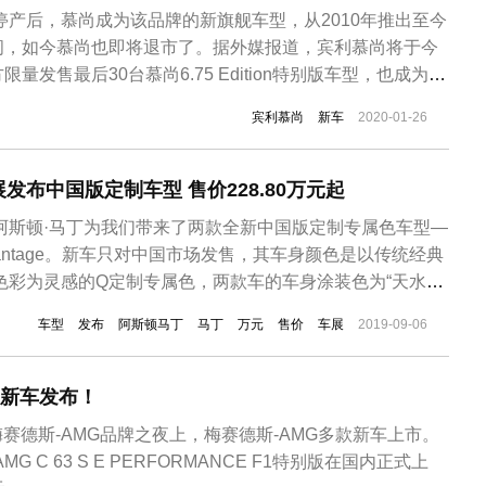
e）停产后，慕尚成为该品牌的新旗舰车型，从2010年推出至今
间，如今慕尚也即将退市了。据外媒报道，宾利慕尚将于今
量发售最后30台慕尚6.75 Edition特别版车型，也成为该
。根据宾利官方介绍，随着慕尚的正式停产，飞驰将成为现
宾利慕尚
新车
2020-01-26
车型。同时，宾利发布了慕尚6.75 Edition特别版官图，
发布中国版定制车型 售价228.80万元起
，阿斯顿·马丁为我们带来了两款全新中国版定制专属色车型—
nte和Vantage。新车只对中国市场发售，其车身颜色是以传统经典
行色彩为灵感的Q定制专属色，两款车的车身涂装色为“天水
除车身涂装外，其余和现款车型差异不大。新车摒弃阿斯顿马
车型
发布
阿斯顿马丁
马丁
万元
售价
车展
2019-09-06
大胆采用粉亮色作为外观色，能够得到更多人群对其品牌的
款新车发布！
年梅赛德斯-AMG品牌之夜上，梅赛德斯-AMG多款新车上市。
 C 63 S E PERFORMANCE F1特别版在国内正式上