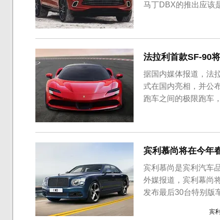
马丁DBX的推出应该
顿·马丁官方宣布DB
机，最大动力输出55
用了经典的家族式语言设
法拉利首款SF-90将
据国内媒体报道，法拉利首
式在国内亮相，并公
跑车之间的极限跑车，
功率达到1000Ps，0-1
由弗拉维奥·曼佐尼和
宾利慕尚将在今年春
宾利慕尚是宾利汽车
外媒报道，宾利幕尚
发布最后30台特别版车型供
此次曝光的特别版车
宾
产后，未来飞驰将顶替