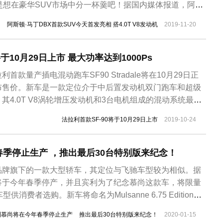
是想在豪华SUV市场中分一杯羹吧！据国内媒体报道，阿斯
X将于今日进行全球首发。该车搭载4.0升双涡轮增压V8发动
阿斯顿·马丁DBX首款SUV今天首发亮相 搭4.0T V8发动机
2019-11-20
0马力，峰值扭矩达到700牛米。阿斯顿·马丁DBX的前脸沿
...
于10月29日上市 最大功率达到1000Ps
款量产插电混动跑车SF90 Stradale将在10月29日正
布售价。新车是一款定位介于中后置发动机双门跑车和超级
其4.0T V8涡轮增压发动机和3台电机组成的混动系统最大
00km/h仅需2.5s，最高车速超过340km/h。SF90 Stradale
法拉利首款SF-90将于10月29日上市
2019-10-24
法拉利设计中心的设计师团队打造。比前悬...
季停止生产 ，推出最后30台特别版来纪念！
品牌旗下的一款大型轿车，其定位与飞驰车型较为相似。据
将于今年春季停产，并且宾利为了纪念慕尚这款车，将限量
消费者选购。新车将命名为Mulsanne 6.75 Edition，
型也将成为最终版车型出售。宾利官方表示：当慕尚车型停
利慕尚将在今年春季停止生产
推出最后30台特别版来纪念！
2020-01-15
慕尚在宾利的位置。此次限量发售的6.75版是在慕尚