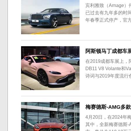
宾利雅致（Arnag
已过去有九年多的时
年春季正式停产，官方限
车系的最终生产版本
阶段宾利轿车系列的旗舰
新车基于慕...
阿斯顿马丁成都车展
在2019成都车展上
DB11 V8 Vola
诗词与2019年度流
蓝”及“珊瑚橘”新车
丁惯用的黑色涂装，
认可与喜爱。选...
梅赛德斯-AMG多
4月20日，在2024
其中，全新梅赛德斯-AMG