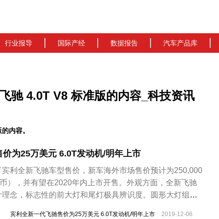
行业报导
国际产经
数据报告
汽车产品库
关飞驰 4.0T V8 标准版的内容_科技资讯
版的内容。
为25万美元 6.0T发动机/明年上市
宾利全新飞驰车型售价，新车海外市场售价预计为250,000
民币），并有望在2020年内上市开售。外观方面，全新飞驰
计理念，标志性的前大灯和尾灯极具辨识度。圆形大灯组采
，新款汽车大大小的直瀑式镀铬前格栅形象规整，与方位垂
宾利全新一代飞驰售价为25万美元 6.0T发动机/明年上市
2019-12-06