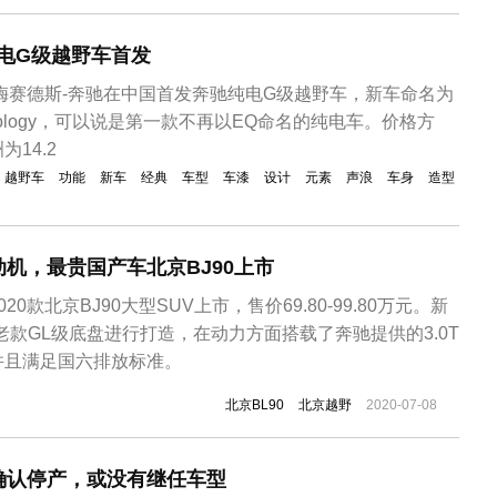
...
电G级越野车首发
，梅赛德斯-奔驰在中国首发奔驰纯电G级越野车，新车命名为
 Technology，可以说是第一款不再以EQ命名的纯电车。价格方
14.2
越野车
功能
新车
经典
车型
车漆
设计
元素
声浪
车身
造型
机，最贵国产车北京BJ90上市
0款北京BJ90大型SUV上市，售价69.80-99.80万元。新
于老款GL级底盘进行打造，在动力方面搭载了奔驰提供的3.0T
，并且满足国六排放标准。
北京BL90
北京越野
2020-07-08
确认停产，或没有继任车型