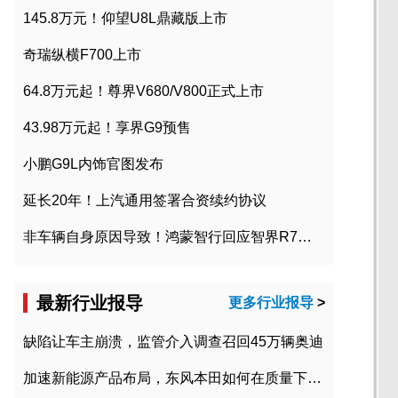
145.8万元！仰望U8L鼎藏版上市
奇瑞纵横F700上市
64.8万元起！尊界V680/V800正式上市
43.98万元起！享界G9预售
小鹏G9L内饰官图发布
延长20年！上汽通用签署合资续约协议
非车辆自身原因导致！鸿蒙智行回应智界R7起火事故
最新行业报导
更多行业报导
>
缺陷让车主崩溃，监管介入调查召回45万辆奥迪
加速新能源产品布局，东风本田如何在质量下转型？