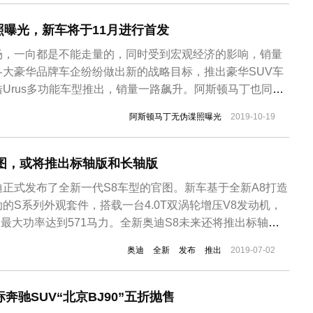
...
曝光，新车将于11月进行首发
场，一向都是不能走量的，同时受到宏观经济的影响，销量
各大豪华品牌车企纷纷做出新的战略目标，推出豪华SUV车
Urus多功能车型推出，销量一路飙升。阿斯顿马丁也同样
SUV，阿斯顿·马丁DBX将于11月20日在国内首发。日前
阿斯顿马丁无伪谍照曝光
2019-10-19
曝光。此前消息显示，新车搭载一台4.0T V8发动机，未来
还提供V12版本车型。 从...
官图，或将推出标轴版和长轴版
正式发布了全新一代S8车型的官图。新车基于全新A8打造
的S系列外观套件，搭载一台4.0T双涡轮增压V8发动机，
，最大功率达到571马力。全新奥迪S8未来还将推出标轴版
外观上新奥迪S8与普通A8车型的主要区别在于前保险杠。
奥迪
全新
发布
推出
2019-07-02
的进气格栅造型更具攻击性，采用S家族独有的银色中网及
多了“S...
奔驰SUV“北京BJ90”五折抛售