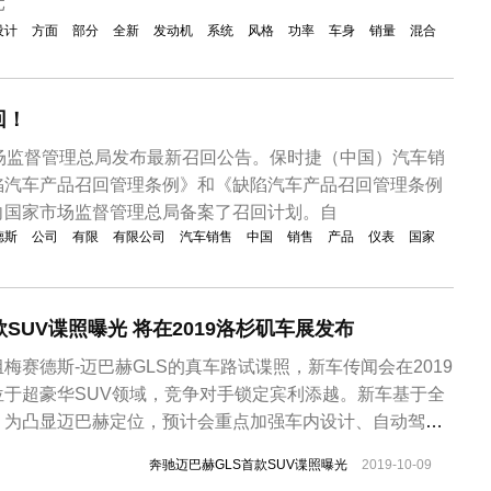
元
设计
方面
部分
全新
发动机
系统
风格
功率
车身
销量
混合
回！
市场监督管理总局发布最新召回公告。保时捷（中国）汽车销
陷汽车产品召回管理条例》和《缺陷汽车产品召回管理条例
向国家市场监督管理总局备案了召回计划。自
德斯
公司
有限
有限公司
汽车销售
中国
销售
产品
仪表
国家
SUV谍照曝光 将在2019洛杉矶车展发布
梅赛德斯-迈巴赫GLS的真车路试谍照，新车传闻会在2019
位于超豪华SUV领域，竞争对手锁定宾利添越。新车基于全
，为凸显迈巴赫定位，预计会重点加强车内设计、自动驾驶
将配备4.0T V8发动机，顶配或提供6.0T V12动力。从外
奔驰迈巴赫GLS首款SUV谍照曝光
2019-10-09
了全新GLS级的设计思路，但中网采用熏黑的直瀑式造