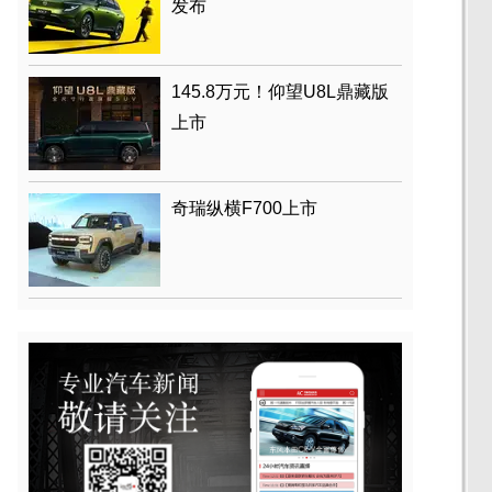
发布
145.8万元！仰望U8L鼎藏版
上市
奇瑞纵横F700上市