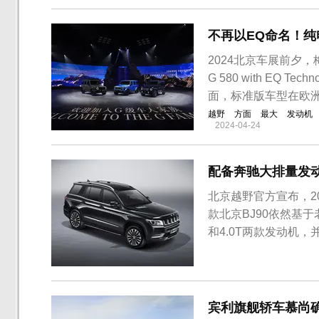
Speed的基础上进行升级
不再以EQ命名！纯
2024北京车展前夕
G 580 with EQ
面，标准版车型在欧洲为
越野
方面
最大
发动机
2024-04-24
配备奔驰大排量发动
北京越野官方宣布，202
款北京BJ90依然基
和4.0T两款发动机
宾利旗舰轿车慕尚