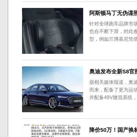
型，预计量产后将更换镀
阿斯顿马丁无伪谍照
针对全球跑车品牌市
也在不断下滑，对此
型，例如兰博基尼凭借
做出改变，推出来首款
该车的无伪装谍照也被
奥迪发布全新S8
据相关媒体报道，奥迪
而来，配备了更为运动
并配备48V微混系统
和长轴版两种车型。 
前脸部分，前脸下方
前杠进气扰流口；前格栅
降价50万！国产换标