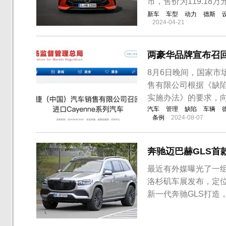
市，售价为119.18万
新车
车型
动力
德斯
2024-04-21
两豪华品牌宣布召
8月6日晚间，国家
售有限公司根据《缺
实施办法》的要求，
汽车
管理
缺陷
车辆
条例
2024-08-07
奔驰迈巴赫GLS首款
最近有外媒曝光了一组
洛杉矶车展发布，定
新一代奔驰GLS打造
技术等。动力方面，新车
形来看，新车基本延续