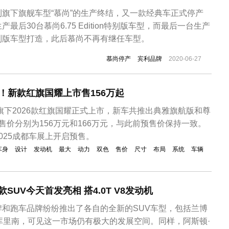
旗下旗舰车型“慕尚”的生产终结，又一款经典车正式停产
最后30台慕尚6.75 Edition特别版车型，而最后一台生产
别版车型打造，此后慕尚不再有继任车型。
慕尚停产
宾利品牌
2020-06-27
动机！新款红旗国耀上市售156万起
旗旗下2026款红旗国耀正式上市，新车共推出典雅旗航版和尊
售价分别为156万元和166万元，与此前预售价保持一致。
025成都车展上开启预售。
车身
设计
发动机
最大
动力
双色
售价
尺寸
布局
系统
车辆
款SUV今天首发亮相 搭4.0T V8发动机
牌和跑车品牌纷纷推出了各自的全新的SUV车型，包括兰博
斯库里南，可见这一市场仍有极大的发展空间。同样，阿斯顿·