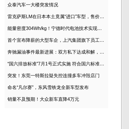
众泰汽车一大楼突发情况
雷克萨斯LM在日本本土竟属“进口”车型，售价2580万日元
能量密度304Wh/kg！宁德时代电池技术实现突破
首个宣布降薪的大型车企，上汽集团旗下员工降薪文件曝光
奔驰漏油事件最新进展：双方私下达成和解，工商已介入调查
“国六排放标准”7月1号正式实施 符合国六标准车型目录一览
突发！东莞一特斯拉疑失控连撞多车冲毁店门
命名“凡尔赛”，东风雪铁龙全新车型发布
销量不及预期！大众新车直降4万元