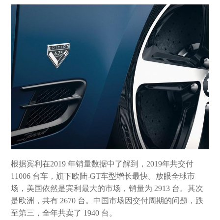
根据宾利在2019 年销量数据中了解到，2019年共交付
11006 台车，旗下欧陆-GT车型增长最快。放眼全球市
场，美国依然是宾利最大的市场，销量为 2913 台。其次
是欧洲，共有 2670 台。中国市场因交付周期的问题，跌
至第三，全年共卖了 1940 台。