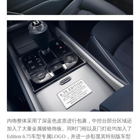
内饰整体采用了深蓝色皮质进行包裹，中控台部分区域还
加入了大量金属镀铬饰板。同时门框以及门灯处均加入了
Edition 6.75车型专属LOGO，并进一步彰显其特别版车型