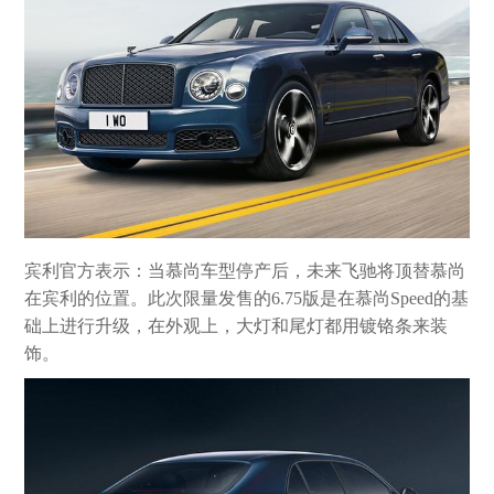
宾利官方表示：当慕尚车型停产后，未来飞驰将顶替慕尚
在宾利的位置。此次限量发售的6.75版是在慕尚Speed的基
础上进行升级，在外观上，大灯和尾灯都用镀铬条来装
饰。