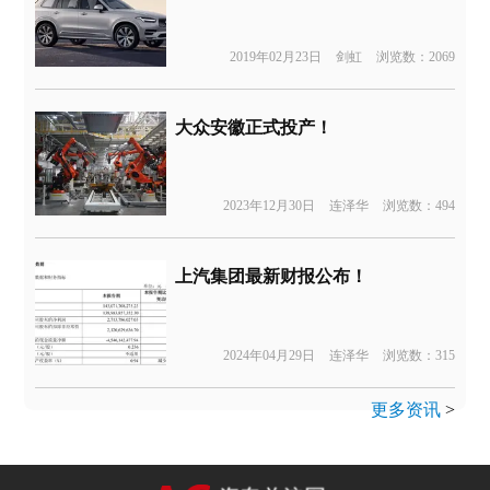
2019年02月23日
剑虹
浏览数：2069
大众安徽正式投产！
2023年12月30日
连泽华
浏览数：494
上汽集团最新财报公布！
2024年04月29日
连泽华
浏览数：315
更多资讯
>