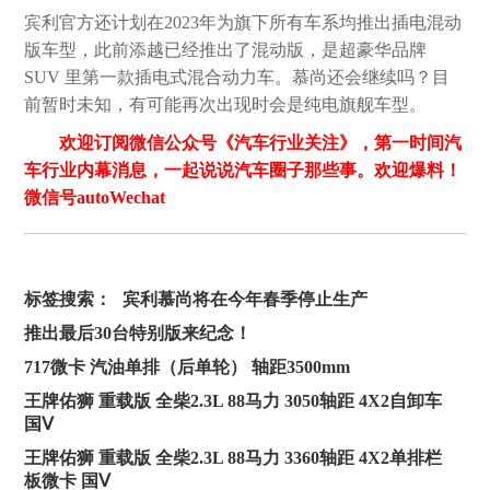
宾利官方还计划在2023年为旗下所有车系均推出插电混动
版车型，此前添越已经推出了混动版，是超豪华品牌
SUV 里第一款插电式混合动力车。慕尚还会继续吗？目
前暂时未知，有可能再次出现时会是纯电旗舰车型。
欢迎订阅微信公众号《汽车行业关注》，第一时间汽
车行业内幕消息，一起说说汽车圈子那些事。欢迎爆料！
微信号autoWechat
标签搜索：
宾利慕尚将在今年春季停止生产
推出最后30台特别版来纪念！
717微卡 汽油单排（后单轮） 轴距3500mm
王牌佑狮 重载版 全柴2.3L 88马力 3050轴距 4X2自卸车
国Ⅴ
王牌佑狮 重载版 全柴2.3L 88马力 3360轴距 4X2单排栏
板微卡 国Ⅴ