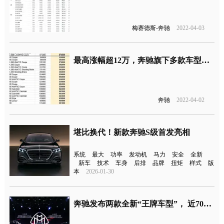
梅赛德斯-奔驰
2022-04-03
最高涨幅超12万，奔驰旗下多款车型涨价
奔驰
2022-04-02
堪比换代！新款奔驰S级首发亮相
系统
最大
功率
发动机
马力
安全
全新
新车
技术
车身
后排
品牌
扭矩
样式
版
本
2026-01-30
奔驰发布两款全新“王牌车型”， 近70%车主都在中国