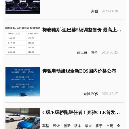
奔驰
2020-11-20
梅赛德斯-迈巴赫S级调整售价 最高上涨到10万
迈巴赫
售价
2019-06-25
奔驰电动旗舰全新EQS国内价格公布
奔驰 EQS
2021-12-17
C级/E级轿跑继任者！奔驰CLE首发亮相
车型
设计
德斯
版本
最大
将于
市场
全