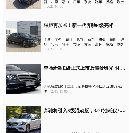
新
功率
动力
用车
系统
跑车
风格
欧洲
2023-07-06
轴距再加长！新一代奔驰E级亮相
全新
车型
设计
长轴
新车
格栅
轴距
造
型
宝马
将于
市场
方面
高分
德斯
别为
2023-10-16
奔驰新款E级正式上市及售价曝光 44.28-62.38万元起步
奔驰新款E级正式上市及售价曝光 44.28-62.38万元起
步
2019-11-05
奔驰将引入S级混动版，3.0T油耗仅2.1升