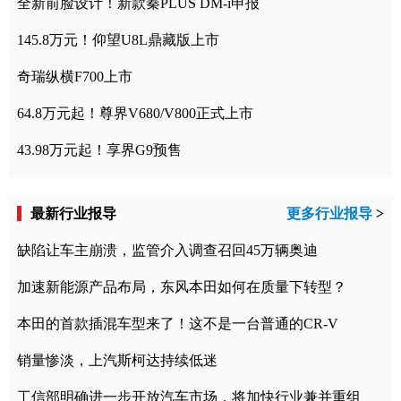
全新前脸设计！新款秦PLUS DM-i申报
145.8万元！仰望U8L鼎藏版上市
奇瑞纵横F700上市
64.8万元起！尊界V680/V800正式上市
43.98万元起！享界G9预售
最新行业报导
更多行业报导
>
缺陷让车主崩溃，监管介入调查召回45万辆奥迪
加速新能源产品布局，东风本田如何在质量下转型？
本田的首款插混车型来了！这不是一台普通的CR-V
销量惨淡，上汽斯柯达持续低迷
工信部明确进一步开放汽车市场，将加快行业兼并重组