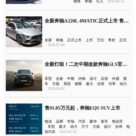
销售
奔驰
引入
2019-06-22
全新奔驰A220L 4MATIC正式上市 售价为29.98万元起
全新
奔驰
正式上市
上市
万元
售价
正式
2019-07-08
全新灯组！二次中期改款奔驰GLS官图发布
车型
全新
中期
内饰
设计
后排
外观
新
车
方面
系统
德斯
最大
仪表
功率
动力
2026-04-02
售91.05万元起，奔驰EQS SUV上市
电动
品牌
市场
汽车
豪华
新车
电动车
车型
最大
动力
尺寸
方面
设计
全球
电
动汽车
2023-02-22