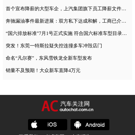
首个宣布降薪的大型车企，上汽集团旗下员工降薪文件曝光
奔驰漏油事件最新进展：双方私下达成和解，工商已介入调查
“国六排放标准”7月1号正式实施 符合国六标准车型目录一览
突发！东莞一特斯拉疑失控连撞多车冲毁店门
命名“凡尔赛”，东风雪铁龙全新车型发布
销量不及预期！大众新车直降4万元