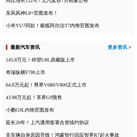
同比增长122%！北汽蓝谷7月销量公布
东风风神L8+官图发布！
小米YU7同款！极狐阿尔法T7内饰官图发布
最新汽车资讯
更多资讯
>
145.8万元！仰望U8L鼎藏版上市
奇瑞纵横F700上市
64.8万元起！尊界V680/V800正式上市
43.98万元起！享界G9预售
小鹏G9L内饰官图发布
延长20年！上汽通用签署合资续约协议
非车辆自身原因导致！鸿蒙智行回应智界R7起火事故