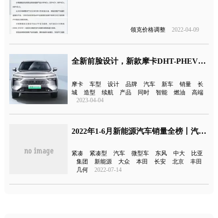
领克价格调整
2022-04-09
全新前脸设计，新款摩卡DHT-PHEV官图发布
摩卡
车型
设计
品牌
汽车
新车
销量
长
城
造型
续航
产品
同时
智能
燃油
高端
2023-04-04
2022年1-6月新能源汽车销量全榜丨汽车行业关注
紧凑
紧凑型
汽车
微型车
东风
中大
比亚
集团
新能源
大众
本田
长安
北京
丰田
几何
2022-07-14