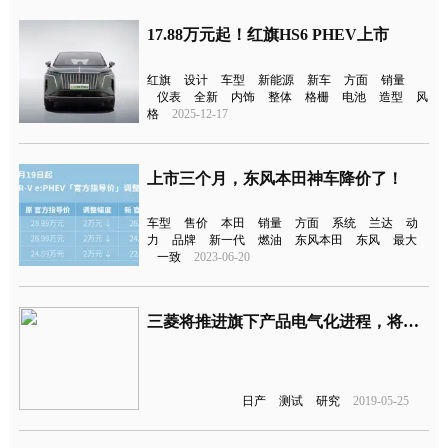
17.88万元起！红旗HS6 PHEV上市
红旗
设计
车型
新能源
新车
方面
销量
仪表
全新
内饰
整体
格栅
电池
造型
风
格
2025-12-17
上市三个月，东风本田神车降价了！
车型
售价
本田
销量
方面
系统
兰达
动
力
品牌
新一代
燃油
东风本田
东风
最大
一致
2023-06-20
三菱将推进旗下产品电气化进程，将推出新欧蓝德PHEV/奕歌PHEV等插电车型
日产
测试
研究
2019-05-25