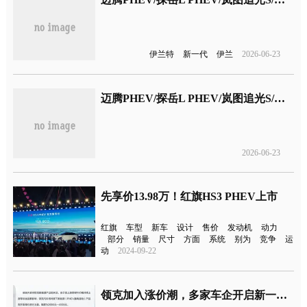
伊兰特
新一代
伊兰
2026-06-23
迈腾PHEV/探岳L PHEV/岚图追光S/尊界V800
2026-06-23
先享价13.98万！红旗HS3 PHEV上市 ​​​
红旗
车型
新车
设计
售价
发动机
动力
部分
销量
尺寸
方面
系统
别为
竞争
运
动
2024-09-22
领克加入涨价潮，多家车企开启新一轮涨价