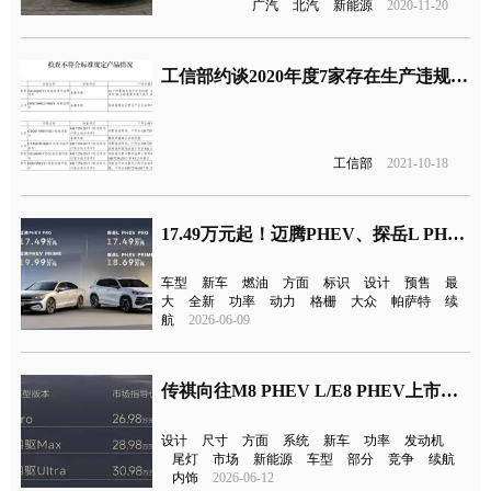
广汽
北汽
新能源
2020-11-20
工信部约谈2020年度7家存在生产违规新能源车企
工信部
2021-10-18
17.49万元起！迈腾PHEV、探岳L PHEV预售
车型
新车
燃油
方面
标识
设计
预售
最
大
全新
功率
动力
格栅
大众
帕萨特
续
航
2026-06-09
传祺向往M8 PHEV L/E8 PHEV上市！18.98万元起
设计
尺寸
方面
系统
新车
功率
发动机
尾灯
市场
新能源
车型
部分
竞争
续航
内饰
2026-06-12