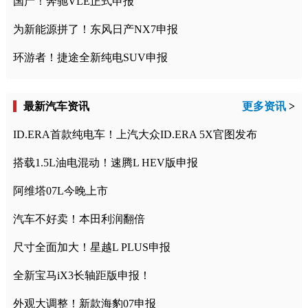
国产！奔驰VLE正式申报
为新能源拼了！东风日产NX7申报
环游者！捷途全新纯电SUV申报
最新汽车资讯
更多资讯
>
ID.ERA首款纯电车！上汽大众ID.ERA 5X官图发布
搭载1.5L油电混动！速腾L HEV版申报
阿维塔07L今晚上市
汽车不好卖！本田利润翻倍
尺寸全面加大！星越L PLUS申报
全新宝马iX3长轴距版申报！
外观大调整！新款海豹07申报