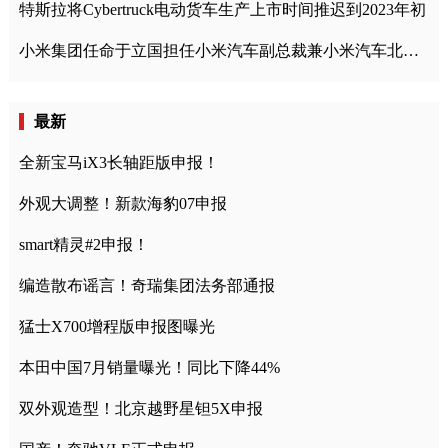
特斯拉将Cybertruck电动货车生产上市时间推迟到2023年初
小米集团任命于立国担任小米汽车副总裁兼小米汽车北京总部政委
最新
全新宝马iX3长轴距版申报！
外观大调整！新款海豹07申报
smart精灵#2申报！
编造散布谣言！奇瑞集团法务部通报
猛士X700增程版申报图曝光
本田中国7月销量曝光！同比下降44%
双外观造型！北京越野星钽5X申报