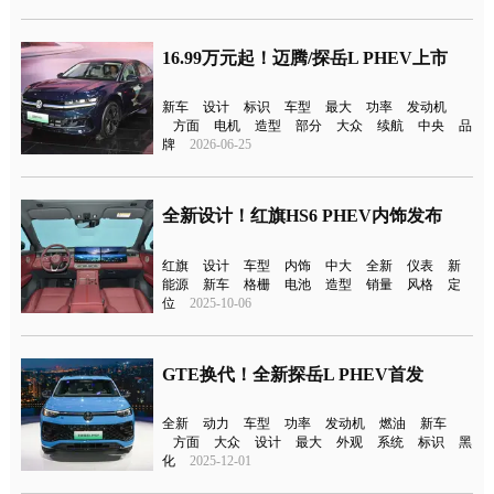
16.99万元起！迈腾/探岳L PHEV上市
新车
设计
标识
车型
最大
功率
发动机
方面
电机
造型
部分
大众
续航
中央
品
牌
2026-06-25
全新设计！红旗HS6 PHEV内饰发布
红旗
设计
车型
内饰
中大
全新
仪表
新
能源
新车
格栅
电池
造型
销量
风格
定
位
2025-10-06
GTE换代！全新探岳L PHEV首发
全新
动力
车型
功率
发动机
燃油
新车
方面
大众
设计
最大
外观
系统
标识
黑
化
2025-12-01