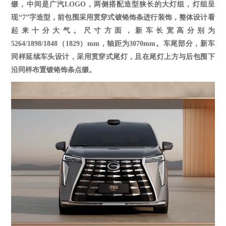
缀，
中间是广汽
LOGO，
两侧搭配造型狭长的大灯组，灯组呈
现
“7”字造型，前包围采用贯穿式镀铬饰条进行装饰，
整体设计看
起来十分大气
。尺寸方面，
新车
长宽高分别为
5264/1898/1848（1829）mm，轴距为3070mm。
车尾部分，新车
同样延续车头设计，采用
贯穿式
尾灯
，且在尾灯上方与后包围下
沿同样布置镀铬饰条点缀。