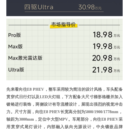
先来看向往
E8 PHEV，
整车
采用
较为简洁的设计风格，车头配备
贯穿式日行灯以及
LED大灯组，下方配备大尺寸梯形格栅并加入
镀铬进行装饰，两侧设计有导流槽设计，展现出强烈的视觉冲击
力。
尺寸方面，
向往
E8 PHEV长宽高分别为5000/1900/1778mm，
轴距为3000mm
，定位中大型
MPV。车尾部分，向往E8 PHEV采
用贯穿式尾灯设计，内部融入纵向光源设计，中央镶嵌品牌