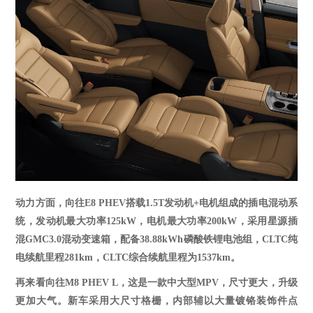
动力方面，
向往
E8 PHEV
搭载
1.5T发动机+电机组成的插电混动系
统，发动机最大功率125kW，电机最大功率200kW，采用星源插
混GMC3.0混动变速箱，配备38.88kWh磷酸铁锂电池组，CLTC纯
电续航里程281km，CLTC综合续航里程为1537km。
再来看
向往
M8 PHEV L
，这是一款中大型
MPV，尺寸更大，升级
更加大气。新车采用大尺寸格栅，
内部辅以大量镀铬装饰件点