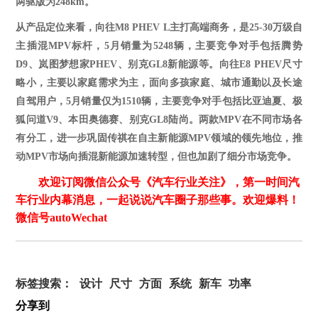
两驱版为248km。
从产品定位来看，
向往
M8 PHEV L主打高端商务，是
25-30
万级自
主插混
MPV标杆，
5月销量为5248辆，主要竞争对手包括
腾势
D9、岚图梦想家PHEV、别克GL8新能源
等
。
向往
E8 PHEV
尺寸
略小，主要以家庭需求为主，
面向多孩家庭、城市通勤
以及
长途
自驾用户
，
5月销量仅为1510辆，主要竞争对手包括
比亚迪夏、极
狐问道
V9、本田奥德赛、别克GL8陆尚。
两款
MPV在不同市场各
有分工，
进一步巩固传祺在自主新能源
MPV领域的领先地位，推
动MPV市场向插混新能源加速转型，
但也
加剧了细分市场竞争。
欢迎订阅微信公众号《汽车行业关注》，第一时间汽
车行业内幕消息，一起说说汽车圈子那些事。欢迎爆料！
微信号autoWechat
标签搜索：
设计
尺寸
方面
系统
新车
功率
分享到