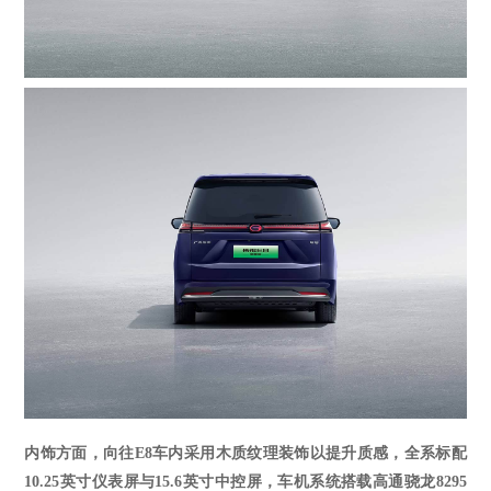
内饰方面，向往
E8
车内采用
木质纹理装饰
以提升质感
，全系标配
10.25英寸仪表屏与15.6英寸中控屏
，
车机系统搭载高通骁龙
8295