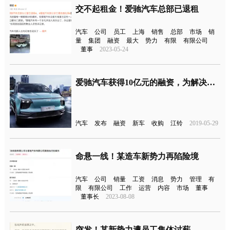
交不起租金！爱驰汽车总部已退租
汽车
公司
员工
上海
销售
总部
市场
销
量
集团
融资
最大
势力
有限
有限公司
董事
2023-05-24
爱驰汽车获得10亿元的融资，为解决新车发布收购江铃
汽车
发布
融资
新车
收购
江铃
2019-05-29
命悬一线！某造车新势力再陷险境
汽车
公司
销量
工资
消息
势力
管理
有
限
有限公司
工作
运营
内容
市场
董事
董事长
2023-08-08
突发！某新势力遭员工集体讨薪