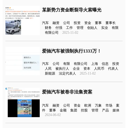
某新势力资金断裂导火索曝光
汽车
融资
公司
投资
资金
董事
董事长
财务
付强
工作
管理
创始人
实业
有限
有限公司
2025-11-02
爱驰汽车被强制执行1333万！
汽车
公司
有限
有限公司
上海
信息
投资
人民
被执行人
企业
资本
人民币
代表人
新能源
法定代表人
2025-11-02
爱驰汽车被卷非法集资案
汽车
融资
公司
资金
欧洲
万象
市场
案
件
董事
金额
集团
控股
管理
产品
媒体
2024-06-02