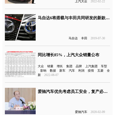
上汽大众
2022-02-22
马自达6将搭载与丰田共同研发的新款发动机
马自达
丰田
2019-07-30
同比增长85%，上汽大众销量公布
大众
销量
增长
集团
品牌
上汽集团
车型
影响
数据
新车
汽车
利润
疫情
五菱
全
新
2022-08-07
爱驰汽车优先考虑员工安全，复产必须待疫情得到控制
爱驰汽车
2020-02-09