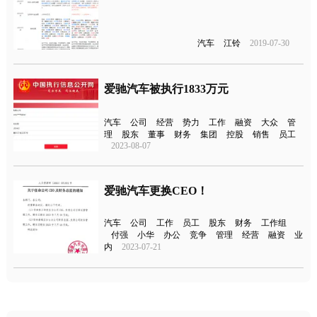
汽车
江铃
2019-07-30
爱驰汽车被执行1833万元
汽车
公司
经营
势力
工作
融资
大众
管
理
股东
董事
财务
集团
控股
销售
员工
2023-08-07
爱驰汽车更换CEO！
汽车
公司
工作
员工
股东
财务
工作组
付强
小华
办公
竞争
管理
经营
融资
业
内
2023-07-21