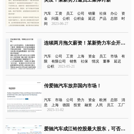
汽车
工资
员工
公司
销量
社保
办公
资
金
问题
公积
公积金
延迟
产品
总部
时
间
2023-06-27
连续两月拖欠薪资！某新势力车企开通员工自费交社保
汽车
公司
工资
上海
资金
员工
市场
有
限
有限公司
销售
社保
情况
董事
延迟
公积
2023-05-21
传爱驰汽车放弃国内市场！
汽车
市场
公司
势力
资金
欧洲
总部
消
息
上海
德国
投资
融资
人民
员工
工厂
2025-11-02
爱驰汽车成江铃控股最大股东，可否实现双赢？