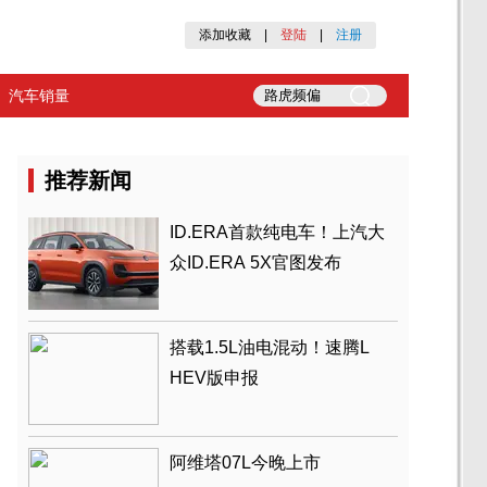
添加收藏
|
登陆
|
注册
汽车销量
推荐新闻
ID.ERA首款纯电车！上汽大
众ID.ERA 5X官图发布
搭载1.5L油电混动！速腾L
HEV版申报
阿维塔07L今晚上市