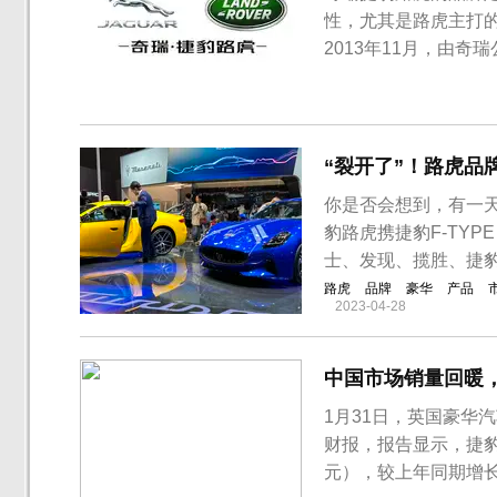
性，尤其是路虎主打
2013年11月，由
豹路虎的国产化进程加
2016年，奇瑞捷豹路
豹路虎的销量进一步攀升
“裂开了”！路虎品
你是否会想到，有一天
豹路虎携捷豹F-TYP
士、发现、揽胜、捷
路虎
品牌
豪华
产品
2023-04-28
中国市场销量回暖，
1月31日，英国豪华汽
财报，报告显示，捷豹
元），较上年同期增长5