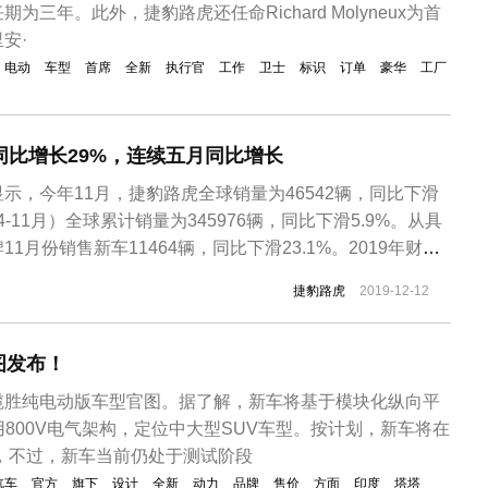
为三年。此外，捷豹路虎还任命Richard Molyneux为首
安·
电动
车型
首席
全新
执行官
工作
卫士
标识
订单
豪华
工厂
同比增长29%，连续五月同比增长
示，今年11月，捷豹路虎全球销量为46542辆，同比下滑
（4-11月）全球累计销量为345976辆，同比下滑5.9%。从具
1月份销售新车11464辆，同比下滑23.1%。2019年财年
，同比下滑13.8%；路虎品牌11月销售新车35078辆，同比增
捷豹路虎
2019-12-12
月累计销量为247043辆，同比下滑2...
图发布！
揽胜纯电动版车型官图。据了解，新车将基于模块化纵向平
用800V电气架构，定位中大型SUV车型。按计划，新车将在
布，不过，新车当前仍处于测试阶段
汽车
官方
旗下
设计
全新
动力
品牌
售价
方面
印度
塔塔