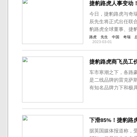
捷豹路虎人事变动！
今日，捷豹路虎与奇瑞
辰先生将正式出任联合
豹路虎全球董事、捷豹
路虎
先生
中国
奇瑞
2023-03-01
捷豹路虎商飞员工价
车市寒潮之下，各路豪
是二线品牌的雷克萨
有知名品牌力下和极
份关于捷豹路虎内部员
折扣后的员工内购折扣
型，进口车型的折扣相
下滑85%！捷豹路
据英国媒体报道称，