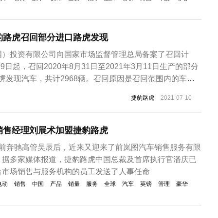
豹路虎召回部分进口路虎发现
国）投资有限公司向国家市场监督管理总局备案了召回计
9日起，召回2020年8月31日至2021年3月11日生产的部分
款路虎发现汽车，共计2968辆。召回原因是召回范围内的车辆
问题，蓄电池接地螺栓与车身面板未形成足够的物理接触面
捷豹路虎
2021-07-10
电池接地螺栓与车身面板接地不良。极端情况下可能出现车
法...
销售经理刘展术加盟捷豹路虎
来前奔驰高管吴辰后，近来又迎来了前岚图汽车销售服务有限
。据多家媒体报道，捷豹路虎中国总裁及首席执行官潘庆已
合市场销售与服务机构的员工发送了人事任命
电动
销售
中国
产品
销量
服务
全球
汽车
英镑
管理
豪华