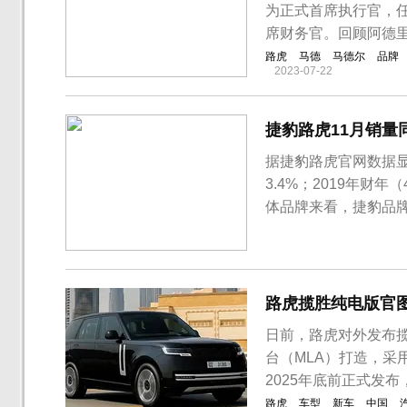
为正式首席执行官，任期
席财务官。回顾阿德里
路虎
马德
马德尔
品牌
2023-07-22
捷豹路虎11月销量
据捷豹路虎官网数据显
3.4%；2019年财年
体品牌来看，捷豹品牌1
累计销量为98933辆
长5.5%。2019年财年
路虎揽胜纯电版官
日前，路虎对外发布
台（MLA）打造，采
2025年底前正式发
路虎
车型
新车
中国