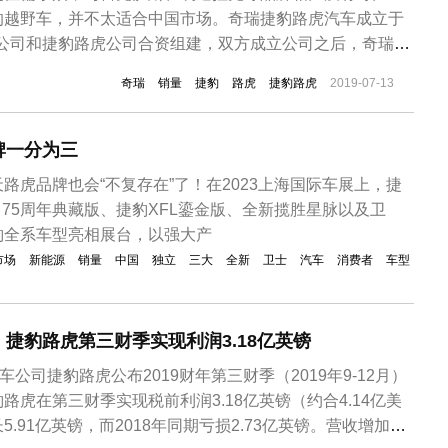
的越野车，并不太适合中国市场。奇瑞捷豹路虎汽车成立于
奇瑞公司和捷豹路虎公司合资组建，双方成立公司之后，奇瑞捷
快。与2014年10月正式投产，2015年推出首款国产车。到
奇瑞
销量
捷豹
路虎
捷豹路虎
2019-07-13
虎全年销量达到6.3万，实际盈利201亿元。2017年，奇瑞捷
...
牌一分为三
路虎品牌也会“不复存在”了！在2023上海国际车展上，捷
E 75周年典藏版、捷豹XFL鎏金版、全新揽胜星脉以及卫
豹全系车型亮相展台，以强大产
市场
新能源
销量
中国
独立
三大
全新
卫士
汽车
消费者
车型
捷豹路虎第三财季实现利润3.18亿英镑
车公司捷豹路虎公布2019财年第三财季（2019年9-12月）
路虎在第三财季实现税前利润3.18亿英镑（约合4.14亿美
.91亿英镑，而2018年同期亏损2.73亿英镑。营收增加