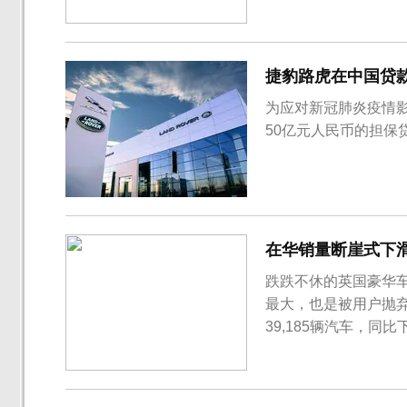
2.8%至64亿英镑约
续的业务运营变革，
仍然面临...
捷豹路虎在中国贷款
为应对新冠肺炎疫情
50亿元人民币的担保
在华销量断崖式下滑
跌跌不休的英国豪华
最大，也是被用户抛
39,185辆汽车，同
198,101辆，同比下
3.9%；路虎品牌累计
虎在英...