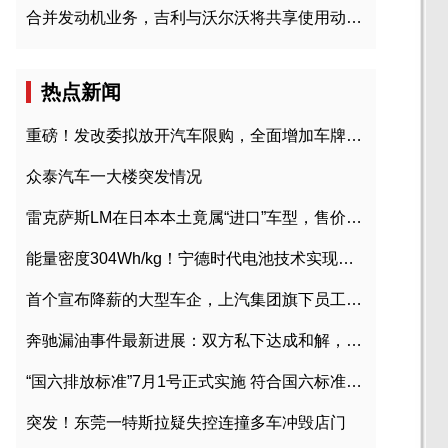
合并发动机业务，吉利与沃尔沃将共享使用动力总成
热点新闻
重磅！发改委拟放开汽车限购，全面增加车牌指标
众泰汽车一大楼突发情况
雷克萨斯LM在日本本土竟属“进口”车型，售价2580万日元
能量密度304Wh/kg！宁德时代电池技术实现突破
首个宣布降薪的大型车企，上汽集团旗下员工降薪文件曝光
奔驰漏油事件最新进展：双方私下达成和解，工商已介入调查
“国六排放标准”7月1号正式实施 符合国六标准车型目录一览
突发！东莞一特斯拉疑失控连撞多车冲毁店门