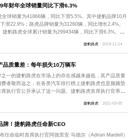
9年财年全球销量同比下滑6.3%
全球销量为41866辆，同比下滑5.5%。其中捷豹品牌10月
下滑22.9%；路虎品牌销量为31260辆，同比增长2.4%。
月）捷豹路虎全球累计销量为299434辆，同比下滑6.3%。其
量为87469辆，同比下滑12.4%；路虎品牌全球累计销量为
捷豹路虎
2019-11-14
3.6%。受英国脱欧以及市场环境，自201...
产品质量差：每年损失10万辆车
牌之一的捷豹路虎在市场上的存在感越来越低，其产品质量
消费者敬而远之，在各类汽车排行榜上捷豹路虎也是频频垫
首席执行官公开承认了这一问题。捷豹路虎首席执行官蒂埃
y Bollore)表示，“因为消费者对产品质量有所顾虑，捷豹路虎每
捷豹路虎
2021-03-05
量。” 不久前，美国市场研究公司J.D.Power公布《2021
动品牌！捷豹路虎任命新CEO
任命临时首席执行官阿德里安·马德尔（Adrian Mardell）