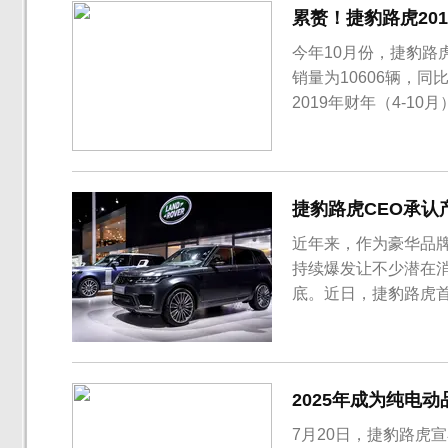
累赘！捷豹路虎201
今年10月份，捷豹路虎
销量为10606辆，同比
2019年财年（4-10
中捷豹品牌全球累计销
211965辆，同比下滑
捷豹路虎CEO承认
近年来，作为豪华品
持续爆发让不少潜在
底。近日，捷豹路虎
里·博洛尔(Thierr
年损失了超过10万辆的销
年度美国汽...
2025年成为纯电
7月20日，捷豹路虎宣布