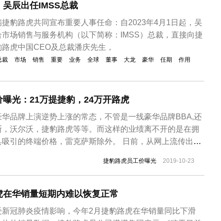
吴辰出任IMSS总裁
捷豹路虎共同宣布重要人事任命：自2023年4月1日起，吴
市场销售与服务机构（以下简称：IMSS）总裁，直接向捷
路虎中国CEO及总裁潘庆先生，
总裁
市场
销售
重要
业务
全球
董事
大龙
豪华
任期
作用
曝光：21万提捷豹，24万开路虎
华品牌上演逆势上涨的常态，不管是一线豪华品牌BBA,还
斯，沃尔沃，捷豹路虎等等。而这样的业绩离不开的是在拥
具吸引的终端价格，雷克萨斯除外。 日前，从网上流传出一
工价的文件，捷豹路虎捷豹XEL、路虎神行等部分车型的
捷豹路虎员工价曝光
2019-10-23
均在30%左右，甚至有的高达37%。其中，相对于国产车
对较低，像路虎揽胜...
虎在华销量短期内难以恢复正常
受新冠肺炎疫情影响，今年2月捷豹路虎在华销量同比下滑