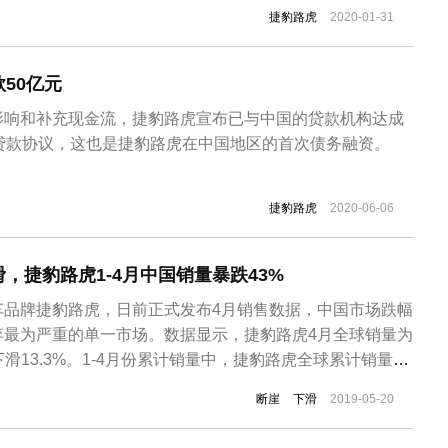
合（83亿美元）。捷豹路虎全球CEO施韦德表示：“得益于持
捷豹路虎
2020-01-31
捷豹路虎持续达成营收与盈利的双增长。虽然汽车市场整体
50亿元
影响和补充现金流，捷豹路虎宣布已与中国的贷款机构达成
贷款协议，这也是捷豹路虎在中国地区的首次债务融资。
捷豹路虎
2020-06-06
，捷豹路虎1-4月中国销量暴跌43%
车品牌捷豹路虎，日前正式发布4月销售数据，中国市场跌幅
弃最为严重的单一市场。数据显示，捷豹路虎4月全球销量为
比下滑13.3%。1-4月份累计销量中，捷豹路虎全球累计销量为
滑9.1%，其中捷豹品牌累计销量为60,758辆，同比下滑
断崖
下滑
2019-05-20
销量为137,343辆，同比下滑11.2%。分地区来看，捷豹路