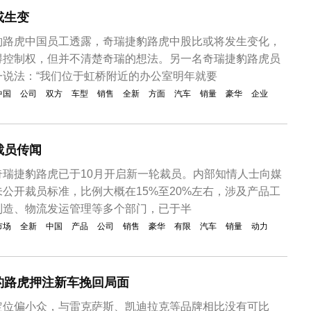
或生变
豹路虎中国员工透露，奇瑞捷豹路虎中股比或将发生变化，
得控制权，但并不清楚奇瑞的想法。另一名奇瑞捷豹路虎员
一说法：“我们位于虹桥附近的办公室明年就要
中国
公司
双方
车型
销售
全新
方面
汽车
销量
豪华
企业
裁员传闻
奇瑞捷豹路虎已于10月开启新一轮裁员。内部知情人士向媒
公开裁员标准，比例大概在15%至20%左右，涉及产品工
制造、物流发运管理等多个部门，已于半
市场
全新
中国
产品
公司
销售
豪华
有限
汽车
销量
动力
豹路虎押注新车挽回局面
定位偏小众，与雷克萨斯、凯迪拉克等品牌相比没有可比