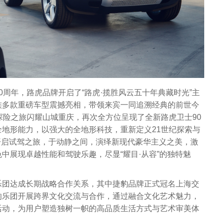
0周年，路虎品牌开启了“路虎·揽胜风云五十年典藏时光”主
族多款重磅车型震撼亮相，带领来宾一同追溯经典的前世今
探险之旅闪耀山城重庆，再次全方位呈现了全新路虎卫士90
地形能力，以强大的全地形科技，重新定义21世纪探索与
开启试驾之旅，于动静之间，演绎新现代豪华主义之美，激
中展现卓越性能和驾驶乐趣，尽显“耀目·从容”的独特魅
乐团达成长期战略合作关系，其中捷豹品牌正式冠名上海交
响乐团开展跨界文化交流与合作，通过融合文化艺术魅力，
活动，为用户塑造独树一帜的高品质生活方式与艺术审美体