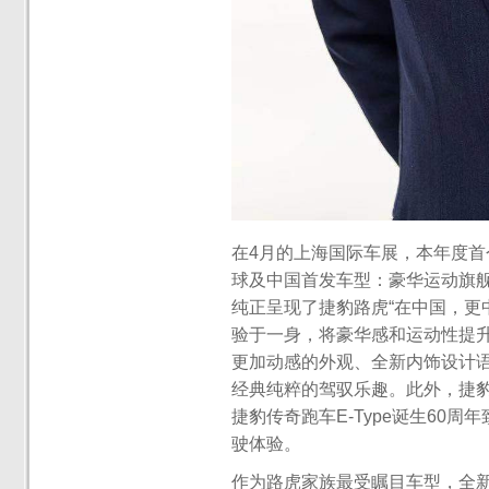
在4月的上海国际车展，本年度
球及中国首发车型：豪华运动旗舰
纯正呈现了捷豹路虎“在中国，更
验于一身，将豪华感和运动性提升
更加动感的外观、全新内饰设计
经典纯粹的驾驭乐趣。此外，捷豹还
捷豹传奇跑车E-Type诞生60
驶体验。
作为路虎家族最受瞩目车型，全新路