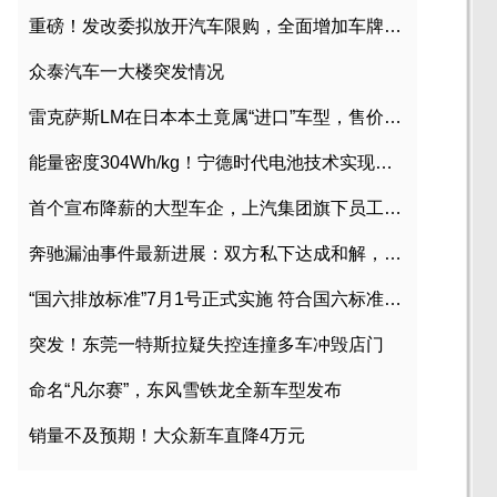
重磅！发改委拟放开汽车限购，全面增加车牌指标
众泰汽车一大楼突发情况
雷克萨斯LM在日本本土竟属“进口”车型，售价2580万日元
能量密度304Wh/kg！宁德时代电池技术实现突破
首个宣布降薪的大型车企，上汽集团旗下员工降薪文件曝光
奔驰漏油事件最新进展：双方私下达成和解，工商已介入调查
“国六排放标准”7月1号正式实施 符合国六标准车型目录一览
突发！东莞一特斯拉疑失控连撞多车冲毁店门
命名“凡尔赛”，东风雪铁龙全新车型发布
销量不及预期！大众新车直降4万元