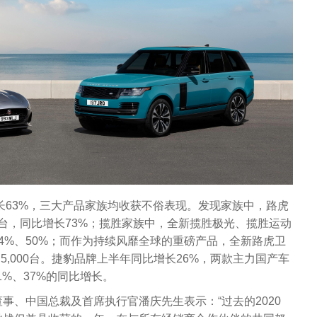
增长63%，三大产品家族均收获不俗表现。发现家族中，路虎
743台，同比增长73%；揽胜家族中，全新揽胜极光、揽胜运动
44%、50%；而作为持续风靡全球的重磅产品，全新路虎卫
近5,000台。捷豹品牌上半年同比增长26%，两款主力国产车
1%、37%的同比增长。
事、中国总裁及首席执行官潘庆先生表示：“过去的2020