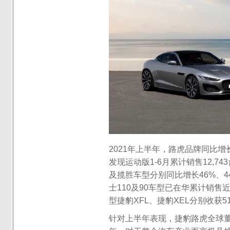
2021年上半年，路虎品牌同比
发现运动版1-6月累计销售12,
及揽胜车型分别同比增长46%、
士110及90车型已在华累计销售
型捷豹XFL、捷豹XEL分别收获5
针对上半年表现，捷豹路虎全球董