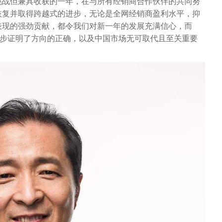
挑战但兼具收获的一年，在与所有经销商合作伙伴的共同努
恢复并取得跨越式的进步，无论是全网经销商盈利水平，抑
表现的强劲贡献，都令我们对新一年的发展充满信心，而
也进一步证明了方向的正确，以及中国市场无可取代且至关重要