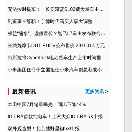
无法按时提车！！长安深蓝SL03遭大量车主投诉
副董事长辞职！宁德时代高层人事大调整
权益“缩水”、虚假宣传？智己L7车主发布联合维权声明
长城魏摩卡DHT-PHEV公布售价 29.9-31.5万元
特斯拉将Cybertruck电动货车生产上市时间推迟到2023年初
小米集团任命于立国担任小米汽车副总裁兼小米汽车北京总部政委
最新资讯
更多资讯
>
本田中国7月销量曝光！同比下降44%
ID.ERA首款纯电车！上汽大众ID.ERA 5X申报
双外观造型！北京越野星钽5X申报