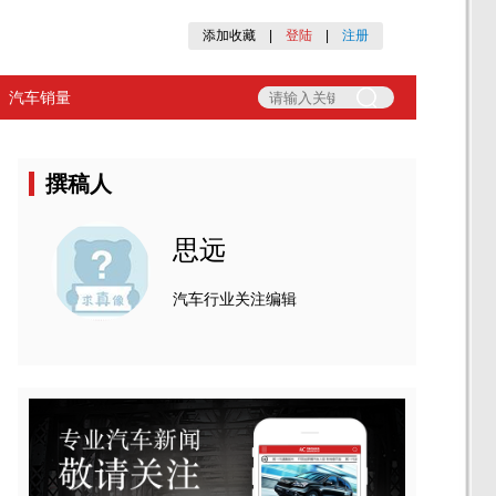
添加收藏
|
登陆
|
注册
汽车销量
撰稿人
思远
汽车行业关注编辑