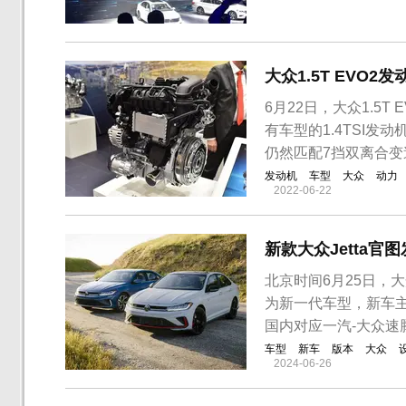
观上来看，全新速腾整
众风，所有作为全新一
大众1.5T EVO
6月22日，大众1.5
有车型的1.4TSI
仍然匹配7挡双离合
发动机
车型
大众
动力
2022-06-22
新款大众Jetta官
北京时间6月25日，
为新一代车型，新车主
国内对应一汽-大众速
车型
新车
版本
大众
2024-06-26