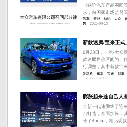
《缺陷汽车产品召回
求，向国家市场监督
汽车
管理
缺陷
大众
告
2025-06-13
新款速腾/宝来正式
6月28日，一汽-大
款速腾售价区间为。
行调整，其中新款宝来
发动机
车型
宝来
新车
2022-06-28
膨胀起来连自己人都
全新一代速腾终于迎来换代
台打造，全面加长，其中
长了45mm，相比现款轴