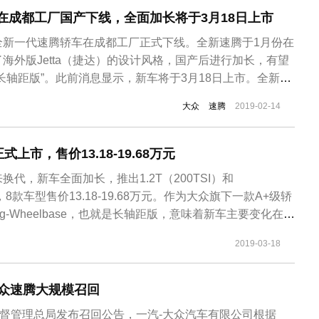
在成都工厂国产下线，全面加长将于3月18日上市
众全新一代速腾轿车在成都工厂正式下线。全新速腾于1月份在
海外版Jetta（捷达）的设计风格，国产后进行加长，有望
长轴距版”。此前消息显示，新车将于3月18日上市。全新速
台打造，放弃了PQ35平台。外观上看，全新速腾整体沿用了海
大众
速腾
2019-02-14
整体风格，因设计上依然浓浓的大众风，所有作为全新一代车型
上市，售价13.18-19.68万元
代，新车全面加长，推出1.2T（200TSI）和
车型，8款车型售价13.18-19.68万元。作为大众旗下一款A+级轿
g-Wheelbase，也就是长轴距版，意味着新车主要变化在于
步满足中国消费者的购车需求。
2019-03-18
大众速腾大规模召回
监督管理总局发布召回公告，一汽-大众汽车有限公司根据