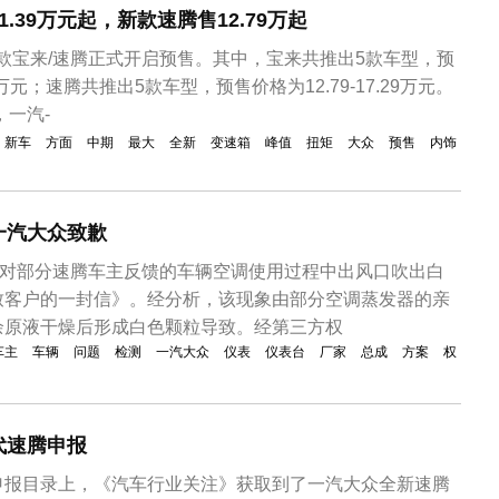
.39万元起，新款速腾售12.79万起
新款宝来/速腾正式开启预售。其中，宝来共推出5款车型，预
29万元；速腾共推出5款车型，预售价格为12.79-17.29万元。
，一汽-
新车
方面
中期
最大
全新
变速箱
峰值
扭矩
大众
预售
内饰
一汽大众致歉
针对部分速腾车主反馈的车辆空调使用过程中出风口吹出白
致客户的一封信》。经分析，该现象由部分空调蒸发器的亲
余原液干燥后形成白色颗粒导致。经第三方权
车主
车辆
问题
检测
一汽大众
仪表
仪表台
厂家
总成
方案
权
代速腾申报
申报目录上，《汽车行业关注》获取到了一汽大众全新速腾