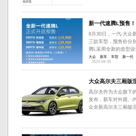
等，更显年轻化。此外
的长宽高分别为4710/18
新一代速腾L预售！1
8月30日，一汽-大
三款车型，预售价分别为
腾L采用全新的造型设
大众
新车
车型
新一代
2025-08-30
大众高尔夫三厢版
高尔夫作为大众旗下
发布，新车对外观、
众全新高尔夫三厢版
三厢版仅仅只是加了个
了双天使眼的造型，
辙，因为是一款三厢版