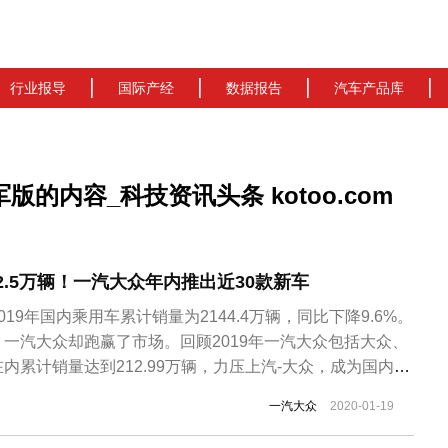
行业报导
国际产经
数据报告
汽车产品库
的内容_科技资讯头条 kotoo.com
。
32.5万辆！一汽大众年内推出近30款新车
19年国内乘用车累计销量为2144.4万辆，同比下降9.6%。
一汽大众却跑赢了市场。回顾2019年一汽大众包括大众、
内累计销量达到212.99万辆，力压上汽-大众，成为国内乘
其中，大众品牌销量139.8万辆，同比增长0.5%；奥迪品
一汽大众
2020-01-19
辆，同比增长4.2%；捷达品牌自9月份首款产品推出以来，累