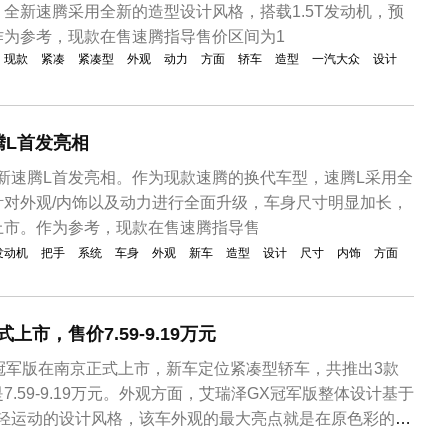
全新速腾采用全新的造型设计风格，搭载1.5T发动机，预
作为参考，现款在售速腾指导售价区间为1
现款
紧凑
紧凑型
外观
动力
方面
轿车
造型
一汽大众
设计
腾L首发亮相
全新速腾L首发亮相。作为现款速腾的换代车型，速腾L采用全
针对外观/内饰以及动力进行全面升级，车身尺寸明显加长，
上市。作为参考，现款在售速腾指导售
发动机
把手
系统
车身
外观
新车
造型
设计
尺寸
内饰
方面
上市，售价7.59-9.19万元
X冠军版在南京正式上市，新车定位紧凑型轿车，共推出3款
.59-9.19万元。外观方面，艾瑞泽GX冠军版整体设计基于
年轻运动的设计风格，该车外观的最大亮点就是在原色彩的基
点缀，主要用来装饰引擎盖、日行灯、前后保险杠以及尾灯