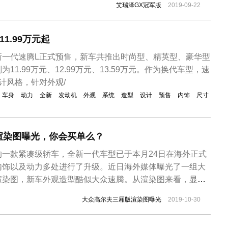
艾瑞泽GX冠军版
2019-09-22
，新车前脸依旧采用LED光源大灯。车身尺寸方面，该车
2...
1.99万元起
众新一代速腾L正式预售，新车共推出时尚型、精英型、豪华型
11.99万元、12.99万元、13.59万元。作为换代车型，速
计风格，针对外观/
车身
动力
全新
发动机
外观
系统
造型
设计
预售
内饰
尺寸
渲染图曝光，你会买单么？
的一款紧凑级轿车，全新一代车型已于本月24日在海外正式
内饰以及动力多处进行了升级。近日海外媒体曝光了一组大
渲染图，新车外观造型酷似大众速腾。从渲染图来看，显然
“屁股”，前脸部分的下包围采用了贯穿式风格，前大灯采用
大众高尔夫三厢版渲染图曝光
2019-10-30
大灯之间采用了一个缝隙式的造型。侧面造型同样如出一
的车型，所以渲染的C柱结构...