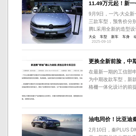
11.49万元起！新
9月9日，一汽-大众
三款车型，预售价分别为
腾L采用全新的造型设
大众
车型
新车
车身
2025-09-10
更换全新前脸，中
在最新一期的工信部
为中期改款车型，新
格栅一体化设计的前
进行装饰。同时，进
此外，雾灯的设计也
4791/1801/1465
油电同价！比亚迪秦P
2月10日，秦PLUS D