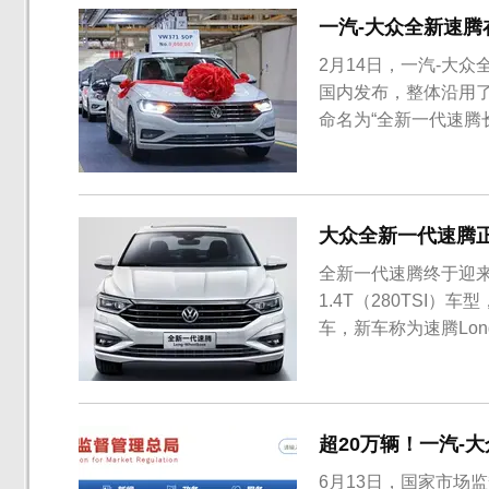
一汽-大众全新速腾
2月14日，一汽-大
国内发布，整体沿用了
命名为“全新一代速腾
腾基于MQB A2平
外版全新Jetta的
新鲜感并没有那么强...
大众全新一代速腾正式
全新一代速腾终于迎来换
1.4T（280TSI）
车，新车称为速腾Lon
车身尺寸方面，进一
超20万辆！一汽-
6月13日，国家市场