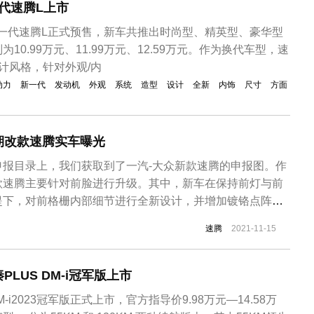
一代速腾L上市
新一代速腾L正式预售，新车共推出时尚型、精英型、豪华型
10.99万元、11.99万元、12.59万元。作为换代车型，速
计风格，针对外观/内
动力
新一代
发动机
外观
系统
造型
设计
全新
内饰
尺寸
方面
期改款速腾实车曝光
申报目录上，我们获取到了一汽-大众新款速腾的申报图。作
款速腾主要针对前脸进行升级。其中，新车在保持前灯与前
提下，对前格栅内部细节进行全新设计，并增加镀铬点阵式
气口采用了贯穿式的设计，进一步提升了前脸的视觉宽度。
速腾
2021-11-15
发生了改变。尺寸方面，长宽高分别为
mm，轴距为2731mm。作为参考，现...
LUS DM-i冠军版上市
M-i2023冠军版正式上市，官方指导价9.98万元—14.58万