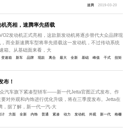
体沿用了海外版Jetta的整体风格，因设计上依然浓浓的大
速腾
2019-03-20
代车型新鲜感并没有那么强烈。对于速腾L，市面上...
2发动机亮相，速腾率先搭载
T EVO2发动机正式亮相，这款新发动机将逐步替代大众品牌现
发动机，而全新速腾车型将率先搭载这一发动机，不过传动系统
变速箱。从基础面来看，大
变速箱
新车
品牌
现款
离合
最大
全新
基础
峰值
干式
扭矩
图发布！
大众汽车旗下紧凑型轿车——新一代Jetta官图正式发布。作
要对外观和内饰进行优化升级，将在三季度发布。Jetta在
腾，据了解，新一代一汽-大
设计
方面
全新
内饰
普通
紧凑
动力
发动机
外观
新一代
格栅