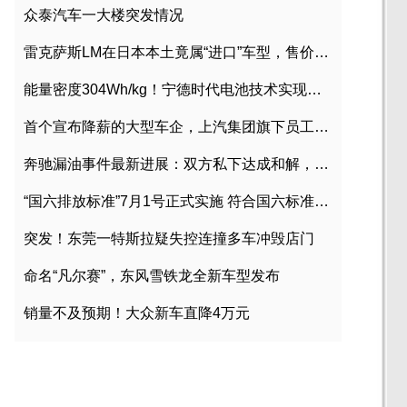
众泰汽车一大楼突发情况
雷克萨斯LM在日本本土竟属“进口”车型，售价2580万日元
能量密度304Wh/kg！宁德时代电池技术实现突破
首个宣布降薪的大型车企，上汽集团旗下员工降薪文件曝光
奔驰漏油事件最新进展：双方私下达成和解，工商已介入调查
“国六排放标准”7月1号正式实施 符合国六标准车型目录一览
突发！东莞一特斯拉疑失控连撞多车冲毁店门
命名“凡尔赛”，东风雪铁龙全新车型发布
销量不及预期！大众新车直降4万元