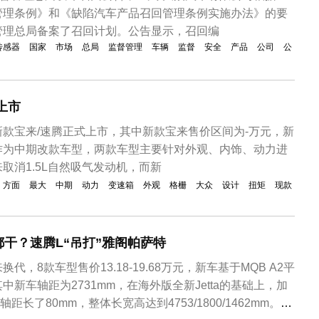
管理条例》和《缺陷汽车产品召回管理条例实施办法》的要
管理总局备案了召回计划。公告显示，召回编
传感器
国家
市场
总局
监督管理
车辆
监督
安全
产品
公司
公
上市
众新款宝来/速腾正式上市，其中新款宝来售价区间为-万元，新
作为中期改款车型，两款车型主要针对外观、内饰、动力进
取消1.5L自然吸气发动机，而新
方面
最大
中期
动力
变速箱
外观
格栅
大众
设计
扭矩
现款
干？速腾L“吊打”雅阁帕萨特
，8款车型售价13.18-19.68万元，新车基于MQB A2平
新车轴距为2731mm，在海外版全新Jetta的基础上，加
距长了80mm，整体长宽高达到4753/1800/1462mm。外