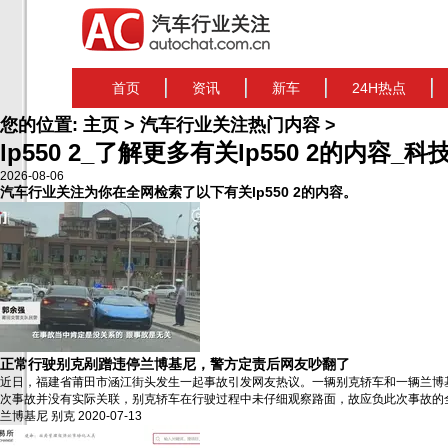
首页
资讯
新车
24H热点
您的位置:
主页
>
汽车行业关注热门内容
>
lp550 2_了解更多有关lp550 2的内容_科技
2026-08-06
汽车行业关注为你在全网检索了以下有关lp550 2的内容。
正常行驶别克剐蹭违停兰博基尼，警方定责后网友吵翻了
近日，福建省莆田市涵江街头发生一起事故引发网友热议。一辆别克轿车和一辆兰博
次事故并没有实际关联，别克轿车在行驶过程中未仔细观察路面，故应负此次事故的全部责任。
兰博基尼
别克
2020-07-13