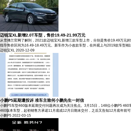
迈锐宝XL新增2.0T车型，售价19.49-21.99万元
从雪佛兰官网了解到，2021款迈锐宝XL新增三款车型上市，分别是售价19.49万元的5
指导售价区间为16.49-18.49万元。新车作为小改款车型，在外观上与2019款车
迈锐宝XL
2020-12-09
小鹏P5延期遭投诉 准车主致何小鹏先生一封信
小鹏P5车型460版本延期交付问题再次成为关注焦点。3月15日，148位小鹏P5 4
460版本车型，起初销售方承诺11月底或12月日期未交付，之后又告知12月底年前
小鹏P5
2022-03-15