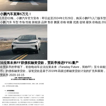
小鹏汽车直降5万元！
1月23日晚，小鹏汽车官方宣布：即日起至2024年2月29日，购买小鹏P7i入门版车型
小鹏
汽车
车型
市场
性能
新能源
品牌
售价
鹏翼
价格
销量
优惠
促销
最快
价格战
20
法拉第未来FF获债权融资贷款，贾跃亭推进FF91量产
在贾跃亭的带领下，初创电动车企法拉第未来（Faraday Future，简称FF）
币）的债权融资贷款，该笔贷款是基于2019年高级过桥融资贷款计划的扩充和展期，并将于
贾跃亭
2020-10-15