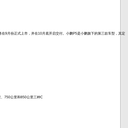
型，新车将在9月份正式上市，并在10月底开启交付。小鹏P5是小鹏旗下的第三款车型，其定
、750公里和850公里三种C