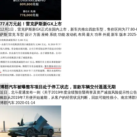
77.8万元起！雷克萨斯新GX上市
12月1日，雷克萨斯新GX正式在国内上市，新车共推出四款车型，售价区间为77.80
萨斯
雷克
车型
设计
方面
座椅
系统
功能
发动机
布局
最大
功率
外观
新车
版本
2025
博郡汽车被曝整车项目处于停工状态，首款车辆交付遥遥无期
近日，北斗星通发布一则《关于2019年度业绩预告暨商誉及资产减值风险提示性公告
账款从2019年7月便开始逾期，从客户的经营状况判断，回款可能性很小。南京博郡汽
博郡汽车
2020-01-14