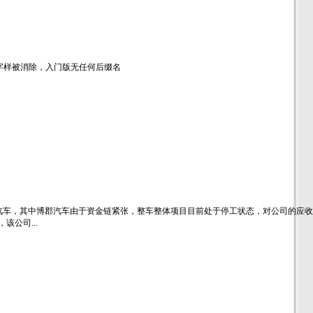
h”字样被消除，入门版无任何后缀名
郡汽车，其中博郡汽车由于资金链紧张，整车整体项目目前处于停工状态，对公司的应收
公司...