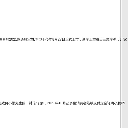
，目前在售的2021款迈锐宝XL车型于今年8月27日正式上市，新车上市推出三款车型，厂家
车主致何小鹏先生的一封信”了解，2021年10月起多位消费者陆续支付定金订购小鹏P5