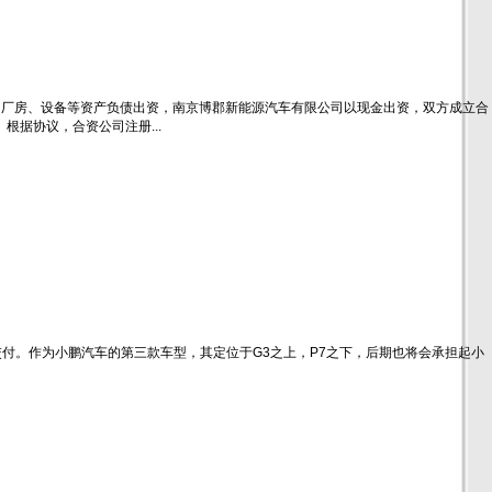
、厂房、设备等资产负债出资，南京博郡新能源汽车有限公司以现金出资，双方成立合
据协议，合资公司注册...
月底开始正式交付。作为小鹏汽车的第三款车型，其定位于G3之上，P7之下，后期也将会承担起小