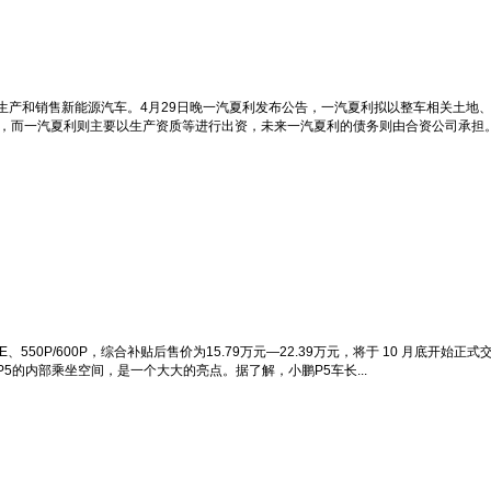
生产和销售新能源汽车。4月29日晚一汽夏利发布公告，一汽夏利拟以整车相关土地
，而一汽夏利则主要以生产资质等进行出资，未来一汽夏利的债务则由合资公司承担。根
550E、550P/600P，综合补贴后售价为15.79万元—22.39万元，将于 10 
的内部乘坐空间，是一个大大的亮点。据了解，小鹏P5车长...