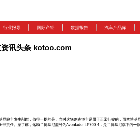
行业报导
国际产经
数据报告
汽车产品库
资讯头条 kotoo.com
基尼跑车发生剐蹭，值得一提的是，当时这辆别克轿车是属于正常行驶的，而兰博基
据了解，这辆兰博基尼型号为Aventador LP700-4，是兰博基尼旗下的一款旗