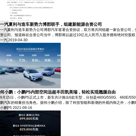
一汽夏利与造车新势力博郡联手，组建新能源合资公司
一汽夏利与造车新势力公司博郡汽车签署合资协议，双方将共同组建一家合资公司，
资公司。报道称在合资公司当中，博郡将以超过10亿元人民币入股并拥有绝对控股权
一汽
2019-04-30
何小鹏：小鹏P5内部空间远超丰田凯美瑞，轻松实现翘腿自由
9月15日，小鹏P5正式上市，新车共计推出6款车型，分别是460G/550G、460E/
鹏汽车的销量担当角色。据何小鹏介绍，除了科技智能和新潮的外观内饰之外，小鹏P5
小鹏P5
2021-09-16