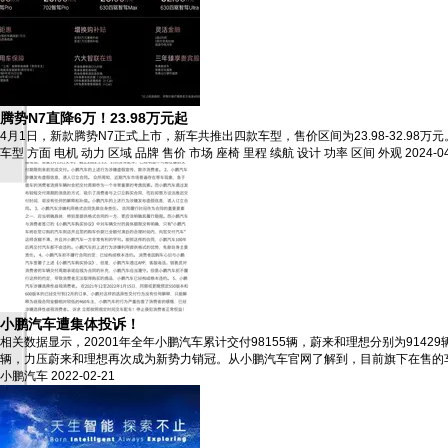
腾势N7直降6万！23.98万元起
4月1日，新款腾势N7正式上市，新车共推出四款车型，售价区间为23.98-32.98万
车型
方面
电机
动力
区域
品牌
售价
市场
座椅
里程
续航
设计
功率
区间
外观
2024-0
小鹏汽车遭集体投诉！
相关数据显示，20201年全年小鹏汽车累计交付98155辆，蔚来和理想分别为9142
辆，力压蔚来和理想再次成为新势力销冠。从小鹏汽车官网了解到，目前旗下在售的车型主要
小鹏汽车
2022-02-21