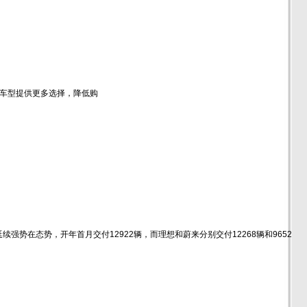
门级车型提供更多选择，降低购
续强势在态势，开年首月交付12922辆，而理想和蔚来分别交付12268辆和9652