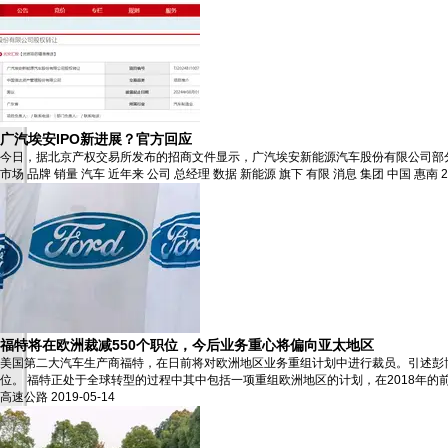
广汽埃安IPO新进展？官方回应
今日，据北京产权交易所发布的招商文件显示，广汽埃安新能源汽车股份有限公司部分
市场
品牌
销量
汽车
近年来
公司
总经理
数据
新能源
旗下
有限
消息
集团
中国
惠南
2
福特将在欧洲裁减550个职位，今后业务重心将偏向亚太地区
美国第二大汽车生产商福特，在日前将对欧洲地区业务重组计划中进行裁员。引述彭博
位。 福特正处于全球转型的过程中其中包括一项重组欧洲地区的计划，在2018年的前九个
高速公路
2019-05-14