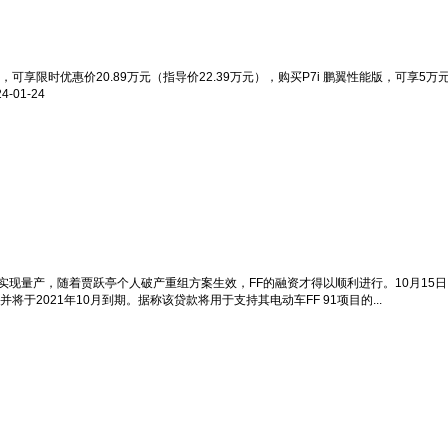
，可享限时优惠价20.89万元（指导价22.39万元），购买P7i 鹏翼性能版，可享5万
24-01-24
至今未能实现量产，随着贾跃亭个人破产重组方案生效，FF的融资才得以顺利进行。10月1
2021年10月到期。据称该贷款将用于支持其电动车FF 91项目的...