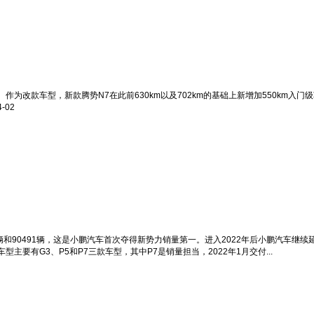
元。作为改款车型，新款腾势N7在此前630km以及702km的基础上新增加550km入
4-02
9辆和90491辆，这是小鹏汽车首次夺得新势力销量第一。进入2022年后小鹏汽车继续延
有G3、P5和P7三款车型，其中P7是销量担当，2022年1月交付...