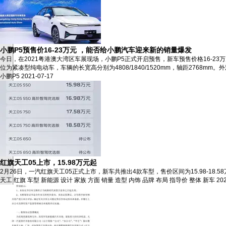
小鹏P5预售价16-23万元 ​​，能否给小鹏汽车迎来新的销量爆发
今日，在2021粤港澳大湾区车展现场，小鹏P5正式开启预售，新车预售价格16-23万
位为紧凑型纯电动车，车辆的长宽高分别为4808/1840/1520mm，轴距2768mm。外观采用
小鹏P5
2021-07-17
红旗天工05上市，15.98万元起
2月26日，一汽红旗天工05正式上市，新车共推出4款车型，售价区间为15.98-18
天工
红旗
车型
新能源
设计
家族
方面
销量
造型
内饰
品牌
布局
指导价
整体
新车
20