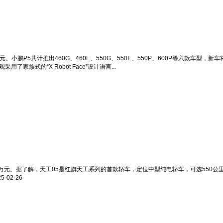
元。小鹏P5共计推出460G、460E、550G、550E、550P、600P等六款车
了家族式的“X Robot Face”设计语言...
.58万元。据了解，天工05是红旗天工系列的首款轿车，定位中型纯电轿车，可选550公里
25-02-26