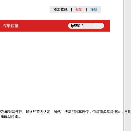
添加收藏
|
登陆
|
注册
汽车销量
尼跑车则是违停。最终经警方认定，虽然兰博基尼跑车违停，但是顶多算是违法，与此
舰型超跑...