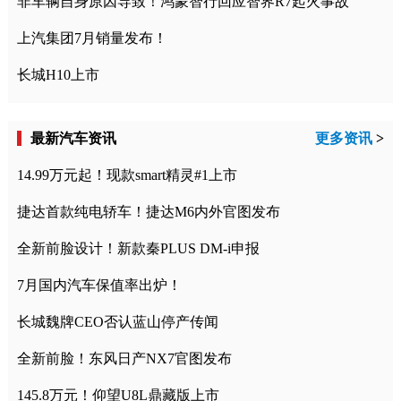
非车辆自身原因导致！鸿蒙智行回应智界R7起火事故
上汽集团7月销量发布！
长城H10上市
最新汽车资讯
更多资讯
>
14.99万元起！现款smart精灵#1上市
捷达首款纯电轿车！捷达M6内外官图发布
全新前脸设计！新款秦PLUS DM-i申报
7月国内汽车保值率出炉！
长城魏牌CEO否认蓝山停产传闻
全新前脸！东风日产NX7官图发布
145.8万元！仰望U8L鼎藏版上市