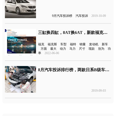
9月汽车投诉榜
汽车投诉
2019-10-09
三缸换四缸，8AT换6AT，新款福克斯又火了！
福克
福克斯
车型
福特
销量
发动机
新车
方面
最大
动力
马力
尺寸
现款
别为
功
率
2022-06-06
8月汽车投诉排行榜，两款日系B级车投诉量飙升
2019-09-03