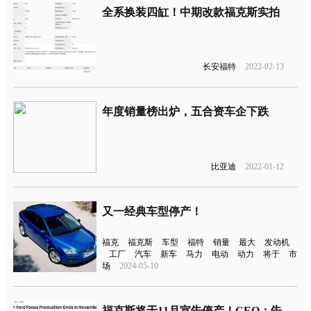
全系换装四缸！中期改款福克斯实拍
长安福特
2022-02-13
年度销量榜出炉，五合资车企下跌
比亚迪
2022-01-12
又一经典车型停产！
福克
福克斯
车型
福特
销量
最大
发动机
工厂
汽车
新车
马力
电动
动力
将于
市
场
2024-05-10
福克斯将于11月宣告停产！CEO：告别“无聊”车型