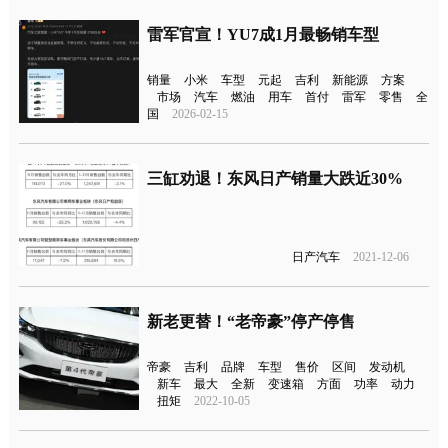
雷军官宣！YU7成1月最畅销车型
销量
小米
车型
元起
吉利
新能源
方案
市场
汽车
燃油
用车
首付
雷军
零售
全
国
2026-02-15
三缸劝退！东风日产销量大跌近30%
日产汽车
2021-12-06
新老更替！“老帝豪”停产停售
帝豪
吉利
品牌
车型
售价
区间
发动机
新车
最大
全新
变速箱
方面
功率
动力
扭矩
2022-10-05