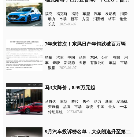
福克
福克斯
福特
车型
汽车
发动机
消费
动力
市场
新车
方面
消费者
轿车
销量
长安
2025-03-07
7年来首次！东风日产年销跌破百万辆
销量
汽车
中国
品牌
东风
公司
有限
用
车
奇骏
新能源
天籁
有限公司
车型
市场
数据
2023-01-07
马3大降价，8.99万元起
马自达
车型
赛拉
售价
动力
新车
发动机
变速箱
品牌
市场
系统
中国
最大
一体
传动系统
2023-07-01
9月汽车投诉榜名单，大众朗逸升至第二