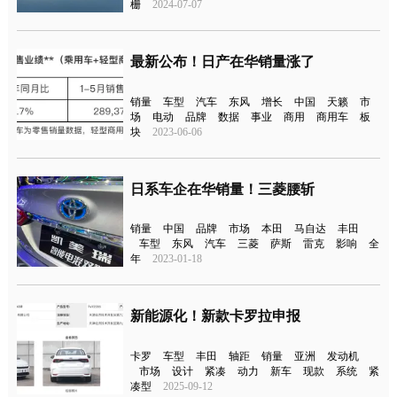
栅
2024-07-07
最新公布！日产在华销量涨了
销量
车型
汽车
东风
增长
中国
天籁
市
场
电动
品牌
数据
事业
商用
商用车
板
块
2023-06-06
日系车企在华销量！三菱腰斩
销量
中国
品牌
市场
本田
马自达
丰田
车型
东风
汽车
三菱
萨斯
雷克
影响
全
年
2023-01-18
新能源化！新款卡罗拉申报
卡罗
车型
丰田
轴距
销量
亚洲
发动机
市场
设计
紧凑
动力
新车
现款
系统
紧
凑型
2025-09-12