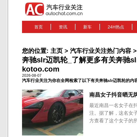
首页
资讯
新车
24H热点
您的位置:
主页
>
汽车行业关注热门内容
>
奔驰slr迈凯轮_了解更多有关奔驰s
kotoo.com
2026-08-07
汽车行业关注为你在全网检索了以下有关奔驰slr迈凯轮的内
南昌女子抖音晒无
最近南昌一名女子在
注。据了解，这名女子
方查看了这个女子的
照。南昌市交警部门介
被“牵”了出来，初步