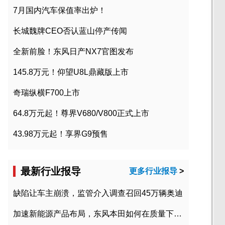
7月国内汽车保值率出炉！
长城魏牌CEO否认蓝山停产传闻
全新前脸！东风日产NX7官图发布
145.8万元！仰望U8L鼎藏版上市
奇瑞纵横F700上市
64.8万元起！尊界V680/V800正式上市
43.98万元起！享界G9预售
最新行业报导
更多行业报导
>
缺陷让车主崩溃，监管介入调查召回45万辆奥迪
加速新能源产品布局，东风本田如何在质量下转型？