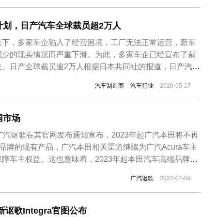
之处：“这辆车都是...
计划，日产汽车全球裁员超2万人
延下，多家车企陷入了经营困境，工厂无法正常运营，新车
减少的现实情况而严重下滑。为此，多家车企已经宣布了裁
关。日产全球裁员逾2万人根据日本共同社的报道，日产汽车
的欧洲及新兴市场为中心，在全球裁员逾2万人。这将成为日
汽车制造商
汽车行业
2020-05-27
99年，由时任首席运营官、前董事长卡洛斯·戈恩公布经营重
以来的大规模裁员。...
国市场
广汽讴歌在其官网发布通知宣布，2023年起广汽本田将不再
a品牌的现有产品，广汽本田相关渠道继续为广汽Acura车主
障车主权益。这也意味着，2023年起本田汽车高端品牌
）将正式退出中国市场。3月初，多家媒体报道，讴歌在北京唯
广汽讴歌
2022-04-09
ura北京金港店”已经停止销售，未来将变成迈凯轮的4S店。
新讴歌Integra官图公布