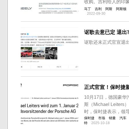
收购。吉利给人的印象
马丁
吉利
阿斯
阿斯顿
2022-09-30
讴歌去意已定 退出
讴歌还未正式官宣退
正式官宣！保时捷新
10月17日，德国豪
斯（Michael Le
时，保时捷表示，领
保时捷
市场
销量
汽车
特
2025-10-18