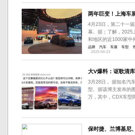
两年巨变！上海车展
4月23日，第二十一届
幕。据；了解，2025
和地区的近1000家
品牌
汽车
车展
车型
2025-04-23
大V爆料：讴歌清
3月28日， 据知名
型。据该博主发布的图
万，其中，CDX车型降
价为25.80万元。
养”、“免5年质保“
声明。事实上，对于...
保时捷、兰博基尼