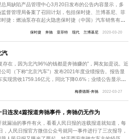
总局缺陷产品管理中心3月20日发布的公告内容显示，多
场监督管理局备案了召回计划，包括保时捷、兰博基尼、菲
保时捷：燃油泵存在起火隐患保时捷（中国）汽车销售有限
产品召回管理条例》和《缺陷汽车产品召回管理条例实施办
保时捷
奔驰
亚菲特
现代
兰博基尼
2020-03-20
场监督管理总局备案了召回计划。召回车型：将自2020年
3月5日至2018...
北汽
复存在，因为北汽96%的钱都是奔驰赚的”，网友如是说。近
公司（下称“北京汽车”）发布2021年度业绩报告。报告显
车实现营收1759.16亿元，同比下降0.6%；业绩公告显示，
奔驰的毛利减少以及北京品牌的毛亏增加所致。数据显示，
梅赛德斯-奔驰
2022-03-27
376.43亿元，同比下滑10.67%；年度净利润151.51亿
一日连发4篇报道奔驰事件，奔驰仍无作为
没开就漏油的事件有火，看看人民日报的连载报道就知道，每
15日，人民日报官方微信公众号就同一事件进行了三次报导，
问题人民日报又曝光了两起。对于西安奔驰女车主的经历，