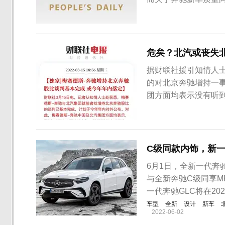
今日人民日报分别发文
事件升级！1.5万“金
音曝光”。至今奔驰及西
危矣？北汽或丧失
据财联社援引知情人士
的对北京奔驰增持一
团方面均表示没有听
这样的信息应该仅有
团与北汽集团于200
区。据天眼查显示，北
C级同款内饰，新一
6月1日，全新一代奔
与全新奔驰C级同享M
一代奔驰GLC将在2
车型
全新
设计
新车
2022-06-02