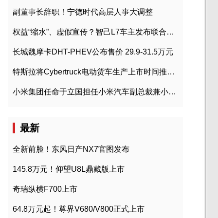
副董事长辞职！宁德时代高层人事大调整
权益“缩水”、虚假宣传？智己L7车主发布联合维权声明
长城魏摩卡DHT-PHEV公布售价 29.9-31.5万元
特斯拉将Cybertruck电动货车生产上市时间推迟到2023年初
小米集团任命于立国担任小米汽车副总裁兼小米汽车北京总部政委
最新
全新前脸！东风日产NX7官图发布
145.8万元！仰望U8L鼎藏版上市
奇瑞纵横F700上市
64.8万元起！尊界V680/V800正式上市