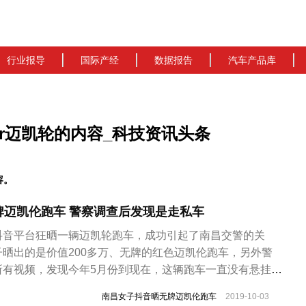
行业报导
国际产经
数据报告
汽车产品库
lr迈凯轮的内容_科技资讯头条
容。
牌迈凯伦跑车 警察调查后发现是走私车
抖音平台狂晒一辆迈凯轮跑车，成功引起了南昌交警的关
晒出的是价值200多万、无牌的红色迈凯伦跑车，另外警
所有视频，发现今年5月份到现在，这辆跑车一直没有悬挂牌
绍，不仅这辆迈凯轮被查获，一辆“有问题”的路虎越野车也
南昌女子抖音晒无牌迈凯伦跑车
2019-10-03
估算，两辆豪车的价格均超过百万。根据视频平台里的评论，