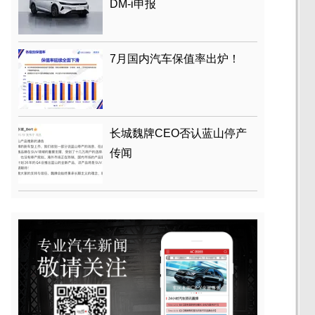
DM-i申报
7月国内汽车保值率出炉！
长城魏牌CEO否认蓝山停产
传闻