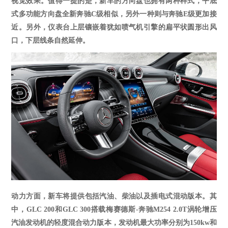
视觉效果。值得一提的是，新车的方向盘也拥有两种样式，平底
式多功能方向盘全新奔驰C级相似，另外一种则与奔驰E级更加接
近。另外，仪表台上层镶嵌着犹如喷气机引擎的扁平状圆形出风
口，下层线条自然延伸。
动力方面，新车将提供包括汽油、柴油以及插电式混动版本。其
中，
GLC
200和GLC
300搭载梅赛德斯-奔驰M254 2.0T涡轮增压
汽油发动机的轻度混合动力版本，发动机最大功率分别为150kw和