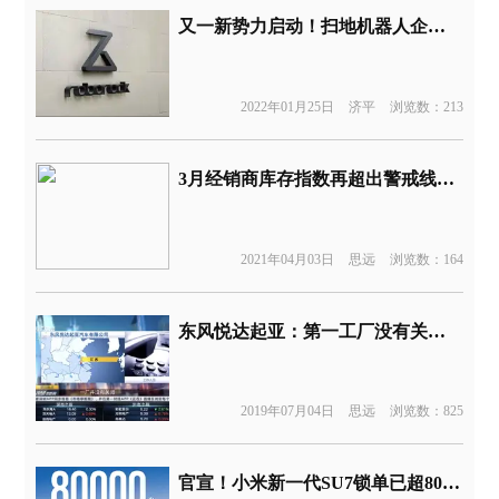
又一新势力启动！扫地机器人企业投身造车对标奔驰大G
2022年01月25日
济平
浏览数：213
3月经销商库存指数再超出警戒线，自主品牌压力最大
2021年04月03日
思远
浏览数：164
东风悦达起亚：第一工厂没有关闭，是结构调整
2019年07月04日
思远
浏览数：825
官宣！小米新一代SU7锁单已超80000台