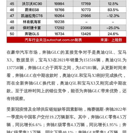
在豪华汽车市场，奔驰
GLC的直接竞争对手是奥迪Q
5
L、宝马
X
3
。
数据显示，宝马
X
3
在
2021
年销量为
151516
辆，奥迪
Q
5
L为
137758
辆，奔驰
GLC介于两车之间，为
147181
辆。从更新时间来
看，奔驰
GLC在中期改款时，奥迪Q
5
L和宝马X
3
刚好完成换代，
而在全新奔驰
GLC换代前，奥迪Q5L和宝马X3又刚完成中期改
款。至于这种时间上的错位竞争，能否为奔驰GLC带来优势，还
有待观察。
受新冠疫情及全球供应链短缺等因素影响，梅赛德斯
-奔驰2022年
一季度向中国客户交付19.2万辆新车。其中，奔驰GLC零售
4.5
万
辆，同比增长
6.6%
；
奔驰
E级零售
4.3
万辆，同比增长
1.95%
；
奔
驰
C级零售
2.5
万辆，同比下滑
40.1%
；
奔驰
GLB零售
1.4
万辆，同