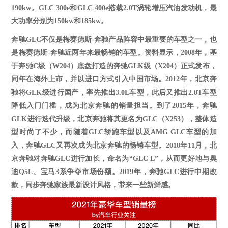
190kw。GLC
300e和GLC
400e搭载2.0T涡轮增压汽油发动机，最
大功率分别为150kw和185kw。
奔驰
GLC不仅是梅赛德斯-奔驰产品阵容中最重要的车型之一，也
是梅赛德斯-奔驰近两年来最畅销的车型。资料显示，
2008
年，基
于奔驰
C级（W
204
）
底盘打造的奔驰
GLK级（X
204
）
正式发布，
同年在海外上市，并以进口方式引入中国市场。
2012
年，北京奔
驰将
GLK级进行国产，率先推出
3.0
L车型，此后又推出
2.0
T车型
降低入门门槛，成为北京奔驰的销量担当。到了
2015
年，奔驰
GLK进行迭代升级，北京奔驰将其更名为GLC（X
253
），
整体造
型时尚了不少，而随着
GLC轿跑车型以及AMG GLC车型的加
入，奔驰GLC又再次成为北京奔驰的畅销车型。
2018
年
11
月，北
京奔驰对奔驰
GLC进行加长，命名为“GLC L”，从而更好地与奥
迪Q5L、宝马
3
系争夺市场份额。
2019
年，奔驰
GLC进行中期改
款，同步奔驰家族最新设计风格，带来一些新鲜感。