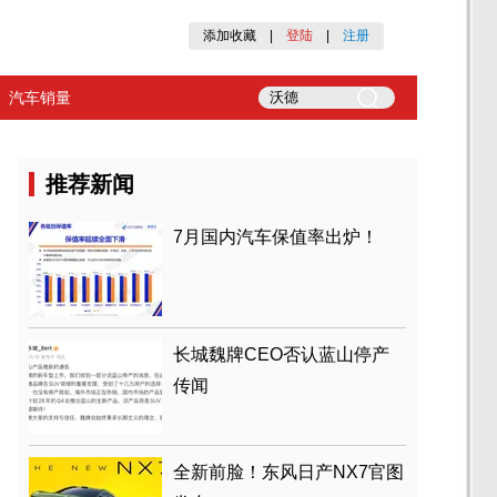
添加收藏
|
登陆
|
注册
汽车销量
推荐新闻
7月国内汽车保值率出炉！
长城魏牌CEO否认蓝山停产
传闻
全新前脸！东风日产NX7官图