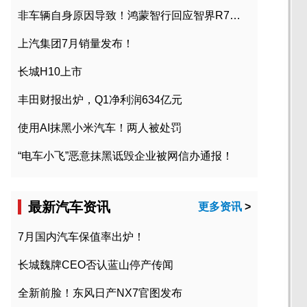
非车辆自身原因导致！鸿蒙智行回应智界R7起火事故
上汽集团7月销量发布！
长城H10上市
丰田财报出炉，Q1净利润634亿元
使用AI抹黑小米汽车！两人被处罚
“电车小飞”恶意抹黑诋毁企业被网信办通报！
最新汽车资讯
更多资讯
>
7月国内汽车保值率出炉！
长城魏牌CEO否认蓝山停产传闻
全新前脸！东风日产NX7官图发布