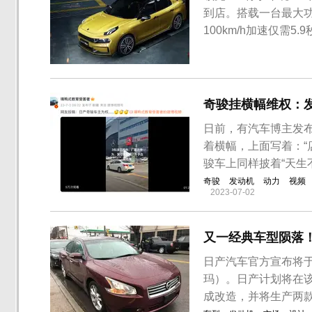
到店。搭载一台最大功率
100km/h加速仅需5
03+延续了领克家族
丰富的选装件，包括
圈、前塔顶...
奇骏挂横幅维权：
日前，有汽车博主发
着横幅，上面写着：“
骏车上同样披着“天生
奇骏
发动机
动力
视频
2023-07-02
又一经典车型陨落
日产汽车官方宣布将于
玛）。日产计划将在该
成改造，并将生产两款