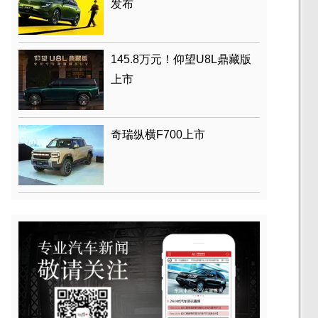
发布
145.8万元！仰望U8L鼎藏版
上市
奇瑞纵横F700上市