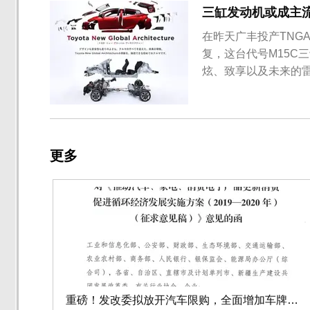
三缸发动机或成主
在昨天广丰投产TNG
复，这台代号M15C
炫、致享以及未来的雷凌车型
疑惑的是就连在对技
中，目前在市面上使
如福特的1.0~1.5排量的e
更多
重磅！发改委拟放开汽车限购，全面增加车牌指标