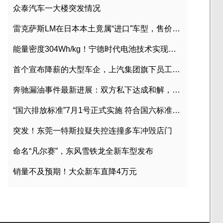
众泰汽车一大楼突发情况
雷克萨斯LM在日本本土竟属“进口”车型，售价2580万日元
能量密度304Wh/kg！宁德时代电池技术实现突破
首个宣布降薪的大型车企，上汽集团旗下员工降薪文件曝光
奔驰漏油事件最新进展：双方私下达成和解，工商已介入调查
“国六排放标准”7月1号正式实施 符合国六标准车型目录一览
突发！东莞一特斯拉疑失控连撞多车冲毁店门
命名“凡尔赛”，东风雪铁龙全新车型发布
销量不及预期！大众新车直降4万元