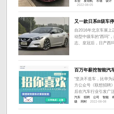
车型
发动机
市场
设计
2022-08-05
又一款日系B级车
自2016年北京车展
动型中级车的“西玛”
志、皇冠后，日产西
出，由于没有得到市
车在国内暂无后继车
式撤走，意味着该车被
百万年薪挖智能汽
“坚决不造车，比华为
方公众号《联想招聘》
后在汽车行业引发广
汽车
招聘
公司
智能
级
同时
2022-08-08