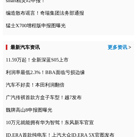
smart精灵#2申报！
编造散布谣言！奇瑞集团法务部通报
猛士X700增程版申报图曝光
最新汽车资讯
更多资讯
>
11.59万起！全新深蓝S05上市
利润率最低2.3%！BBA面临亏损边缘
汽车不好卖！本田利润翻倍
广汽传祺首款方盒子车型！越7发布
魏牌高山8申报图曝光
10万元就能拥有华为智驾！东风新车官宣
ID.ERA首款纯电车！上汽大众ID.ERA 5X官图发布