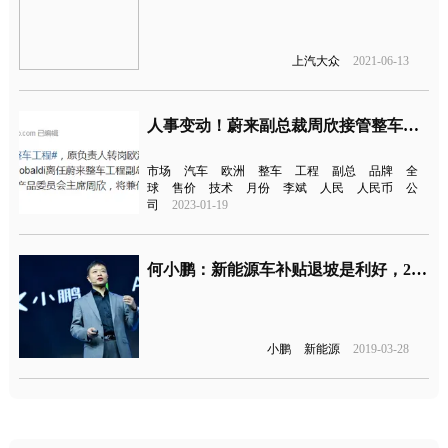
上汽大众
2021-06-13
人事变动！蔚来副总裁周欣接管整车工程
市场
汽车
欧洲
整车
工程
副总
品牌
全
球
售价
技术
月份
李斌
人民
人民币
公
司
2023-01-19
何小鹏：新能源车补贴退坡是利好，2021年电动车进入新阶段
小鹏
新能源
2019-03-28