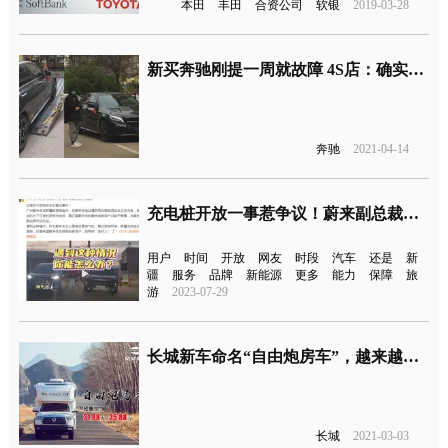
本田
丰田
合资公司
软银
2019-03-28
新买奔驰刚提一周就故障 4S店：确实存在质量问题
奔驰
2021-04-14
充电桩开放一事惹争议！蔚来副总裁：优先保障纯电车辆
用户
时间
开放
网友
时段
汽车
还是
新
疆
服务
品牌
新能源
更多
能力
保障
旅
游
2023-07-29
长城新车命名“自由炮房车”，越来越会玩了？
长城
2021-03-03