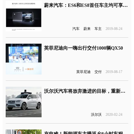
蔚来汽车：ES6和ES8首任车主均可享受终生免费换电服务
汽车
蔚来
车主
2019-08-24
英菲尼迪向一嗨出行交付1000辆QX50
英菲尼迪
交付
2019-08-17
沃尔沃汽车将放弃激进的目标，重新审视自动驾驶技术
沃尔沃
2020-02-24
充电难！新能源车主曝返乡8小时车程花15小时