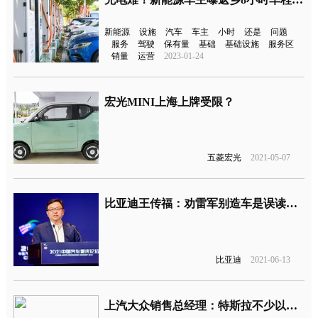
新能源
设施
汽车
车主
小时
还是
问题
服务
驾驶
保有量
基础
基础设施
服务区
销量
运营
2023-01-24
宏光MINI上海上牌受限？
五菱宏光
2021-05-07
比亚迪王传福：劝雷军别造车是误读，支持小米在汽车领域发展
比亚迪
2021-06-13
上汽大众销售总经理：特斯拉不少以客户为中心，大众才是