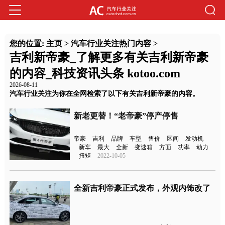
您的位置:
主页
>
汽车行业关注热门内容
>
吉利新帝豪_了解更多有关吉利新帝豪
的内容_科技资讯头条 kotoo.com
2026-08-11
汽车行业关注为你在全网检索了以下有关吉利新帝豪的内容。
新老更替！“老帝豪”停产停售
帝豪
吉利
品牌
车型
售价
区间
发动机
新车
最大
全新
变速箱
方面
功率
动力
扭矩
2022-10-05
全新吉利帝豪正式发布，外观内饰改了