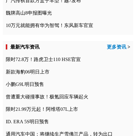
广汽传祺首款方盒子车型！越7发布
魏牌高山8申报图曝光
10万元就能拥有华为智驾！东风新车官宣
最新汽车资讯
更多资讯
>
限时72.8万！路虎卫士110 HSE官宣
新款海豹06明日上市
小鹏G9L明日预售
曾遭重大碰撞事故！极氪回应车辆起火
限时21.99万元起！阿维塔07L上市
ID. ERA 5S明日预售
通用汽车中国：将继续生产雪佛兰产品，转为出口