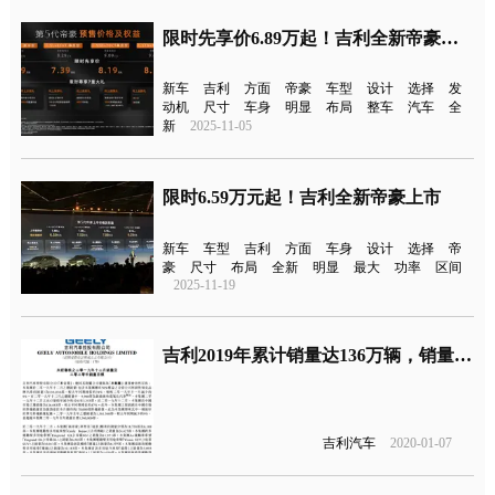
限时先享价6.89万起！吉利全新帝豪正式预售
新车
吉利
方面
帝豪
车型
设计
选择
发
动机
尺寸
车身
明显
布局
整车
汽车
全
新
2025-11-05
限时6.59万元起！吉利全新帝豪上市
新车
车型
吉利
方面
车身
设计
选择
帝
豪
尺寸
布局
全新
明显
最大
功率
区间
2025-11-19
吉利2019年累计销量达136万辆，销量目标得以完成
吉利汽车
2020-01-07