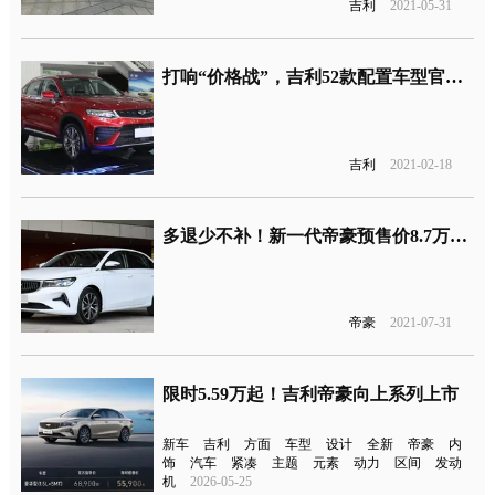
吉利
2021-05-31
打响“价格战”，吉利52款配置车型官宣“降价”
吉利
2021-02-18
多退少不补！新一代帝豪预售价8.7万元起
帝豪
2021-07-31
限时5.59万起！吉利帝豪向上系列上市
新车
吉利
方面
车型
设计
全新
帝豪
内
饰
汽车
紧凑
主题
元素
动力
区间
发动
机
2026-05-25