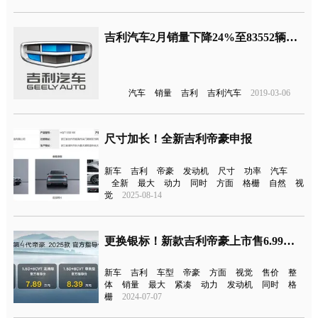
吉利汽车2月销量下降24%至83552辆，领克品牌只有7276辆
汽车
销量
吉利
吉利汽车
2019-03-06
尺寸加长！全新吉利帝豪申报
新车
吉利
帝豪
发动机
尺寸
功率
汽车
全新
最大
动力
同时
方面
格栅
自然
视
觉
2025-08-14
更换银标！新款吉利帝豪上市售6.99万元起
新车
吉利
车型
帝豪
方面
视觉
售价
整
体
销量
最大
紧凑
动力
发动机
同时
格
栅
2024-07-07