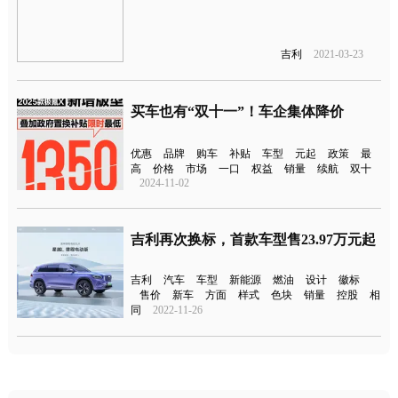
吉利
2021-03-23
买车也有“双十一”！车企集体降价
优惠
品牌
购车
补贴
车型
元起
政策
最
高
价格
市场
一口
权益
销量
续航
双十
2024-11-02
吉利再次换标，首款车型售23.97万元起
吉利
汽车
车型
新能源
燃油
设计
徽标
售价
新车
方面
样式
色块
销量
控股
相
同
2022-11-26